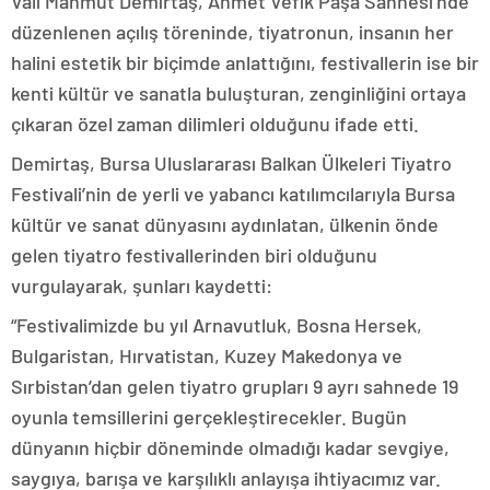
Vali Mahmut Demirtaş, Ahmet Vefik Paşa Sahnesi’nde
düzenlenen açılış töreninde, tiyatronun, insanın her
halini estetik bir biçimde anlattığını, festivallerin ise bir
kenti kültür ve sanatla buluşturan, zenginliğini ortaya
çıkaran özel zaman dilimleri olduğunu ifade etti.
Demirtaş, Bursa Uluslararası Balkan Ülkeleri Tiyatro
Festivali’nin de yerli ve yabancı katılımcılarıyla Bursa
kültür ve sanat dünyasını aydınlatan, ülkenin önde
gelen tiyatro festivallerinden biri olduğunu
vurgulayarak, şunları kaydetti:
“Festivalimizde bu yıl Arnavutluk, Bosna Hersek,
Bulgaristan, Hırvatistan, Kuzey Makedonya ve
Sırbistan’dan gelen tiyatro grupları 9 ayrı sahnede 19
oyunla temsillerini gerçekleştirecekler. Bugün
dünyanın hiçbir döneminde olmadığı kadar sevgiye,
saygıya, barışa ve karşılıklı anlayışa ihtiyacımız var.