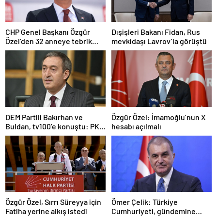
CHP Genel Başkanı Özgür
Dışişleri Bakanı Fidan, Rus
Özel’den 32 anneye tebrik
mevkidaşı Lavrov’la görüştü
telefonu
DEM Partili Bakırhan ve
Özgür Özel: İmamoğlu’nun X
Buldan, tv100’e konuştu: PKK
hesabı açılmalı
ne zaman kendini feshedecek
Özgür Özel, Sırrı Süreyya için
Ömer Çelik: Türkiye
Fatiha yerine alkış istedi
Cumhuriyeti, gündemine