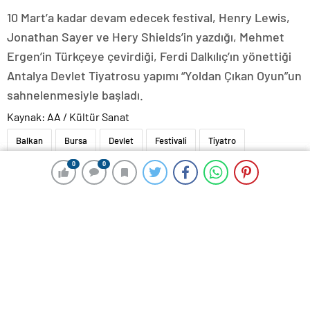
10 Mart’a kadar devam edecek festival, Henry Lewis,
Jonathan Sayer ve Hery Shields’in yazdığı, Mehmet
Ergen’in Türkçeye çevirdiği, Ferdi Dalkılıç’ın yönettiği
Antalya Devlet Tiyatrosu yapımı “Yoldan Çıkan Oyun”un
sahnelenmesiyle başladı.
Kaynak: AA / Kültür Sanat
Balkan
Bursa
Devlet
Festivali
Tiyatro
0
0
0
0
CHP Genel Başkanı Özgür
Dışişleri Bakanı Fidan, Rus
Özel’den 32 anneye tebrik
mevkidaşı Lavrov’la görüştü
telefonu