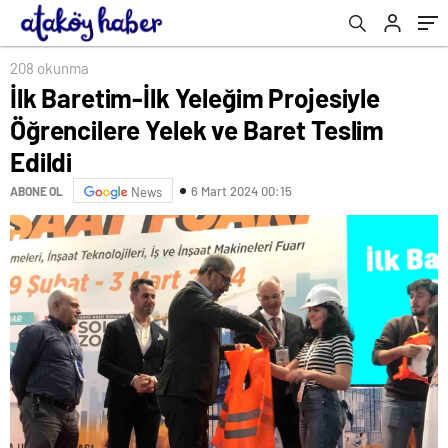
208 okunma
İlk Baretim-İlk Yeleğim Projesiyle
Öğrencilere Yelek ve Baret Teslim
Edildi
6 Mart 2024 00:15
ABONE OL
News