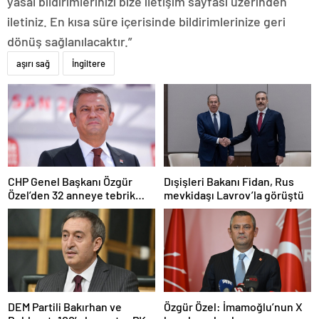
yasal bildirimlerinizi bize iletişim sayfası üzerinden
iletiniz. En kısa süre içerisinde bildirimlerinize geri
dönüş sağlanılacaktır.”
aşırı sağ
İngiltere
CHP Genel Başkanı Özgür
Dışişleri Bakanı Fidan, Rus
Özel’den 32 anneye tebrik
mevkidaşı Lavrov’la görüştü
telefonu
DEM Partili Bakırhan ve
Özgür Özel: İmamoğlu’nun X