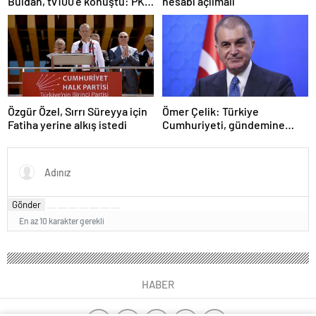
Buldan, tv100’e konuştu: PKK
hesabı açılmalı
ne zaman kendini feshedecek
Özgür Özel, Sırrı Süreyya için
Ömer Çelik: Türkiye
Fatiha yerine alkış istedi
Cumhuriyeti, gündemine
hakimdir
Gönder
En az 10 karakter gerekli
HABER