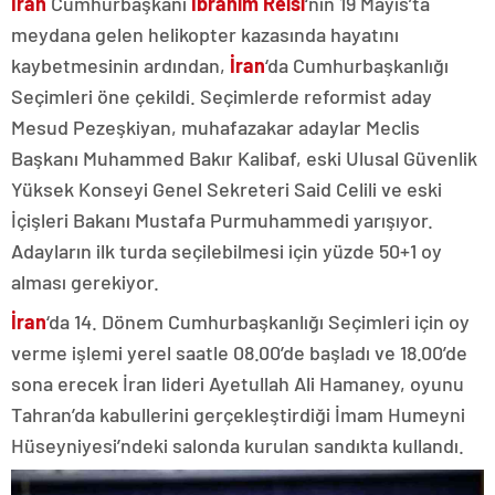
İran
Cumhurbaşkanı
İbrahim Reisi
‘nin 19 Mayıs’ta
meydana gelen helikopter kazasında hayatını
kaybetmesinin ardından,
İran
‘da Cumhurbaşkanlığı
Seçimleri öne çekildi. Seçimlerde reformist aday
Mesud Pezeşkiyan, muhafazakar adaylar Meclis
Başkanı Muhammed Bakır Kalibaf, eski Ulusal Güvenlik
Yüksek Konseyi Genel Sekreteri Said Celili ve eski
İçişleri Bakanı Mustafa Purmuhammedi yarışıyor.
Adayların ilk turda seçilebilmesi için yüzde 50+1 oy
alması gerekiyor.
İran
‘da 14. Dönem Cumhurbaşkanlığı Seçimleri için oy
verme işlemi yerel saatle 08.00’de başladı ve 18.00’de
sona erecek İran lideri Ayetullah Ali Hamaney, oyunu
Tahran’da kabullerini gerçekleştirdiği İmam Humeyni
Hüseyniyesi’ndeki salonda kurulan sandıkta kullandı.