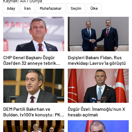
Kaynak: AA / Dünya
Aday
İran
Muhafazakar
Seçim
Ülke
CHP Genel Başkanı Özgür
Dışişleri Bakanı Fidan, Rus
Özel’den 32 anneye tebrik
mevkidaşı Lavrov’la görüştü
telefonu
DEM Partili Bakırhan ve
Özgür Özel: İmamoğlu’nun X
Buldan, tv100’e konuştu: PKK
hesabı açılmalı
ne zaman kendini feshedecek