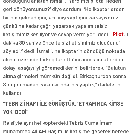
döndüğünü anlatan İsmaili, “Yardımcı pilota ‘Neden
geri dönüyorsunuz?’ diye sordum. ‘Helikopterlerden
birinin gelmediğini, acil iniş yaptığını varsayıyoruz
çünkü ne kadar çağrı yaparsak yapalım telsiz
iletişimimiz kesiliyor ve cevap vermiyor.’ dedi. ‘
Pilot
, 1
dakika 30 saniye önce telsiz iletişimimiz olduğunu’
söyledi.” dedi. İsmaili, helikopterin döndüğü noktada
alanın üzerinde birkaç tur attığını ancak bulutlardan
dolayı aşağıyı iyi göremediklerini belirterek, “Bulutun
altına girmeleri mümkün değildi. Birkaç turdan sonra
Songon madeni yakınlarında iniş yaptık.” ifadelerini
kullandı.
“TEBRİZ İMAMI İLE GÖRÜŞTÜK, ‘ETRAFIMDA KİMSE
YOK’ DEDİ”
Reisi’yle aynı helikopterdeki Tebriz Cuma İmamı
Muhammed Ali Al-i Haşim ile iletişime geçerek nerede