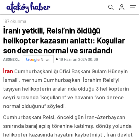
ve sıradandı
187 okunma
İranlı yetkili, Reisi’nin öldüğü
helikopter kazasını anlattı: Koşullar
son derece normal ve sıradandı
16 Haziran 2024 00:39
ABONE OL
News
İran
Cumhurbaşkanlığı Ofisi Başkanı Gulam Hüseyin
İsmaili, merhum Cumhurbaşkanı İbrahim Reisi’yi
taşıyan helikopterin aralarında olduğu 3 helikopterin
seyri sırasında “koşulların” ve havanın “son derece
normal olduğunu” söyledi.
Cumhurbaşkanı Reisi, önceki gün İran-Azerbaycan
sınırında baraj açılış törenine katılmış, dönüş yolunda
helikopter kazasında hayatını kaybetmişti. İran devlet