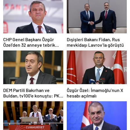
CHP Genel Başkanı Özgür
Dışişleri Bakanı Fidan, Rus
Özel’den 32 anneye tebrik
mevkidaşı Lavrov’la görüştü
telefonu
DEM Partili Bakırhan ve
Özgür Özel: İmamoğlu’nun X
Buldan, tv100’e konuştu: PKK
hesabı açılmalı
ne zaman kendini feshedecek