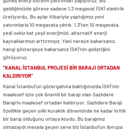
güneş enerji sistemi yatırımları yapıyoruz. Biz
geldiğimizde göreve sadece 1,3 megavat İSKİ elektrik
üretiyordu. Bu aylar itibariyle yaptığımız yeni
yatırımlarla 10 megavata çıktık. 1,3’ten 10 megavata,
yedi sekiz kat yeşil enerjimizi, alternatif enerji
kaynaklarımızı arttırmışız. Yani nereye bakarsanız,
hangi göstergeye bakarsanız İSKİ’nin geliştiğini
görüyoruz.
“KANAL İSTANBUL PROJESİ BİR BARAJI ORTADAN
KALDIRIYOR”
Kanal İstanbul’un güzergahına baktığımızda İSKİ’nin
maalesef işte çok önemli bir barajı olan Sazlıdere
Barajı’nı maalesef ortadan kaldırıyor. Sazlıdere Barajı
özellikle geçen yılki kuraklık döneminde ne kadar kritik
bir baraj olduğunu ortaya koydu. Bu barajımız
olmasaydı mesela geçen sene biz İstanbul’un Avrupa