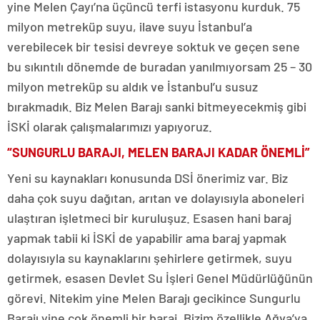
yine Melen Çayı’na üçüncü terfi istasyonu kurduk. 75
milyon metreküp suyu, ilave suyu İstanbul’a
verebilecek bir tesisi devreye soktuk ve geçen sene
bu sıkıntılı dönemde de buradan yanılmıyorsam 25 – 30
milyon metreküp su aldık ve İstanbul’u susuz
bırakmadık. Biz Melen Barajı sanki bitmeyecekmiş gibi
İSKİ olarak çalışmalarımızı yapıyoruz.
“SUNGURLU BARAJI, MELEN BARAJI KADAR ÖNEMLİ”
Yeni su kaynakları konusunda DSİ önerimiz var. Biz
daha çok suyu dağıtan, arıtan ve dolayısıyla aboneleri
ulaştıran işletmeci bir kuruluşuz. Esasen hani baraj
yapmak tabii ki İSKİ de yapabilir ama baraj yapmak
dolayısıyla su kaynaklarını şehirlere getirmek, suyu
getirmek, esasen Devlet Su İşleri Genel Müdürlüğünün
görevi. Nitekim yine Melen Barajı gecikince Sungurlu
Barajı yine çok önemli bir baraj. Bizim özellikle Ağva’ya