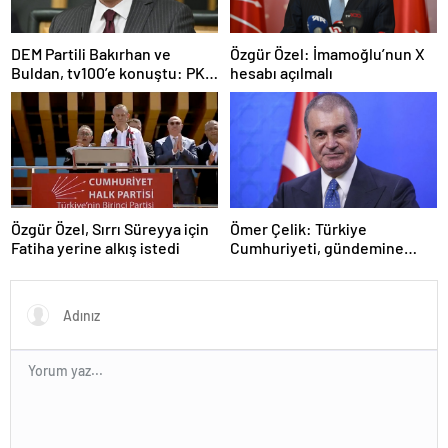
DEM Partili Bakırhan ve
Özgür Özel: İmamoğlu’nun X
Buldan, tv100’e konuştu: PKK
hesabı açılmalı
ne zaman kendini feshedecek
Özgür Özel, Sırrı Süreyya için
Ömer Çelik: Türkiye
Fatiha yerine alkış istedi
Cumhuriyeti, gündemine
hakimdir