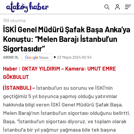
Sigortasıdır”
199 okunma
İSKİ Genel Müdürü Şafak Başa Anka’ya
Konuştu: “Melen Barajı İstanbul’un
Sigortasıdır”
23 Mayıs 2024 00:54
ABONE OL
News
Haber
: OKTAY YILDIRIM – Kamera: UMUT EMRE
GÖKBULUT
(İSTANBUL) –
İstanbul’un su sorunu ve İSKİ’nin
geçtiğimiz 5 yıl boyunca yapmış olduğu yatırımlar
hakkında bilgi veren İSKİ Genel Müdürü Şafak Başa,
Melen Barajı’nın İstanbul’un sigortası olduğunu belirtti.
Başa, “İstanbul’un sigortası diyoruz. ve toplam olarak
İstanbul’a bir yıl yağmur yağmasa bile tek başına