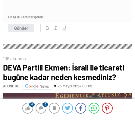
En az 10 karakter gerekli
Gönder
199 okunma
DEVA Partili Ekmen: İsrail ile ticareti
bugüne kadar neden kesmediniz?
23 Mayıs 2024 00:09
ABONE OL
News
0
0
0
0