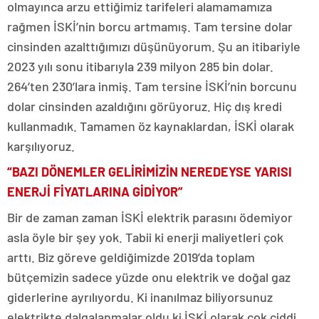
olmayınca arzu ettiğimiz tarifeleri alamamamıza
rağmen İSKİ’nin borcu artmamış. Tam tersine dolar
cinsinden azalttığımızı düşünüyorum. Şu an itibariyle
2023 yılı sonu itibarıyla 239 milyon 285 bin dolar.
264’ten 230’lara inmiş. Tam tersine İSKİ’nin borcunu
dolar cinsinden azaldığını görüyoruz. Hiç dış kredi
kullanmadık. Tamamen öz kaynaklardan, İSKİ olarak
karşılıyoruz.
“BAZI DÖNEMLER GELİRİMİZİN NEREDEYSE YARISI
ENERJİ FİYATLARINA GİDİYOR”
Bir de zaman zaman İSKİ elektrik parasını ödemiyor
asla öyle bir şey yok. Tabii ki enerji maliyetleri çok
arttı. Biz göreve geldiğimizde 2019’da toplam
bütçemizin sadece yüzde onu elektrik ve doğal gaz
giderlerine ayrılıyordu. Ki inanılmaz biliyorsunuz
elektrikte dalgalanmalar oldu ki İSKİ olarak çok ciddi