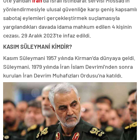
Öte yandan
İran
‘da İsrail istihbarat servisi Mossad’ın
yönlendirmesiyle ulusal güvenliğe karşı geniş kapsamlı
sabotaj eylemleri gerçekleştirmek suçlamasıyla
yargılandıkları davada idama mahkum edilen 4 kişinin
cezası, 29 Aralık 2023’te infaz edildi.
KASIM SÜLEYMANİ KİMDİR?
Kasım Süleymani 1957 yılında Kirman’da dünyaya geldi.
Süleymani, 1979 yılında İran İslam Devrimi’nden sonra
kurulan İran Devrim Muhafızları Ordusu’na katıldı.