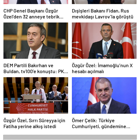
CHP Genel Başkanı Özgür
Dışişleri Bakanı Fidan, Rus
Özel’den 32 anneye tebrik
mevkidaşı Lavrov’la görüştü
telefonu
DEM Partili Bakırhan ve
Özgür Özel: İmamoğlu’nun X
Buldan, tv100’e konuştu: PKK
hesabı açılmalı
ne zaman kendini feshedecek
Özgür Özel, Sırrı Süreyya için
Ömer Çelik: Türkiye
Fatiha yerine alkış istedi
Cumhuriyeti, gündemine
hakimdir