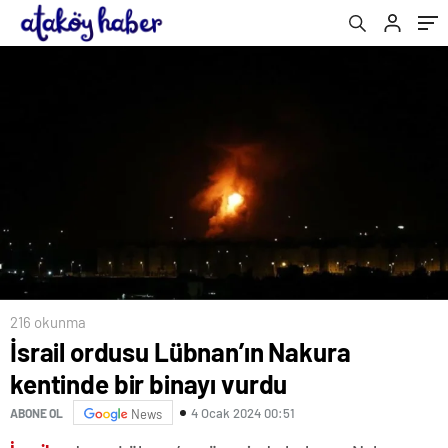
216 okunma
İsrail ordusu Lübnan’ın Nakura
kentinde bir binayı vurdu
4 Ocak 2024 00:51
ABONE OL
News