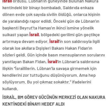
İsrail
ordusu, Lübnan’ın güneyinde bulunan Nakura
kentindeki bir binayı bombaladı. Saldırıda enkaza
dönen evde çok sayıda sivilin öldüğü, onlarca kişinin
de yaralandığı rapor edildi. Önceki gün de Lübnan’ın
başkenti Beyrut’ta Hamas’ın ikinci ismine yönelik
suikast yapan
İsrail
, bölgedeki gerilimi gün geçtikçe
artırmaya devam ediyor.
İsrail
‘in son saldırısıyla ilgili
olarak ise akıllara Dışişleri Bakanı Hakan Fidan’ın
sözleri geldi. Gün içinde basın mensuplarının sorularını
yanıtlayan Bakan Fidan,
İsrail
‘in Lübnan’a saldırısına
ilişkin “İsraillilerin, Lübnan’la savaşa girmemek için
kendilerini zor tuttuğunu düşünüyorum. Ama hep
söylüyorum. Bu yol çıkmaz sokaktır.” ifadelerini
kullandı.
İSRAİL, BM GÖREV GÜCÜNÜN MERKEZİ OLAN NAKURA
KENTİNDEKİ BİNAYI HEDEF ALDI