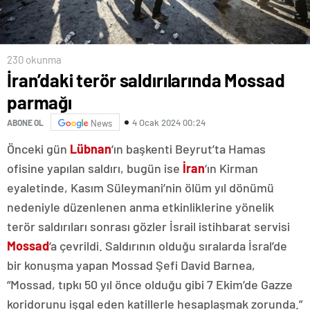
230 okunma
İran’daki terör saldırılarında Mossad
parmağı
4 Ocak 2024 00:24
ABONE OL
News
Önceki gün
Lübnan
‘ın başkenti Beyrut’ta Hamas
ofisine yapılan saldırı, bugün ise
İran
‘ın Kirman
eyaletinde, Kasım Süleymani’nin ölüm yıl dönümü
nedeniyle düzenlenen anma etkinliklerine yönelik
terör saldırıları sonrası gözler İsrail istihbarat servisi
Mossad
‘a çevrildi. Saldırının olduğu sıralarda İsral’de
bir konuşma yapan Mossad Şefi David Barnea,
“Mossad, tıpkı 50 yıl önce olduğu gibi 7 Ekim’de Gazze
koridorunu işgal eden katillerle hesaplaşmak zorunda.”