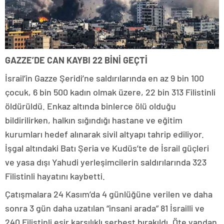
GAZZE’DE CAN KAYBI 22 BİNİ GEÇTİ
İsrail’in Gazze Şeridi’ne saldırılarında en az 9 bin 100
çocuk, 6 bin 500 kadın olmak üzere, 22 bin 313 Filistinli
öldürüldü. Enkaz altında binlerce ölü olduğu
bildirilirken, halkın sığındığı hastane ve eğitim
kurumları hedef alınarak sivil altyapı tahrip ediliyor.
İşgal altındaki Batı Şeria ve Kudüs’te de İsrail güçleri
ve yasa dışı Yahudi yerleşimcilerin saldırılarında 323
Filistinli hayatını kaybetti.
Çatışmalara 24 Kasım’da 4 günlüğüne verilen ve daha
sonra 3 gün daha uzatılan “insani arada” 81 İsrailli ve
240 Filistinli esir karşılıklı serbest bırakıldı. Öte yandan