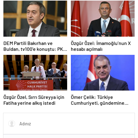
telefonu
DEM Partili Bakırhan ve
Özgür Özel: İmamoğlu’nun X
Buldan, tv100’e konuştu: PKK
hesabı açılmalı
ne zaman kendini feshedecek
Özgür Özel, Sırrı Süreyya için
Ömer Çelik: Türkiye
Fatiha yerine alkış istedi
Cumhuriyeti, gündemine
hakimdir