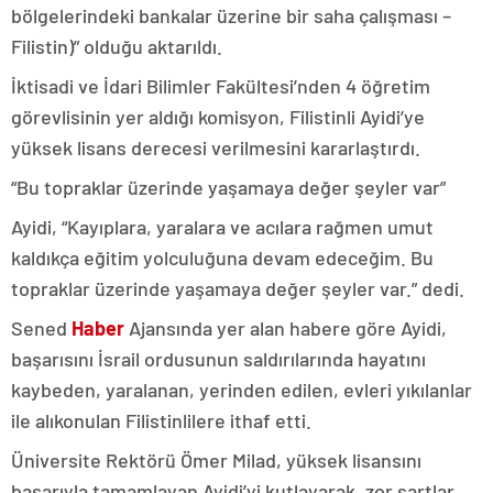
bölgelerindeki bankalar üzerine bir saha çalışması –
Filistin)” olduğu aktarıldı.
İktisadi ve İdari Bilimler Fakültesi’nden 4 öğretim
görevlisinin yer aldığı komisyon, Filistinli Ayidi’ye
yüksek lisans derecesi verilmesini kararlaştırdı.
“Bu topraklar üzerinde yaşamaya değer şeyler var”
Ayidi, “Kayıplara, yaralara ve acılara rağmen umut
kaldıkça eğitim yolculuğuna devam edeceğim. Bu
topraklar üzerinde yaşamaya değer şeyler var.” dedi.
Sened
Haber
Ajansında yer alan habere göre Ayidi,
başarısını İsrail ordusunun saldırılarında hayatını
kaybeden, yaralanan, yerinden edilen, evleri yıkılanlar
ile alıkonulan Filistinlilere ithaf etti.
Üniversite Rektörü Ömer Milad, yüksek lisansını
başarıyla tamamlayan Ayidi’yi kutlayarak, zor şartlar