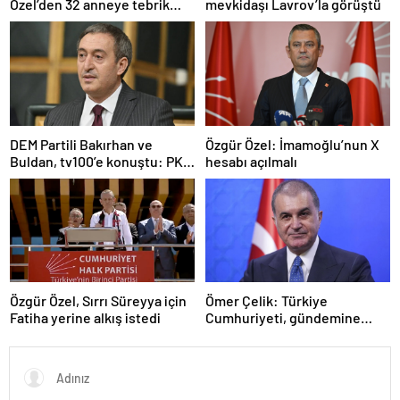
Özel’den 32 anneye tebrik
mevkidaşı Lavrov’la görüştü
telefonu
DEM Partili Bakırhan ve
Özgür Özel: İmamoğlu’nun X
Buldan, tv100’e konuştu: PKK
hesabı açılmalı
ne zaman kendini feshedecek
Özgür Özel, Sırrı Süreyya için
Ömer Çelik: Türkiye
Fatiha yerine alkış istedi
Cumhuriyeti, gündemine
hakimdir