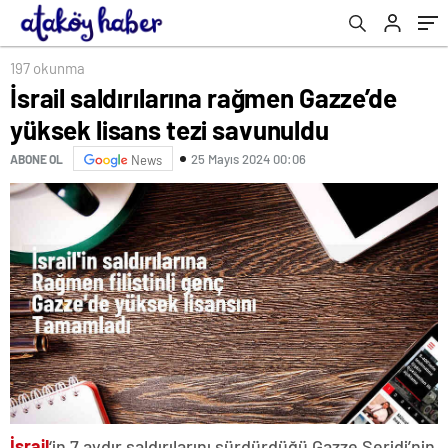
197 okunma
İsrail saldırılarına rağmen Gazze’de
yüksek lisans tezi savunuldu
25 Mayıs 2024 00:06
ABONE OL
News
İsrail
‘in 7 aydır saldırılarını sürdürdüğü Gazze Şeridi’nin