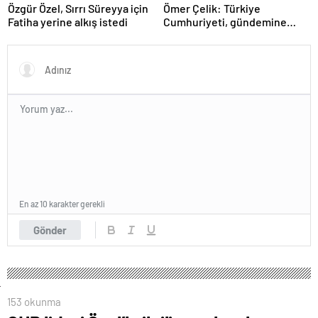
Özgür Özel, Sırrı Süreyya için
Ömer Çelik: Türkiye
Fatiha yerine alkış istedi
Cumhuriyeti, gündemine
hakimdir
En az 10 karakter gerekli
Gönder
153 okunma