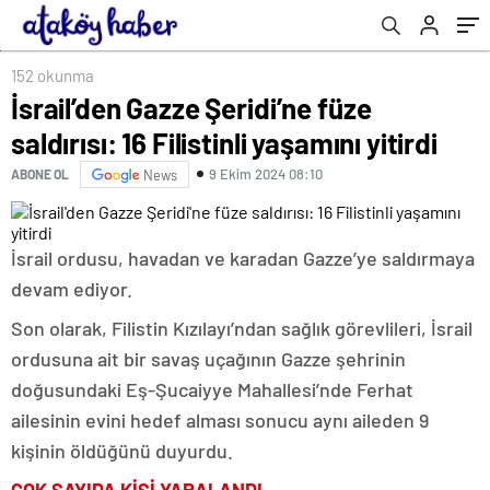
152 okunma
İsrail’den Gazze Şeridi’ne füze
saldırısı: 16 Filistinli yaşamını yitirdi
9 Ekim 2024 08:10
ABONE OL
News
İsrail ordusu, havadan ve karadan Gazze’ye saldırmaya
devam ediyor.
Son olarak, Filistin Kızılayı’ndan sağlık görevlileri, İsrail
ordusuna ait bir savaş uçağının Gazze şehrinin
doğusundaki Eş-Şucaiyye Mahallesi’nde Ferhat
ailesinin evini hedef alması sonucu aynı aileden 9
kişinin öldüğünü
duyurdu.
ÇOK SAYIDA KİŞİ YARALANDI