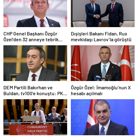
CHP Genel Başkanı Özgür
Dışişleri Bakanı Fidan, Rus
Özel’den 32 anneye tebrik
mevkidaşı Lavrov’la görüştü
telefonu
DEM Partili Bakırhan ve
Özgür Özel: İmamoğlu’nun X
Buldan, tv100’e konuştu: PKK
hesabı açılmalı
ne zaman kendini feshedecek