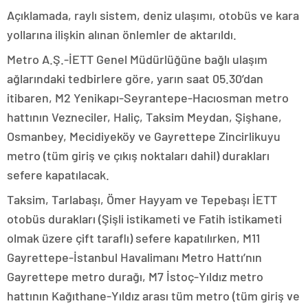
Açıklamada, raylı sistem, deniz ulaşımı, otobüs ve kara
yollarına ilişkin alınan önlemler de aktarıldı.
Metro A.Ş.-İETT Genel Müdürlüğüne bağlı ulaşım
ağlarındaki tedbirlere göre, yarın saat 05.30’dan
itibaren, M2 Yenikapı-Seyrantepe-Hacıosman metro
hattının Vezneciler, Haliç, Taksim Meydan, Şişhane,
Osmanbey, Mecidiyeköy ve Gayrettepe Zincirlikuyu
metro (tüm giriş ve çıkış noktaları dahil) durakları
sefere kapatılacak.
Taksim, Tarlabaşı, Ömer Hayyam ve Tepebaşı İETT
otobüs durakları (Şişli istikameti ve Fatih istikameti
olmak üzere çift taraflı) sefere kapatılırken, M11
Gayrettepe-İstanbul Havalimanı Metro Hattı’nın
Gayrettepe metro durağı, M7 İstoç-Yıldız metro
hattının Kağıthane-Yıldız arası tüm metro (tüm giriş ve