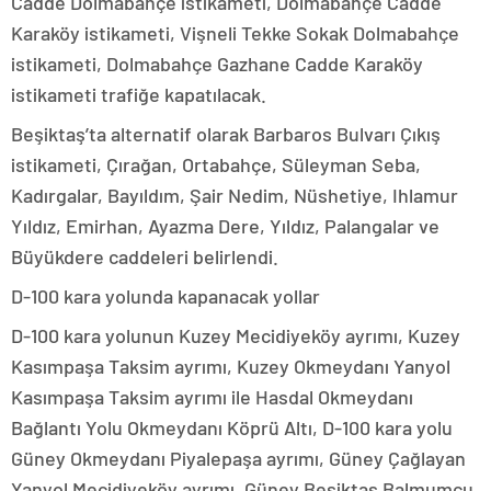
Cadde Dolmabahçe istikameti, Dolmabahçe Cadde
Karaköy istikameti, Vişneli Tekke Sokak Dolmabahçe
istikameti, Dolmabahçe Gazhane Cadde Karaköy
istikameti trafiğe kapatılacak.
Beşiktaş’ta alternatif olarak Barbaros Bulvarı Çıkış
istikameti, Çırağan, Ortabahçe, Süleyman Seba,
Kadırgalar, Bayıldım, Şair Nedim, Nüshetiye, Ihlamur
Yıldız, Emirhan, Ayazma Dere, Yıldız, Palangalar ve
Büyükdere caddeleri belirlendi.
D-100 kara yolunda kapanacak yollar
D-100 kara yolunun Kuzey Mecidiyeköy ayrımı, Kuzey
Kasımpaşa Taksim ayrımı, Kuzey Okmeydanı Yanyol
Kasımpaşa Taksim ayrımı ile Hasdal Okmeydanı
Bağlantı Yolu Okmeydanı Köprü Altı, D-100 kara yolu
Güney Okmeydanı Piyalepaşa ayrımı, Güney Çağlayan
Yanyol Mecidiyeköy ayrımı, Güney Beşiktaş Balmumcu