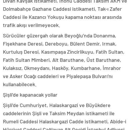
Divan Kavşak istikameti, İnönü Caddesi Taksim AKM ve
Dolmabahçe Gazhane Caddesi istikameti, Tak-ı Zafer
Caddesi ile Kazancı Yokuşu kapama noktası arasında
trafik akışı verilmeyecek.
Sürücüler güzergah olarak Beyoğlu’nda Donanma,
Fişekhane Deresi, Dereboyu, Bülent Demir, Irmak,
Kurtuluş Deresi, Kasımpaşa Zincirlikuyu, Fatih Sultan,
Fatih Sultan Mimberi, Alt Baruthane, Üst Baruthane,
Kulaksız, Okmeydanı, Hasköy, Kumbarhane, İmrahor
ve Asker Ocağı caddeleri ve Piyalepaşa Bulvarı’nı
kullanabilecek.
Şişli’de kapanacak yollar
Şişli’de Cumhuriyet, Halaskargazi ve Büyükdere
caddelerinin Şişli ve Taksim Meydan istikameti ile
Rumeli Caddesi Halaskargazi Cadde istikameti, Abide-i
Hürriyet Caddesi Çağlayan Alt Geçidi İstanbul Adliyesi