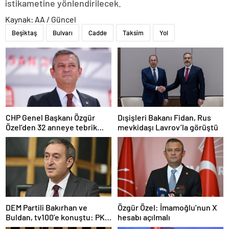
istikametine yönlendirilecek.
Kaynak: AA / Güncel
Beşiktaş
Bulvarı
Cadde
Taksim
Yol
CHP Genel Başkanı Özgür
Dışişleri Bakanı Fidan, Rus
Özel’den 32 anneye tebrik
mevkidaşı Lavrov’la görüştü
telefonu
DEM Partili Bakırhan ve
Özgür Özel: İmamoğlu’nun X
Buldan, tv100’e konuştu: PKK
hesabı açılmalı
ne zaman kendini feshedecek