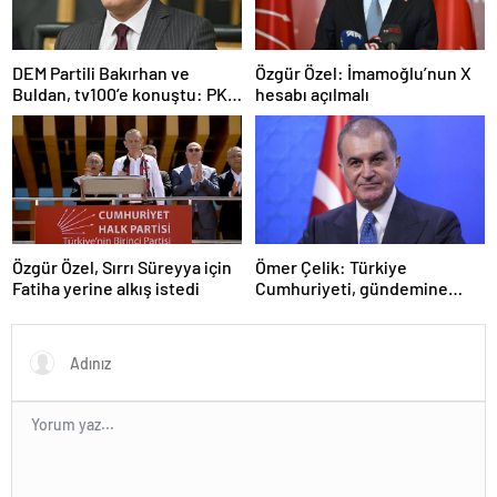
DEM Partili Bakırhan ve
Özgür Özel: İmamoğlu’nun X
Buldan, tv100’e konuştu: PKK
hesabı açılmalı
ne zaman kendini feshedecek
Özgür Özel, Sırrı Süreyya için
Ömer Çelik: Türkiye
Fatiha yerine alkış istedi
Cumhuriyeti, gündemine
hakimdir