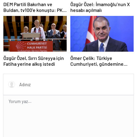
DEM Partili Bakırhan ve
Özgür Özel: İmamoğlu’nun X
Buldan, tv100’e konuştu: PKK
hesabı açılmalı
ne zaman kendini feshedecek
Özgür Özel, Sırrı Süreyya için
Ömer Çelik: Türkiye
Fatiha yerine alkış istedi
Cumhuriyeti, gündemine
hakimdir