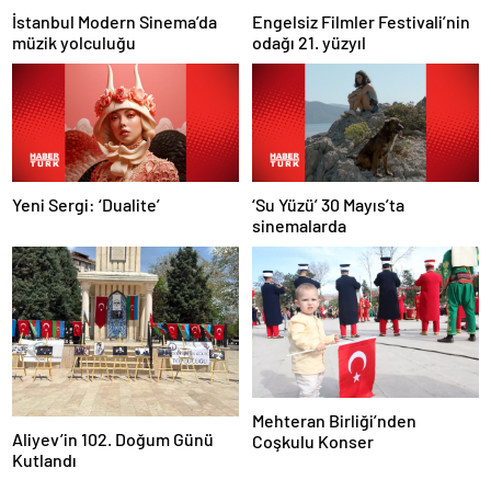
İstanbul Modern Sinema’da
Engelsiz Filmler Festivali’nin
müzik yolculuğu
odağı 21. yüzyıl
Yeni Sergi: ‘Dualite’
‘Su Yüzü’ 30 Mayıs’ta
sinemalarda
Mehteran Birliği’nden
Aliyev’in 102. Doğum Günü
Coşkulu Konser
Kutlandı