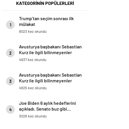
KATEGORİNİN POPÜLERLERİ
Trump’tan seçim sonrası ilk
mülakat
1
8023 kez okundu
Avusturya başbakanı Sebastian
Kurz ile ilgili bilinmeyenler
2
4937 kez okundu
Avusturya başbakanı Sebastian
Kurz ile ilgili bilinmeyenler
3
4925 kez okundu
Joe Biden 6 aylık hedeflerini
açıkladı. Senato buz gibi…
4
3028 kez okundu