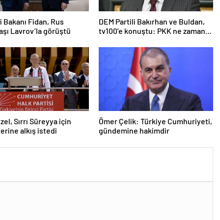
ri Bakanı Fidan, Rus
DEM Partili Bakırhan ve Buldan,
şı Lavrov’la görüştü
tv100’e konuştu: PKK ne zaman
kendini feshedecek
zel, Sırrı Süreyya için
Ömer Çelik: Türkiye Cumhuriyeti,
erine alkış istedi
gündemine hakimdir