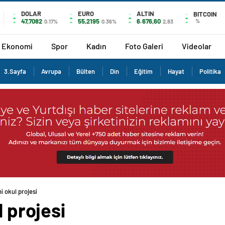
DOLAR
EURO
ALTIN
BITCOIN
47,7082
55,2195
6.676,60
%
0.17%
0.36%
2,83
Ekonomi
Spor
Kadın
Foto Galeri
Videolar
3.Sayfa
Avrupa
Bülten
Din
Eğitim
Hayat
Politika
i okul projesi
l projesi