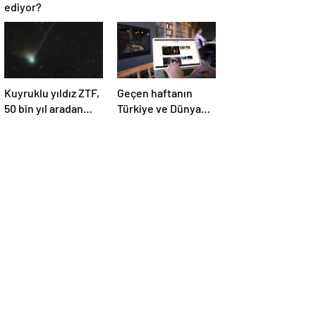
ediyor?
Kuyruklu yıldız ZTF,
Geçen haftanın
50 bin yıl aradan
Türkiye ve Dünya
sonra Dünya’ya ilk
gündemini takip
kez çok yaklaşacak
ettiniz mi?