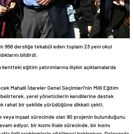
çin 956 dersliğe tekabül eden toplam 23 yeni okul
ıklarını bildirdi.
kentteki eğitim yatırımlarına ilişkin açıklamalarda
k Mahalli İdareler Genel Seçimleri’nin Milli Eğitim
 belirterek, yerel yöneticilerin kendilerine destek
ok rahat bir şekilde yürüdüğüne dikkati çekti.
ale veya inşaat sürecinde olan 90 projenin bulunduğunu
devam ediyor, bir kısmı ihale sürecinde, bir kısmı
satla ilgili problemlerin çözülmesi bekleniyor. Dolayısıyla