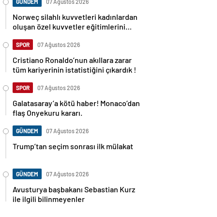
GÜNDEM
07 Ağustos 2026
Norweç silahlı kuvvetleri kadınlardan
oluşan özel kuvvetler eğitimlerini
başlattı.
SPOR
07 Ağustos 2026
Cristiano Ronaldo’nun akıllara zarar
tüm kariyerinin istatistiğini çıkardık !
SPOR
07 Ağustos 2026
Galatasaray’a kötü haber! Monaco’dan
flaş Onyekuru kararı.
GÜNDEM
07 Ağustos 2026
Trump’tan seçim sonrası ilk mülakat
GÜNDEM
07 Ağustos 2026
Avusturya başbakanı Sebastian Kurz
ile ilgili bilinmeyenler