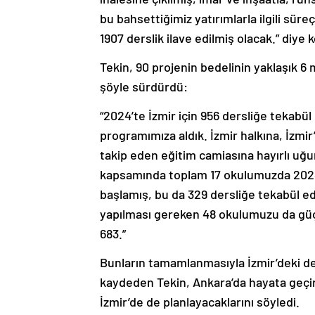
bu bahsettiğimiz yatırımlarla ilgili sür
1907 derslik ilave edilmiş olacak.” diye 
Tekin, 90 projenin bedelinin yaklaşık 6 
şöyle sürdürdü:
“2024’te İzmir için 956 dersliğe tekabül
programımıza aldık. İzmir halkına, İzmir
takip eden eğitim camiasına hayırlı uğ
kapsamında toplam 17 okulumuzda 2023 
başlamış, bu da 329 dersliğe tekabül e
yapılması gereken 48 okulumuzu da güçle
683.”
Bunların tamamlanmasıyla İzmir’deki ders
kaydeden Tekin, Ankara’da hayata geçire
İzmir’de de planlayacaklarını söyledi.