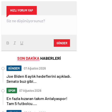
HIZLI YORUM YAP
GÖNDER
SON DAKİKA
HABERLERİ
GÜNDEM
07 Ağustos 2026
Joe Biden 6 aylık hedeflerini açıkladı.
Senato buz gibi…
SPOR
07 Ağustos 2026
En fazla kızaran takım Antalyaspor!
Tam 5 futbolcu….