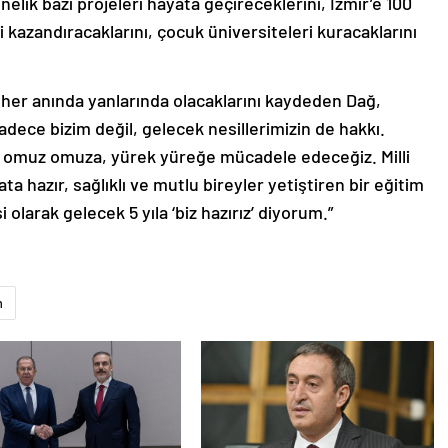
nelik bazı projeleri hayata geçireceklerini, İzmir’e 100
 kazandıracaklarını, çocuk üniversiteleri kuracaklarını
 her anında yanlarında olacaklarını kaydeden Dağ,
adece bizim değil, gelecek nesillerimizin de hakkı.
 ele, omuz omuza, yürek yüreğe mücadele edeceğiz. Milli
a hazır, sağlıklı ve mutlu bireyler yetiştiren bir eğitim
 olarak gelecek 5 yıla ‘biz hazırız’ diyorum.”
m