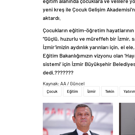
eğitim alanında çocuklara ve velilere yö
yeni kreş ile Çocuk Gelişim Akademisi’ni
aktardı.
Çocukların eğitim-öğretim hayatlarının
“Güçlü, huzurlu ve müreffeh bir İzmir, s
İzmir’imizin aydınlık yarınları için, el
Eğitim Bakanlığımızın vizyonu olan ‘Hayat
sistemi’ için İzmir Büyükşehir Belediyesi
dedi.???????
Kaynak: AA / Güncel
Çocuk
Eğitim
İzmir
Tekin
Yatırı