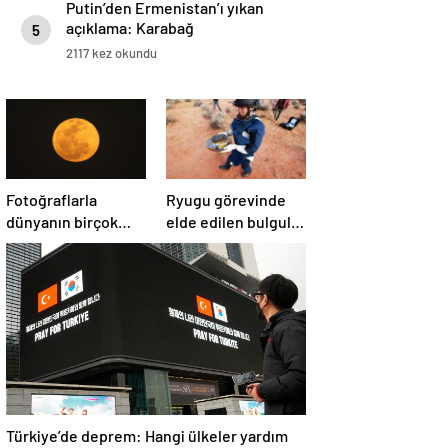
Putin’den Ermenistan’ı yıkan
açıklama: Karabağ
5
Azerbaycan’ın ayrılmaz bir
2117 kez okundu
parçasıdır!
Fotoğraflarla
Ryugu görevinde
dünyanın birçok
elde edilen bulgular
yerinden ‘Süper Ay’
suyun dünyaya
manzaraları
asteroitlerce
getirilmiş
olabileceğini
gösteriyor
Türkiye’de deprem: Hangi ülkeler yardım