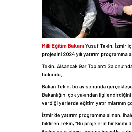
Milli Eğitim Bakanı
Yusuf Tekin, İzmir i
projesini 2024 yılı yatırım programına ald
Tekin, Alsancak Gar Toplantı Salonu’nda 
bulundu.
Bakan Tekin, bu ay sonunda gerçekleşece
Bakanlığını çok yakından ilgilendirdiğini
verdiği yerlerde eğitim yatırımlarının ç
İzmir’de yatırım programına alınan, ih
bildiren Tekin, “Bu projelerin bir kısmı 
ihalesine çıkılmış, imar ve inşaatla, ruh