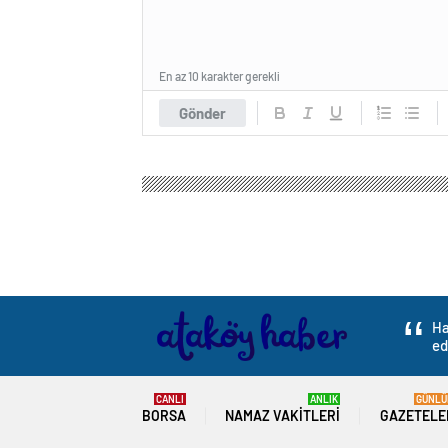
En az 10 karakter gerekli
Gönder
Ha
ed
CANLI
ANLIK
GÜNLÜ
BORSA
NAMAZ VAKITLERI
GAZETELE