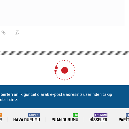
berleri anlık güncel olarak e-posta adresiniz üzerinden takip
ebilirsiniz.
K
TAHMİNİ
LİG
EKONOMİ
E
R
HAVA DURUMU
PUAN DURUMU
HISSELER
PARI