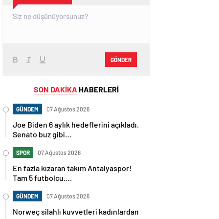
GÖNDER
SON DAKİKA
HABERLERİ
GÜNDEM
07 Ağustos 2026
Joe Biden 6 aylık hedeflerini açıkladı.
Senato buz gibi…
SPOR
07 Ağustos 2026
En fazla kızaran takım Antalyaspor!
Tam 5 futbolcu….
GÜNDEM
07 Ağustos 2026
Norweç silahlı kuvvetleri kadınlardan