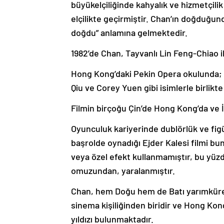
büyükelçiliğinde kahyalık ve hizmetçilik
elçilikte geçirmiştir. Chan’ın doğduğu
doğdu” anlamına gelmektedir.
1982’de Chan, Tayvanlı Lin Feng-Chiao i
Hong Kong’daki Pekin Opera okulunda;
Qiu ve Corey Yuen gibi isimlerle birlikte
Filmin birçoğu Çin’de Hong Kong’da ve İn
Oyunculuk kariyerinde dublörlük ve figü
başrolde oynadığı Ejder Kalesi filmi bun
veya özel efekt kullanmamıştır, bu yü
omuzundan, yaralanmıştır.
Chan, hem Doğu hem de Batı yarımkürede
sinema kişiliğinden biridir ve Hong Kong
yıldızı bulunmaktadır.