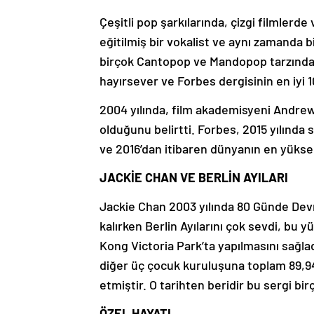
Çeşitli pop şarkılarında, çizgi filmlerd
eğitilmiş bir vokalist ve aynı zamanda b
birçok Cantopop ve Mandopop tarzında şa
hayırsever ve Forbes dergisinin en iyi 1
2004 yılında, film akademisyeni Andrew W
olduğunu belirtti. Forbes, 2015 yılında s
ve 2016’dan itibaren dünyanın en yüksek
JACKİE CHAN VE BERLİN AYILARI
Jackie Chan 2003 yılında 80 Günde Devri 
kalırken Berlin Ayılarını çok sevdi, bu
Kong Victoria Park’ta yapılmasını sağla
diğer üç çocuk kuruluşuna toplam 89,94
etmiştir. O tarihten beridir bu sergi b
ÖZEL HAYATI