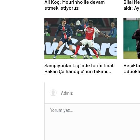
Ali Koç: Mourinho ile devam
Bilal M
etmek istiyoruz
aldı: A
teknik 
Şampiyonlar Ligi’nde tarihi final!
Beşikta
Hakan Çalhanoğlu’nun takımı
Uduokh
Inter’in rakibi belli oldu