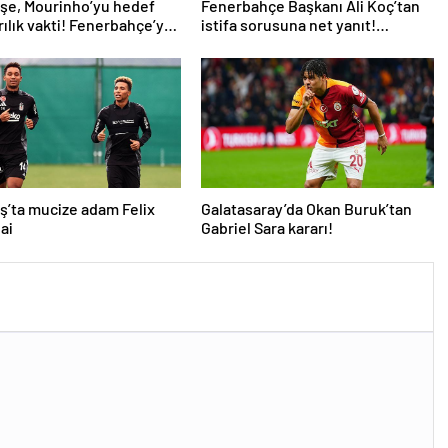
eşe, Mourinho’yu hedef
Fenerbahçe Başkanı Ali Koç’tan
yrılık vakti! Fenerbahçe’ye
istifa sorusuna net yanıt!
direktör önerisi
Mourinho’ya gelen dev teklifi
açıkladı
ş’ta mucize adam Felix
Galatasaray’da Okan Buruk’tan
ai
Gabriel Sara kararı!