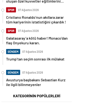
oluşan özel kuvvetler eğitimlerini
başlattı.
SPOR
07 Ağustos 2026
Cristiano Ronaldo’nun akıllara zarar
tüm kariyerinin istatistiğini çıkardık !
SPOR
07 Ağustos 2026
Galatasaray’a kötü haber! Monaco’dan
flaş Onyekuru kararı.
GÜNDEM
07 Ağustos 2026
Trump’tan seçim sonrası ilk mülakat
GÜNDEM
07 Ağustos 2026
Avusturya başbakanı Sebastian Kurz
ile ilgili bilinmeyenler
KATEGORİNİN POPÜLERLERİ