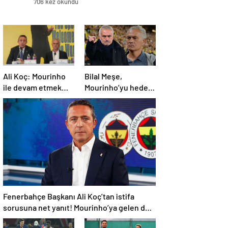
706 kez okundu
Ali Koç: Mourinho
Bilal Meşe,
ile devam etmek
Mourinho’yu hedef
istiyoruz
aldı: Ayrılık vakti!
Fenerbahçe’ye
teknik direktör
önerisi
Fenerbahçe Başkanı Ali Koç’tan istifa
sorusuna net yanıt! Mourinho’ya gelen dev
teklifi açıkladı