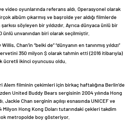
e ve video oyunlarında referans aldı. Operasyonel olarak
irçok albüm çıkarmış ve başrolde yer aldığı filmlerde
rkısı söyleyen bir yıldızdır. Ayrıca dünyaca ünlü bir
0 ünlü unvanından biri olarak seçilmiştir.
illis, Chan’in “belki de” “dünyanın en tanınmış yıldızı”
ervetini 350 milyon $ olarak tahmin etti (2016 itibarıyla)
 ücretli ikinci oyuncusu oldu.
Alem filminin çekimleri için birkaç haftalığına Berlin’de
 yüzden United Buddy Bears sergisinin 2004 yılında Hong
dı. Jackie Chan serginin açılışı esnasında UNICEF ve
 Milyon Hong Kong Doları tutarındaki çekleri takdim
irçok metropolde boy gösteriyor.