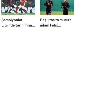
Şampiyonlar
Beşiktaş’ta mucize
Ligi’nde tarihi final!
adam Felix
Hakan
Uduokhai
Çalhanoğlu’nun
takımı Inter’in rakibi
belli oldu