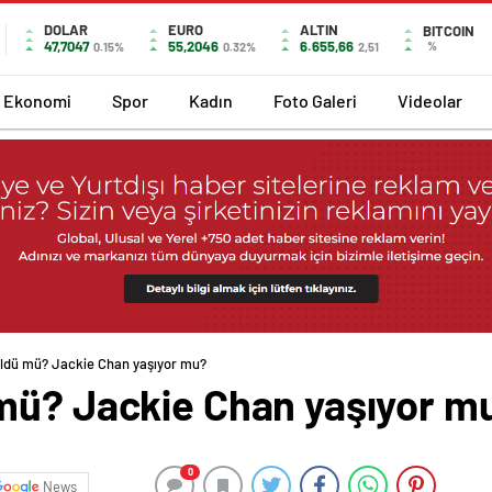
DOLAR
EURO
ALTIN
BITCOIN
47,7047
55,2046
6.655,66
%
0.15%
0.32%
2,51
Ekonomi
Spor
Kadın
Foto Galeri
Videolar
ldü mü? Jackie Chan yaşıyor mu?
mü? Jackie Chan yaşıyor m
0
News