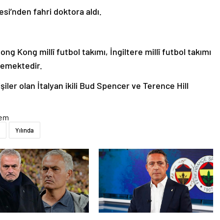
si’nden fahri doktora aldı.
ng Kong millî futbol takımı, İngiltere millî futbol takımı
lemektedir.
şiler olan İtalyan ikili Bud Spencer ve Terence Hill
dem
Yılında