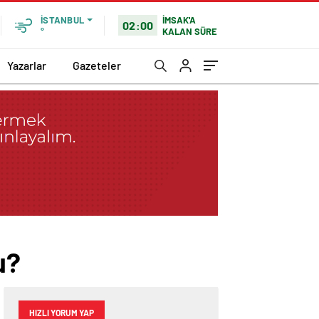
İMSAK'A
İSTANBUL
02:00
KALAN SÜRE
°
Yazarlar
Gazeteler
u?
HIZLI YORUM YAP