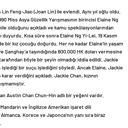
 Lin Feng-Jiao (Joan Lin) ile evlendi. Aynı yıl oğlu oldu.
990 Miss Asya Güzellik Yarışmasının birincisi Elaine Ng
amile olduğunu açıkladı ve kamu spekülasyonlarından
ını duyurdu. Kısa süre sonra Elaine Ng Yi-Lei, 19 Kasım
e bir kız çocuğu doğurdu. Her ne kadar Elaine’in yaşam
ı ve Şanghay’a taşındığında 600.000 HK doları vermesine
arafından böyle bir şeyin olmadığı iddia edildi. Jackie
şlediği bir suçu işlediğini söyledi. Ancak Elaine, Jackie
rar verdiğini açıkladı. Jackie Chan, kızının
ışmamıştır.
an Austin Chan Chun-Hin adlı bir yeğeni vardır.
Mandarin ve İngilizce Amerikan işaret dili
Almanca, Korece ve Japonca’nın yanı sıra biraz
.