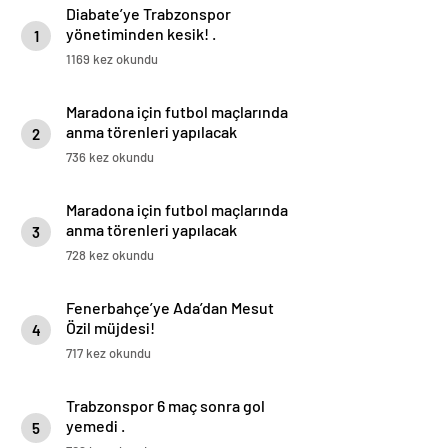
Diabate’ye Trabzonspor
yönetiminden kesik! .
1
1169 kez okundu
Maradona için futbol maçlarında
anma törenleri yapılacak
2
736 kez okundu
Maradona için futbol maçlarında
anma törenleri yapılacak
3
728 kez okundu
Fenerbahçe’ye Ada’dan Mesut
Özil müjdesi!
4
717 kez okundu
Trabzonspor 6 maç sonra gol
yemedi .
5