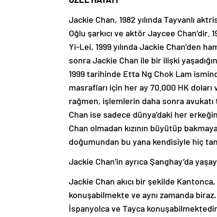
Jackie Chan, 1982 yılında Tayvanlı aktris
Oğlu şarkıcı ve aktör Jaycee Chan’dir. 1
Yi-Lei, 1999 yılında Jackie Chan’den h
sonra Jackie Chan ile bir ilişki yaşadığ
1999 tarihinde Etta Ng Chok Lam ismind
masrafları için her ay 70.000 HK dolar
rağmen, işlemlerin daha sonra avukatı t
Chan ise sadece dünya’daki her erkeğin i
Chan olmadan kızının büyütüp bakmaya ka
doğumundan bu yana kendisiyle hiç tan
Jackie Chan’in ayrıca Şanghay’da yaşay
Jackie Chan akıcı bir şekilde Kantonca, 
konuşabilmekte ve aynı zamanda biraz, 
İspanyolca ve Tayca konuşabilmektedir