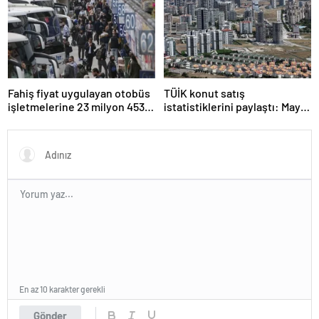
yasalaştı
Fahiş fiyat uygulayan otobüs
TÜİK konut satış
işletmelerine 23 milyon 453
istatistiklerini paylaştı: Mayıs
bin lira ceza verildi
ayında 110 bin 588 konut
satıldı
En az 10 karakter gerekli
Gönder