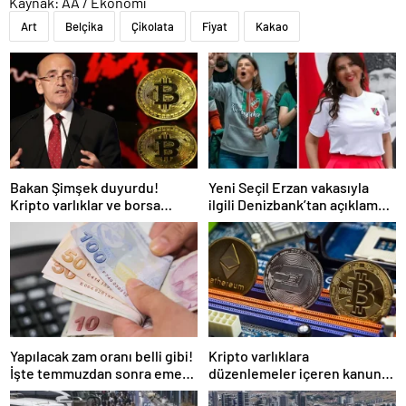
Kaynak: AA / Ekonomi
Art
Belçika
Çikolata
Fiyat
Kakao
Bakan Şimşek duyurdu!
Yeni Seçil Erzan vakasıyla
Kripto varlıklar ve borsa
ilgili Denizbank’tan açıklama
kazançlarına vergi geliyor
var: Biz biraz günah keçisi
olduk
Yapılacak zam oranı belli gibi!
Kripto varlıklara
İşte temmuzdan sonra emekli
düzenlemeler içeren kanun
ve memurun alacağı maaş
teklifi TBMM’de kabul edilerek