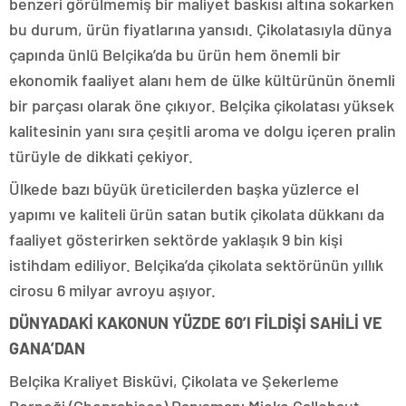
benzeri görülmemiş bir maliyet baskısı altına sokarken
bu durum, ürün fiyatlarına yansıdı. Çikolatasıyla dünya
çapında ünlü Belçika’da bu ürün hem önemli bir
ekonomik faaliyet alanı hem de ülke kültürünün önemli
bir parçası olarak öne çıkıyor. Belçika çikolatası yüksek
kalitesinin yanı sıra çeşitli aroma ve dolgu içeren pralin
türüyle de dikkati çekiyor.
Ülkede bazı büyük üreticilerden başka yüzlerce el
yapımı ve kaliteli ürün satan butik çikolata dükkanı da
faaliyet gösterirken sektörde yaklaşık 9 bin kişi
istihdam ediliyor. Belçika’da çikolata sektörünün yıllık
cirosu 6 milyar avroyu aşıyor.
DÜNYADAKİ KAKONUN YÜZDE 60’I FİLDİŞİ SAHİLİ VE
GANA’DAN
Belçika Kraliyet Bisküvi, Çikolata ve Şekerleme
Derneği (Choprabisco) Danışmanı Mieke Callebaut,