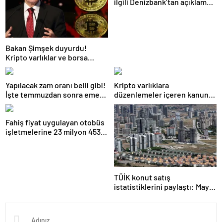
ilgili Denizbank’tan açıklama
var: Biz biraz günah keçisi
olduk
Bakan Şimşek duyurdu!
Kripto varlıklar ve borsa
kazançlarına vergi geliyor
Yapılacak zam oranı belli gibi!
Kripto varlıklara
İşte temmuzdan sonra emekli
düzenlemeler içeren kanun
ve memurun alacağı maaş
teklifi TBMM’de kabul edilerek
yasalaştı
Fahiş fiyat uygulayan otobüs
işletmelerine 23 milyon 453
bin lira ceza verildi
TÜİK konut satış
istatistiklerini paylaştı: Mayıs
ayında 110 bin 588 konut
satıldı