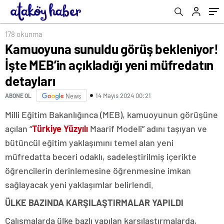
178 okunma
Kamuoyuna sunuldu görüş bekleniyor!
İşte MEB’in açıkladığı yeni müfredatın
detayları
14 Mayıs 2024 00:21
ABONE OL
News
Milli Eğitim Bakanlığınca (MEB), kamuoyunun görüşüne
açılan “
Türkiye Yüzyılı
Maarif Modeli” adını taşıyan ve
bütüncül eğitim yaklaşımını temel alan yeni
müfredatta beceri odaklı, sadeleştirilmiş içerikte
öğrencilerin derinlemesine öğrenmesine imkan
sağlayacak yeni yaklaşımlar belirlendi.
ÜLKE BAZINDA KARŞILAŞTIRMALAR YAPILDI
Çalışmalarda ülke bazlı yapılan karşılaştırmalarda,