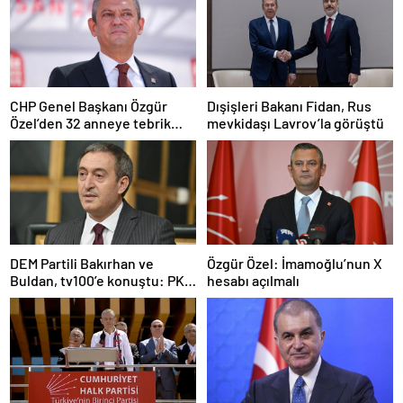
CHP Genel Başkanı Özgür
Dışişleri Bakanı Fidan, Rus
Özel’den 32 anneye tebrik
mevkidaşı Lavrov’la görüştü
telefonu
DEM Partili Bakırhan ve
Özgür Özel: İmamoğlu’nun X
Buldan, tv100’e konuştu: PKK
hesabı açılmalı
ne zaman kendini feshedecek