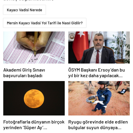
Kayacı Vadisi Nerede
Mersin Kayacı Vadisi Yol Tarifi ile Nasıl Gidilir?
Akademi Giriş Sınavı
ÖSYM Başkanı Ersoy’dan bu
başvuruları başladı
yıl bir kez daha yapılacak
YDS’ye ilişkin açıklama
Fotoğraflarla dünyanın birçok
Ryugu görevinde elde edilen
yerinden ‘Süper Ay’
bulgular suyun dünyaya
manzaraları
asteroitlerce getirilmiş