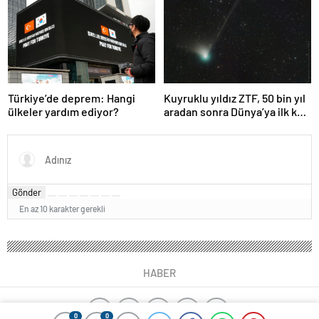
olabileceğini gösteriyor
Türkiye’de deprem: Hangi
Kuyruklu yıldız ZTF, 50 bin yıl
ülkeler yardım ediyor?
aradan sonra Dünya’ya ilk kez
çok yaklaşacak
Gönder
En az 10 karakter gerekli
HABER
0
0