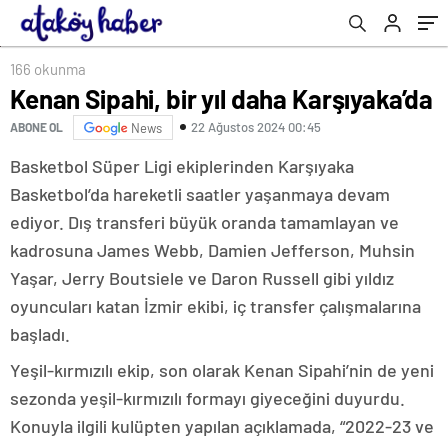
Fenerbahçe derken sürpriz takım…
166 okunma
Kenan Sipahi, bir yıl daha Karşıyaka’da
22 Ağustos 2024 00:45
ABONE OL
News
Basketbol Süper Ligi ekiplerinden Karşıyaka
Basketbol’da hareketli saatler yaşanmaya devam
ediyor. Dış transferi büyük oranda tamamlayan ve
kadrosuna James Webb, Damien Jefferson, Muhsin
Yaşar, Jerry Boutsiele ve Daron Russell gibi yıldız
oyuncuları katan İzmir ekibi, iç transfer çalışmalarına
başladı.
Yeşil-kırmızılı ekip, son olarak Kenan Sipahi’nin de yeni
sezonda yeşil-kırmızılı formayı giyeceğini duyurdu.
Konuyla ilgili kulüpten yapılan açıklamada, “2022-23 ve