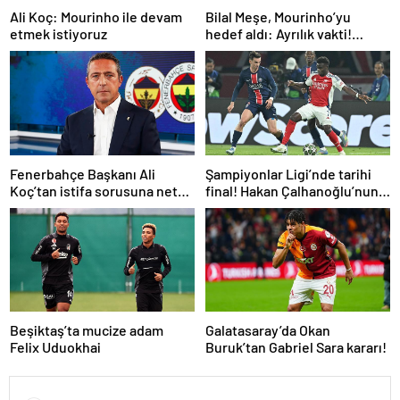
Ali Koç: Mourinho ile devam
Bilal Meşe, Mourinho’yu
etmek istiyoruz
hedef aldı: Ayrılık vakti!
Fenerbahçe’ye teknik
direktör önerisi
Fenerbahçe Başkanı Ali
Şampiyonlar Ligi’nde tarihi
Koç’tan istifa sorusuna net
final! Hakan Çalhanoğlu’nun
yanıt! Mourinho’ya gelen dev
takımı Inter’in rakibi belli oldu
teklifi açıkladı
Beşiktaş’ta mucize adam
Galatasaray’da Okan
Felix Uduokhai
Buruk’tan Gabriel Sara kararı!