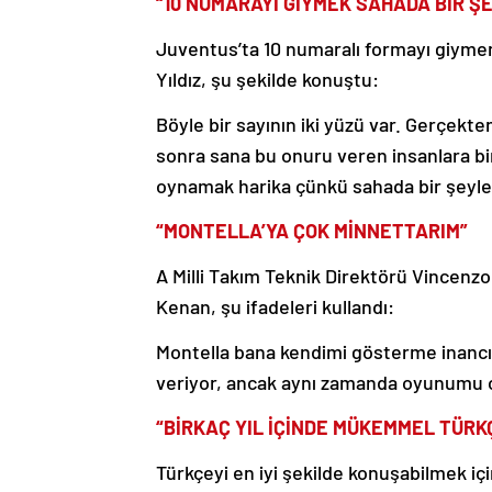
“10 NUMARAYI GİYMEK SAHADA BİR Ş
Juventus’ta 10 numaralı formayı giymeni
Yıldız, şu şekilde konuştu:
Böyle bir sayının iki yüzü var. Gerçekt
sonra sana bu onuru veren insanlara bi
oynamak harika çünkü sahada bir şeyler
“MONTELLA’YA ÇOK MİNNETTARIM”
A Milli Takım Teknik Direktörü Vincenzo 
Kenan, şu ifadeleri kullandı:
Montella bana kendimi gösterme inancını
veriyor, ancak aynı zamanda oyunumu 
“BİRKAÇ YIL İÇİNDE MÜKEMMEL TÜRK
Türkçeyi en iyi şekilde konuşabilmek iç