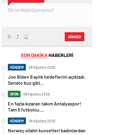
GÖNDER
SON DAKİKA
HABERLERİ
GÜNDEM
08 Ağustos 2026
Joe Biden 6 aylık hedeflerini açıkladı.
Senato buz gibi…
SPOR
08 Ağustos 2026
En fazla kızaran takım Antalyaspor!
Tam 5 futbolcu….
GÜNDEM
08 Ağustos 2026
Norweç silahlı kuvvetleri kadınlardan