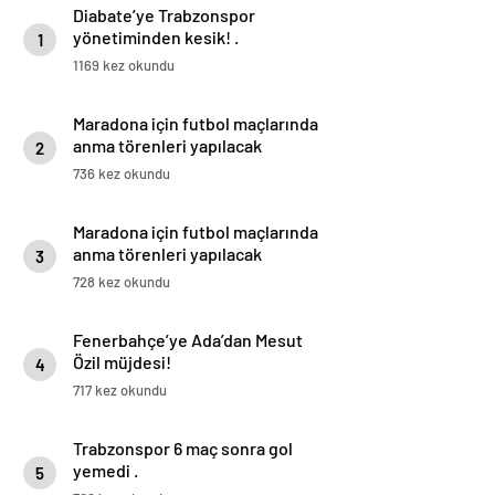
Diabate’ye Trabzonspor
yönetiminden kesik! .
1
1169 kez okundu
Maradona için futbol maçlarında
anma törenleri yapılacak
2
736 kez okundu
Maradona için futbol maçlarında
anma törenleri yapılacak
3
728 kez okundu
Fenerbahçe’ye Ada’dan Mesut
Özil müjdesi!
4
717 kez okundu
Trabzonspor 6 maç sonra gol
yemedi .
5