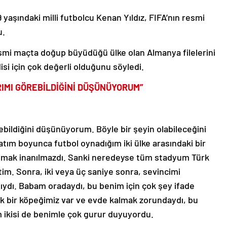
 yaşındaki milli futbolcu Kenan Yıldız, FIFA’nın resmi
u.
 resmi maçta doğup büyüdüğü ülke olan Almanya filelerini
isi için çok değerli olduğunu söyledi.
IMI GÖREBİLDİĞİNİ DÜŞÜNÜYORUM”
bildiğini düşünüyorum. Böyle bir şeyin olabileceğini
yatım boyunca futbol oynadığım iki ülke arasındaki bir
duymak inanılmazdı. Sanki neredeyse tüm stadyum Türk
im. Sonra, iki veya üç saniye sonra, sevincimi
şıydı. Babam oradaydı, bu benim için çok şey ifade
 bir köpeğimiz var ve evde kalmak zorundaydı, bu
m ikisi de benimle çok gurur duyuyordu.