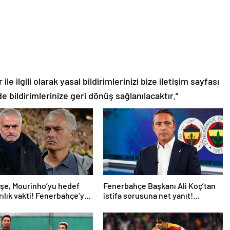
le ilgili olarak yasal bildirimlerinizi bize iletişim sayfası
de bildirimlerinize geri dönüş sağlanılacaktır.”
eşe, Mourinho’yu hedef
Fenerbahçe Başkanı Ali Koç’tan
yrılık vakti! Fenerbahçe’ye
istifa sorusuna net yanıt!
direktör önerisi
Mourinho’ya gelen dev teklifi
açıkladı