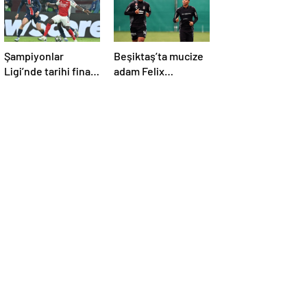
Şampiyonlar
Beşiktaş’ta mucize
Ligi’nde tarihi final!
adam Felix
Hakan
Uduokhai
Çalhanoğlu’nun
takımı Inter’in rakibi
belli oldu