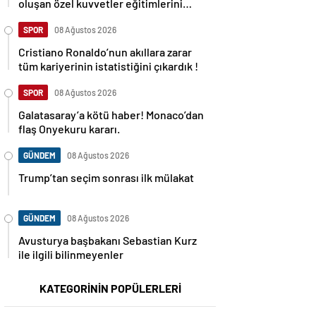
oluşan özel kuvvetler eğitimlerini
başlattı.
SPOR
08 Ağustos 2026
Cristiano Ronaldo’nun akıllara zarar
tüm kariyerinin istatistiğini çıkardık !
SPOR
08 Ağustos 2026
Galatasaray’a kötü haber! Monaco’dan
flaş Onyekuru kararı.
GÜNDEM
08 Ağustos 2026
Trump’tan seçim sonrası ilk mülakat
GÜNDEM
08 Ağustos 2026
Avusturya başbakanı Sebastian Kurz
ile ilgili bilinmeyenler
KATEGORİNİN POPÜLERLERİ