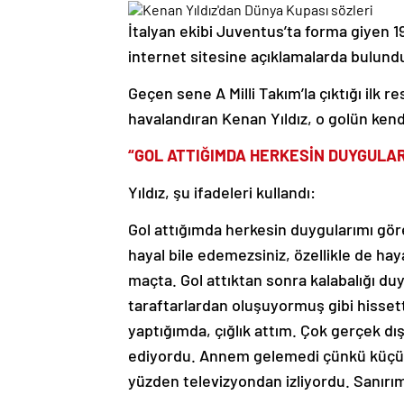
İtalyan ekibi Juventus’ta forma giyen 19
internet sitesine açıklamalarda bulund
Geçen sene A Milli Takım’la çıktığı ilk
havalandıran Kenan Yıldız, o golün kend
“GOL ATTIĞIMDA HERKESİN DUYGULAR
Yıldız, şu ifadeleri kullandı:
Gol attığımda herkesin duygularımı göre
hayal bile edemezsiniz, özellikle de ha
maçta. Gol attıktan sonra kalabalığı 
taraftarlardan oluşuyormuş gibi hissett
yaptığımda, çığlık attım. Çok gerçek dı
ediyordu. Annem gelemedi çünkü küçük
yüzden televizyondan izliyordu. Sanırı