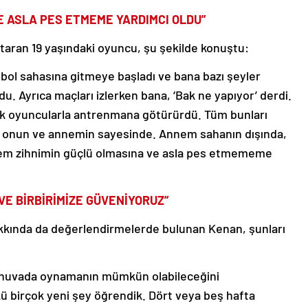
VE ASLA PES ETMEME YARDIMCI OLDU”
ktaran 19 yaşındaki oyuncu, şu şekilde konuştu:
ol sahasına gitmeye başladı ve bana bazı şeyler
u. Ayrıca maçları izlerken bana, ‘Bak ne yapıyor’ derdi.
ük oyuncularla antrenmana götürürdü. Tüm bunları
, onun ve annemin sayesinde. Annem sahanın dışında,
ilem zihnimin güçlü olmasına ve asla pes etmememe
 VE BİRBİRİMİZE GÜVENİYORUZ”
kkında da değerlendirmelerde bulunan Kenan, şunları
turnuvada oynamanın mümkün olabileceğini
 birçok yeni şey öğrendik. Dört veya beş hafta