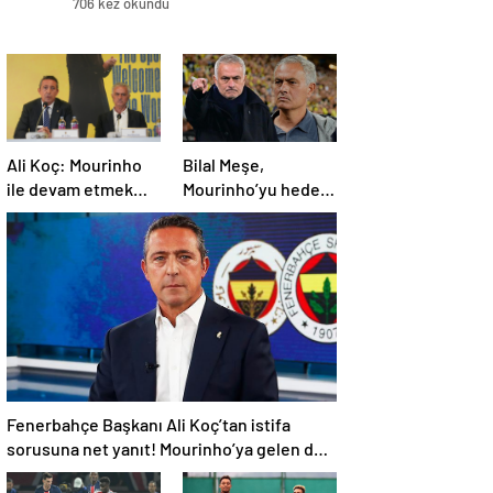
706 kez okundu
Ali Koç: Mourinho
Bilal Meşe,
ile devam etmek
Mourinho’yu hedef
istiyoruz
aldı: Ayrılık vakti!
Fenerbahçe’ye
teknik direktör
önerisi
Fenerbahçe Başkanı Ali Koç’tan istifa
sorusuna net yanıt! Mourinho’ya gelen dev
teklifi açıkladı