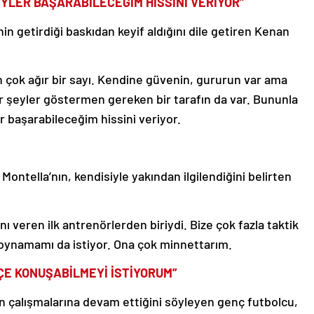
EYLER BAŞARABİLECEĞİM HİSSİNİ VERİYOR”
n getirdiği baskıdan keyif aldığını dile getiren Kenan
en çok ağır bir sayı. Kendine güvenin, gururun var ama
r şeyler göstermen gereken bir tarafın da var. Bununla
 başarabileceğim hissini veriyor.
Montella’nın, kendisiyle yakından ilgilendiğini belirten
 veren ilk antrenörlerden biriydi. Bize çok fazla taktik
oynamamı da istiyor. Ona çok minnettarım.
ÇE KONUŞABİLMEYİ İSTİYORUM”
in çalışmalarına devam ettiğini söyleyen genç futbolcu,