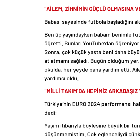
“AİLEM, ZİHNİMİN GÜÇLÜ OLMASINA 
Babası sayesinde futbola başladığını a
Ben üç yaşındayken babam benimle futb
öğretti. Bunları YouTube’dan öğreniyord
Sonra, çok küçük yaşta beni daha büy
atlatmamı sağladı. Bugün olduğum yer
okulda, her şeyde bana yardım etti. A
yardımcı oldu.
“MİLLİ TAKIM’DA HEPİMİZ ARKADAŞIZ
Türkiye’nin EURO 2024 performansı ha
dedi:
Yaşım itibarıyla böylesine büyük bir 
düşünmemiştim. Çok eğlenceliydi çünkü