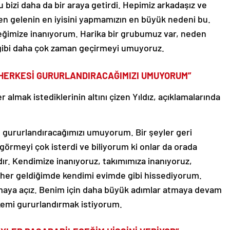
u bizi daha da bir araya getirdi. Hepimiz arkadaşız ve
en gelenin en iyisini yapmamızın en büyük nedeni bu.
ceğimize inanıyorum. Harika bir grubumuz var, neden
gibi daha çok zaman geçirmeyi umuyoruz.
E HERKESİ GURURLANDIRACAĞIMIZI UMUYORUM”
 almak istediklerinin altını çizen Yıldız, açıklamalarında
 gururlandıracağımızı umuyorum. Bir şeyler geri
görmeyi çok isterdi ve biliyorum ki onlar da orada
dır. Kendimize inanıyoruz, takımımıza inanıyoruz,
ma her geldiğimde kendimi evimde gibi hissediyorum.
pmaya açız. Benim için daha büyük adımlar atmaya devam
kemi gururlandırmak istiyorum.