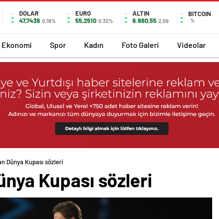
DOLAR
EURO
ALTIN
BITCOIN
47,7436
55,2510
6.660,55
%
0.18%
0.32%
2,59
Ekonomi
Spor
Kadın
Foto Galeri
Videolar
an Dünya Kupası sözleri
ünya Kupası sözleri