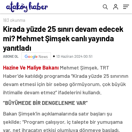
183 okunma
Kirada yüzde 25 sınırı devam edecek
mi? Mehmet Şimşek canlı yayında
yanıtladı
13 Haziran 2024 00:51
ABONE OL
News
Hazine Ve Maliye Bakanı
Mehmet Şimşek, TRT
Haber’de katıldığı programda “Kirada yüzde 25 sınırının
devam etmesi için bir sebep görmüyorum, çok büyük
ihtimalle devam etmez” ifadelerini kullandı.
“BÜYÜMEDE BİR DENGELENME VAR”
Bakan Şimşek’in açıklamalarında satır başları şu
şekilde; “Program çalışıyor, iç talepte bir yumuşama
var, net ihracatın etkisi olumluya dönmeye başladı,