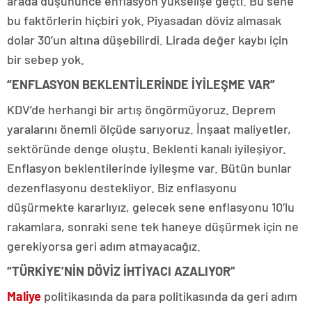
arada düşününce enflasyon yükselişe geçti. Bu sene
bu faktörlerin hiçbiri yok. Piyasadan döviz almasak
dolar 30’un altına düşebilirdi. Lirada değer kaybı için
bir sebep yok.
“ENFLASYON BEKLENTİLERİNDE İYİLEŞME VAR”
KDV’de herhangi bir artış öngörmüyoruz. Deprem
yaralarını önemli ölçüde sarıyoruz. İnşaat maliyetler,
sektöründe denge oluştu. Beklenti kanalı iyileşiyor.
Enflasyon beklentilerinde iyileşme var. Bütün bunlar
dezenflasyonu destekliyor. Biz enflasyonu
düşürmekte kararlıyız, gelecek sene enflasyonu 10’lu
rakamlara, sonraki sene tek haneye düşürmek için ne
gerekiyorsa geri adım atmayacağız.
“TÜRKİYE’NİN DÖVİZ İHTİYACI AZALIYOR”
Maliye
politikasında da para politikasında da geri adım