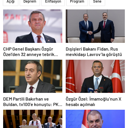
Açığı
Deprem
Enflasyon
Program
Sene
CHP Genel Başkanı Özgür
Dışişleri Bakanı Fidan, Rus
Özel’den 32 anneye tebrik
mevkidaşı Lavrov’la görüştü
telefonu
DEM Partili Bakırhan ve
Özgür Özel: İmamoğlu’nun X
Buldan, tv100’e konuştu: PKK
hesabı açılmalı
ne zaman kendini feshedecek