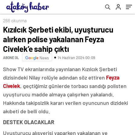
266 okunma
Kızılcık Şerbeti ekibi, uyuşturucu
alırken polise yakalanan Feyza
Civelek’e sahip çıktı
14 Haziran 2024 00:09
ABONE OL
News
Show TV ekranlarında yayınlanan Kızılcık Şerbeti
dizisindeki Nilay rolüyle adından söz ettiren
Feyza
Civelek
, geçtiğimiz günlerde torbacı sandığı polisten
uyuşturucu madde almaya çalışırken yakalandı.
Hakkında takipsizlik kararı verilen oyuncunun dizideki
akıbeti de belli oldu.
DESTEK OLACAKLAR
Uyuşturucu alışverişi yaparken yakalanan ve