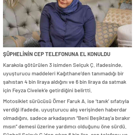
ŞÜPHELİNİN CEP TELEFONUNA EL KONULDU
Karakola götürülen 3 isimden Selçuk Ç. ifadesinde,
uyuşturucu maddeleri Kağıthane’den tanımadığı bir
şahıstan 4 bin liraya aldığını ve 6 bin liraya da satmak
için Feyza Civelek’e getirdiğini belirtti.
Motosiklet sürücüsü Ömer Faruk A. ise ‘tanık’ sıfatıyla
verdiği ifadede, uyuşturucu alış verişinden haberdar
olmadığını, sadece arkadaşının “Beni Beşiktaş’a bırakır
mısın” demesi üzerine yardımcı olduğunu öne sürdü.
Şüpheli Selçuk Ç.’den çıkan 6 bin lira, cep telefonu ve