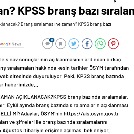
an? KPSS branş bazı sırala
0
News
le sınav sonuçlarının açıklanmasının ardından birkaç
nş sıralamaları hakkında kesin tarihler ÖSYM tarafından
i web sitesinde duyuruluyor. Peki, KPSS branş bazında
lar haberimizde…
MAN AÇIKLANACAK?KPSS branş bazında sıralamalar,
r. Eylül ayında branş bazında sıralamaların açıklanması
ELLİ Mİ?Adaylar, ÖSYM’nin https://ais.osym.gov.tr
rı ve şifreleri ile branş bazında sıralamalarını
 Ağustos itibariyle erişime açılması bekleniyor.