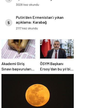
3028 kez okundu
Putin’den Ermenistan’ı yıkan
açıklama: Karabağ
5
Azerbaycan’ın ayrılmaz bir
2117 kez okundu
parçasıdır!
Akademi Giriş
ÖSYM Başkanı
Sınavı başvuruları
Ersoy’dan bu yıl bir
başladı
kez daha yapılacak
YDS’ye ilişkin
açıklama