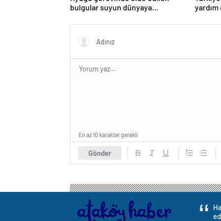
bulgular suyun dünyaya
yardım 
asteroitlerce getirilmiş
olabileceğini gösteriyor
En az 10 karakter gerekli
Gönder
Ha
ed