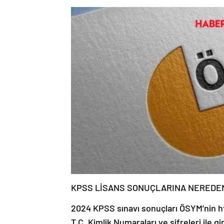
KPSS LİSANS SONUÇLARINA NEREDEN
2024 KPSS sınavı sonuçları ÖSYM’nin h
T.C. Kimlik Numaraları ve şifreleri ile g