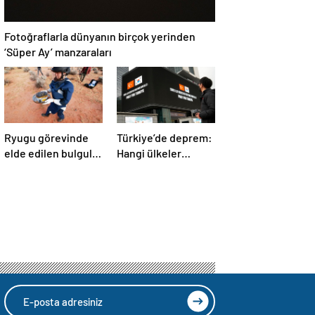
Fotoğraflarla dünyanın birçok yerinden
‘Süper Ay’ manzaraları
Ryugu görevinde
Türkiye’de deprem:
elde edilen bulgular
Hangi ülkeler
suyun dünyaya
yardım ediyor?
asteroitlerce
getirilmiş
olabileceğini
gösteriyor