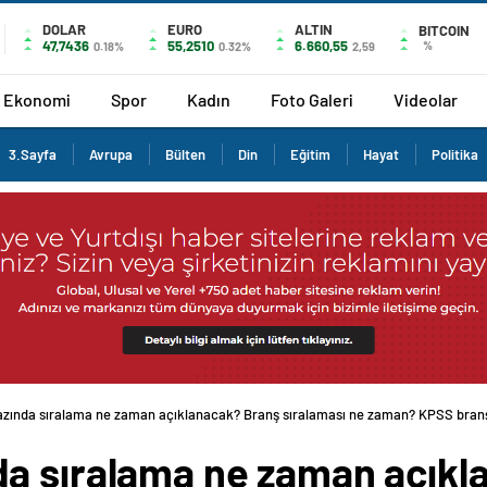
DOLAR
EURO
ALTIN
BITCOIN
47,7436
55,2510
6.660,55
%
0.18%
0.32%
2,59
Ekonomi
Spor
Kadın
Foto Galeri
Videolar
3.Sayfa
Avrupa
Bülten
Din
Eğitim
Hayat
Politika
zında sıralama ne zaman açıklanacak? Branş sıralaması ne zaman? KPSS bran
a sıralama ne zaman açıkl