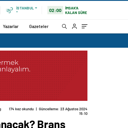
İMSAK'A
İSTANBUL
02:00
KALAN SÜRE
°
Yazarlar
Gazeteler
ş
174 kez okundu
|
Güncelleme: 23 Ağustos 2024
15:10
anacak? Branş