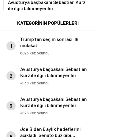
Avusturya başbakanı Sebastian Kurz
ile ilgili bilinmeyenler
KATEGORİNİN POPÜLERLERİ
Trump’tan seçim sonrası ilk
mülakat
1
8023 kez okundu
Avusturya başbakanı Sebastian
Kurz ile ilgili bilinmeyenler
2
4938 kez okundu
Avusturya başbakanı Sebastian
Kurz ile ilgili bilinmeyenler
3
4926 kez okundu
Joe Biden 6 aylık hedeflerini
açıkladı. Senato buz gibi…
4