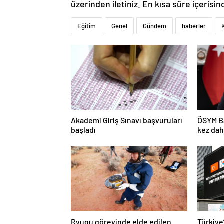
üzerinden iletiniz. En kısa süre içerisin
Eğitim
Genel
Gündem
haberler
Akademi Giriş Sınavı başvuruları
ÖSYM Ba
başladı
kez dah
açıkla
Ryugu görevinde elde edilen
Türkiye