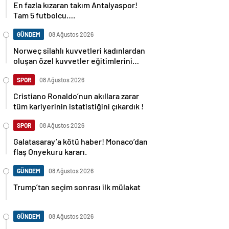
En fazla kızaran takım Antalyaspor!
Tam 5 futbolcu….
GÜNDEM
08 Ağustos 2026
Norweç silahlı kuvvetleri kadınlardan
oluşan özel kuvvetler eğitimlerini
başlattı.
SPOR
08 Ağustos 2026
Cristiano Ronaldo’nun akıllara zarar
tüm kariyerinin istatistiğini çıkardık !
SPOR
08 Ağustos 2026
Galatasaray’a kötü haber! Monaco’dan
flaş Onyekuru kararı.
GÜNDEM
08 Ağustos 2026
Trump’tan seçim sonrası ilk mülakat
GÜNDEM
08 Ağustos 2026