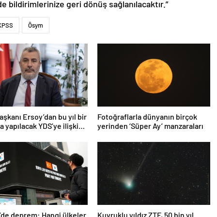
de bildirimlerinize geri dönüş sağlanılacaktır.”
KPSS
Ösym
şkanı Ersoy’dan bu yıl bir
Fotoğraflarla dünyanın birçok
a yapılacak YDS’ye ilişkin
yerinden ‘Süper Ay’ manzaraları
ma
’de deprem: Hangi ülkeler
Kuyruklu yıldız ZTF, 50 bin yıl