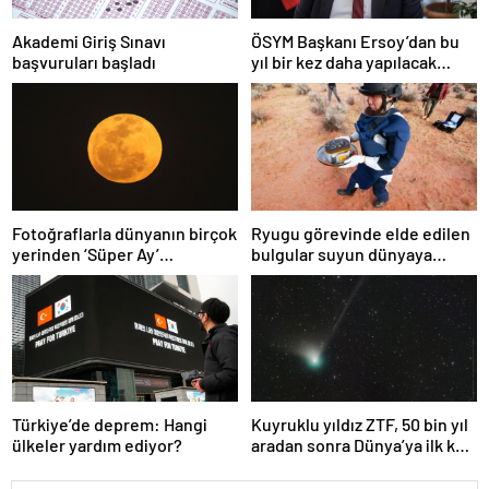
Akademi Giriş Sınavı
ÖSYM Başkanı Ersoy’dan bu
başvuruları başladı
yıl bir kez daha yapılacak
YDS’ye ilişkin açıklama
Fotoğraflarla dünyanın birçok
Ryugu görevinde elde edilen
yerinden ‘Süper Ay’
bulgular suyun dünyaya
manzaraları
asteroitlerce getirilmiş
olabileceğini gösteriyor
Türkiye’de deprem: Hangi
Kuyruklu yıldız ZTF, 50 bin yıl
ülkeler yardım ediyor?
aradan sonra Dünya’ya ilk kez
çok yaklaşacak