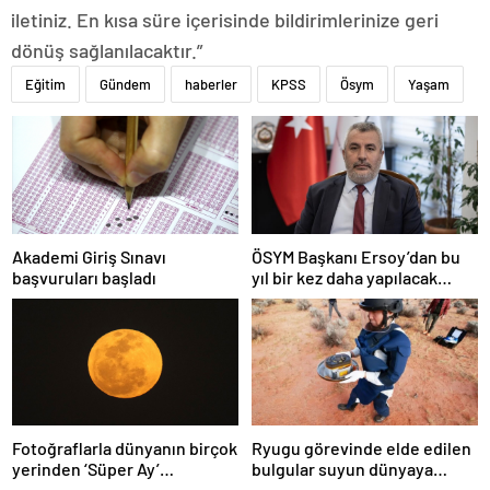
iletiniz. En kısa süre içerisinde bildirimlerinize geri
dönüş sağlanılacaktır.”
Eğitim
Gündem
haberler
KPSS
Ösym
Yaşam
Akademi Giriş Sınavı
ÖSYM Başkanı Ersoy’dan bu
başvuruları başladı
yıl bir kez daha yapılacak
YDS’ye ilişkin açıklama
Fotoğraflarla dünyanın birçok
Ryugu görevinde elde edilen
yerinden ‘Süper Ay’
bulgular suyun dünyaya
manzaraları
asteroitlerce getirilmiş