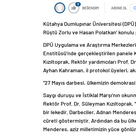
0
BEĞENDİM
ABONE OL
Kütahya Dumlupınar Üniversitesi (DPÜ),
Rüştü Zorlu ve Hasan Polatkan’ konulu p
DPÜ Uygulama ve Araştırma Merkezleri
Enstitüsü’nde gerçekleştirilen panele 
Kızıltoprak, Rektör yardımcıları Prof. Dr
Ayhan Kahraman, il protokol üyeleri, aka
“27 Mayıs darbesi, ülkemizin demokrasi t
Saygı duruşu ve İstiklal Marşı’nın okun
Rektör Prof. Dr. Süleyman Kızıltoprak, 
bir lekedir. Darbeciler, Adnan Mendere
cüreti göstermiştir. Ardından da bu ü
Menderes, aziz milletimizin yüce gönlü