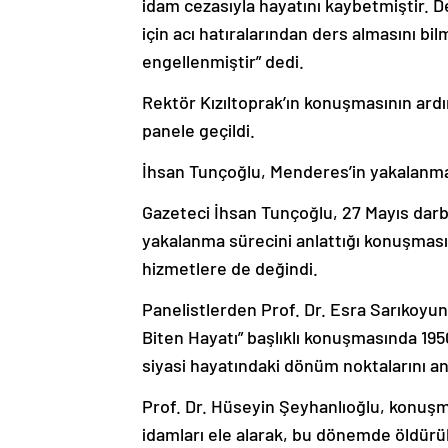
idam cezasıyla hayatını kaybetmiştir. 
için acı hatıralarından ders almasını bi
engellenmiştir” dedi.
Rektör Kızıltoprak’ın konuşmasının ard
panele geçildi.
İhsan Tunçoğlu, Menderes’in yakalanma 
Gazeteci İhsan Tunçoğlu, 27 Mayıs dar
yakalanma sürecini anlattığı konuşmas
hizmetlere de değindi.
Panelistlerden Prof. Dr. Esra Sarıkoyu
Biten Hayatı” başlıklı konuşmasında 19
siyasi hayatındaki dönüm noktalarını anl
Prof. Dr. Hüseyin Şeyhanlıoğlu, konuşm
idamları ele alarak, bu dönemde öldürü