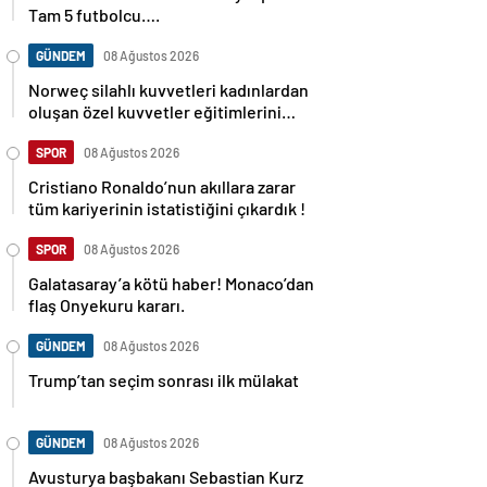
Tam 5 futbolcu….
GÜNDEM
08 Ağustos 2026
Norweç silahlı kuvvetleri kadınlardan
oluşan özel kuvvetler eğitimlerini
başlattı.
SPOR
08 Ağustos 2026
Cristiano Ronaldo’nun akıllara zarar
tüm kariyerinin istatistiğini çıkardık !
SPOR
08 Ağustos 2026
Galatasaray’a kötü haber! Monaco’dan
flaş Onyekuru kararı.
GÜNDEM
08 Ağustos 2026
Trump’tan seçim sonrası ilk mülakat
GÜNDEM
08 Ağustos 2026
Avusturya başbakanı Sebastian Kurz