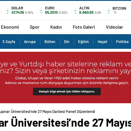
DOLAR
EURO
ALTIN
BITCOIN
47,7436
55,2510
6.660,55
%
0.18%
0.32%
2,59
Ekonomi
Spor
Kadın
Foto Galeri
Videolar
3.Sayfa
Avrupa
Bülten
Din
Eğitim
Hayat
Politika
pınar Üniversitesi’nde 27 Mayıs Darbesi Paneli Düzenlendi
r Üniversitesi’nde 27 Mayıs