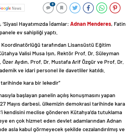
0
News
 ‘Siyasi Hayatımızda İdamlar:
Adnan Menderes
, Fatin
anele ev sahipliği yaptı.
 Koordinatörlüğü tarafından Lisansüstü Eğitim
Kütahya Valisi Musa Işın, Rektör Prof. Dr. Süleyman
. Özer Aydın, Prof. Dr. Mustafa Arif Özgür ve Prof. Dr.
demik ve idari personel ile davetliler katıldı.
arihinde kara bir lekedir”
masıyla başlayan panelin açılış konuşmasını yapan
“27 Mayıs darbesi, ülkemizin demokrasi tarihinde kara
s’i kendisini meclise gönderen Kütahya’da tutuklama
lkeye en çok hizmet eden devlet adamlarından Adnan
nde asla kabul görmeyecek şekilde cezalandırılmış ve