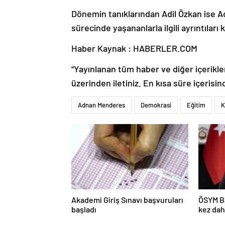
Dönemin tanıklarından Adil Özkan ise 
sürecinde yaşananlarla ilgili ayrıntıları
Haber Kaynak : HABERLER.COM
“Yayınlanan tüm haber ve diğer içerikler i
üzerinden iletiniz. En kısa süre içerisin
Adnan Menderes
Demokrasi
Eğitim
K
Akademi Giriş Sınavı başvuruları
ÖSYM Ba
başladı
kez dah
açıkla