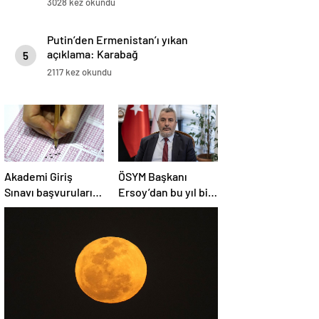
3028 kez okundu
Putin’den Ermenistan’ı yıkan
açıklama: Karabağ
5
Azerbaycan’ın ayrılmaz bir
2117 kez okundu
parçasıdır!
Akademi Giriş
ÖSYM Başkanı
Sınavı başvuruları
Ersoy’dan bu yıl bir
başladı
kez daha yapılacak
YDS’ye ilişkin
açıklama