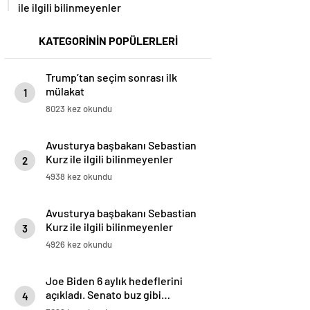
ile ilgili bilinmeyenler
KATEGORİNİN POPÜLERLERİ
Trump’tan seçim sonrası ilk
mülakat
1
8023 kez okundu
Avusturya başbakanı Sebastian
Kurz ile ilgili bilinmeyenler
2
4938 kez okundu
Avusturya başbakanı Sebastian
Kurz ile ilgili bilinmeyenler
3
4926 kez okundu
Joe Biden 6 aylık hedeflerini
açıkladı. Senato buz gibi…
4