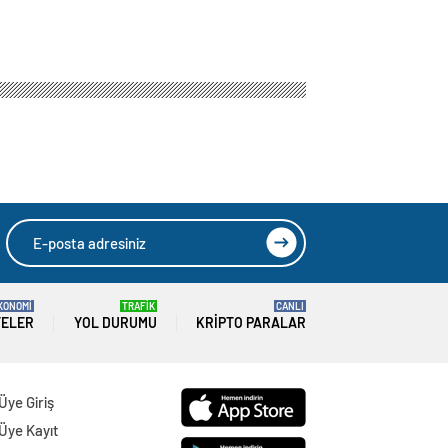
yapılacak? Başvuru ekranı
ğrenim,
ılacak? Başvuru
HIZLI YORUM YAP