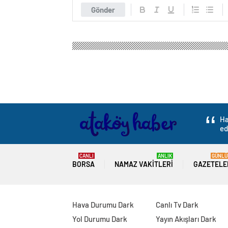
Gönder
Ataköy Haber
Gündem
Eğitim
VGM BURS BAŞ
(https://www.vgm.gov.tr/)
VGM BURS BAŞVUR
yükseköğrenim bu
ekranı (https://w