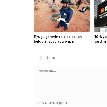
Ryugu görevinde elde edilen
Türkiye
bulgular suyun dünyaya
yardım 
asteroitlerce getirilmiş
olabileceğini gösteriyor
En az 10 karakter gerekli