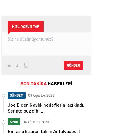
HIZLI YORUM YAP
GÖNDER
SON DAKİKA
HABERLERİ
GÜNDEM
08 Ağustos 2026
Joe Biden 6 aylık hedeflerini açıkladı.
Senato buz gibi…
SPOR
08 Ağustos 2026
En fazla kızaran takım Antalyaspor!