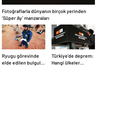
Fotoğraflarla dünyanın birçok yerinden
‘Süper Ay’ manzaraları
Ryugu görevinde
Türkiye’de deprem:
elde edilen bulgular
Hangi ülkeler
suyun dünyaya
yardım ediyor?
asteroitlerce
getirilmiş
olabileceğini
gösteriyor