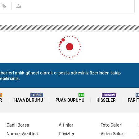
VURUSU: 2024- 25 VGM ortaöğrenim, yükseköğrenim burs başvurusu ne zaman 
USU: 2024- 25 VGM ortaö
rs başvurusu ne zaman yap
ww.vgm.gov.tr/)