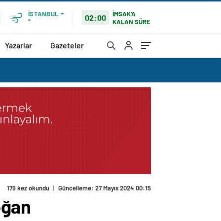
İMSAK'A
İSTANBUL
02:00
KALAN SÜRE
°
Yazarlar
Gazeteler
179 kez okundu
|
Güncelleme: 27 Mayıs 2024 00:15
oğan