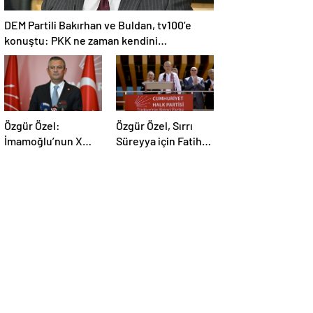
DEM Partili Bakırhan ve Buldan, tv100’e
konuştu: PKK ne zaman kendini
feshedecek
Özgür Özel:
Özgür Özel, Sırrı
İmamoğlu’nun X
Süreyya için Fatiha
hesabı açılmalı
yerine alkış istedi