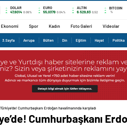
DOLAR
EURO
ALTIN
BITCOIN
47,6014
55,0379
6.529,83
%
0.06%
0.04%
0,52
Ekonomi
Spor
Kadın
Foto Galeri
Videolar
3.Sayfa
Avrupa
Bülten
Din
Eğitim
Hayat
Politika
 Türkiye’de! Cumhurbaşkanı Erdoğan havalimanında karşıladı
iye’de! Cumhurbaşkanı Erd