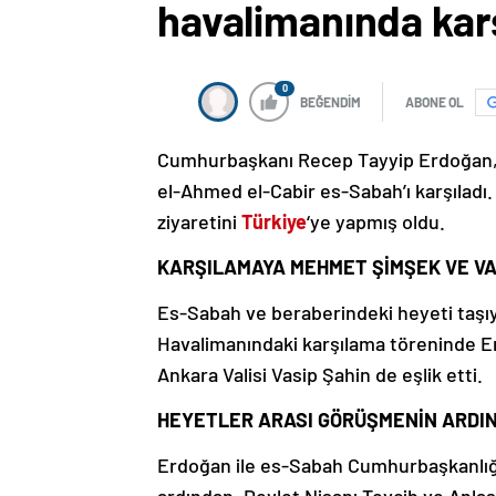
havalimanında karş
0
BEĞENDİM
ABONE OL
Cumhurbaşkanı Recep Tayyip Erdoğan, r
el-Ahmed el-Cabir es-Sabah’ı karşıladı. 
ziyaretini
Türkiye
‘ye yapmış oldu.
KARŞILAMAYA MEHMET ŞİMŞEK VE VAL
Es-Sabah ve beraberindeki heyeti taşıy
Havalimanındaki karşılama töreninde 
Ankara Valisi Vasip Şahin de eşlik etti.
HEYETLER ARASI GÖRÜŞMENİN ARDIN
Erdoğan ile es-Sabah Cumhurbaşkanlığı K