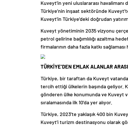
Kuveyt’in yeni uluslararası havalimanı 
Türkiye’nin inşaat sektöründe Kuveyt’te
Kuveyt’in Türkiye’deki doğrudan yatırıml
Kuveyt yönetiminin 2035 vizyonu çerçev
petrol gelirine bağımlılığı azaltma he
firmalarının daha fazla katkı sağlaması
TÜRKİYE’DEN EMLAK ALANLAR ARASIN
Türkiye, bir taraftan da Kuveyt vatanda
tercih ettiği ülkelerin başında geliyor.
gönderen ülke konumunda ve Kuveyt vat
sıralamasında ilk 10’da yer alıyor.
Türkiye, 2023’te yaklaşık 400 bin Kuveyt
Kuveyt’i turizm destinasyonu olarak gö