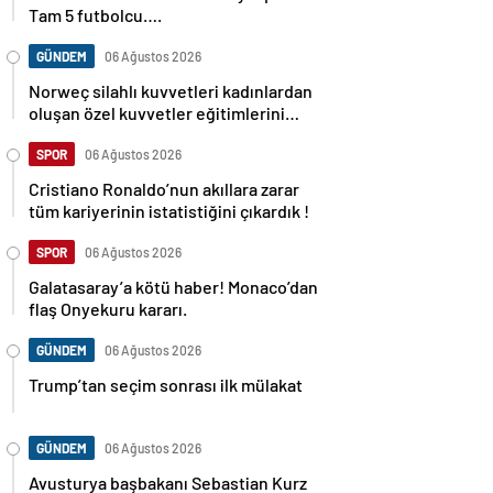
Tam 5 futbolcu….
GÜNDEM
06 Ağustos 2026
Norweç silahlı kuvvetleri kadınlardan
oluşan özel kuvvetler eğitimlerini
başlattı.
SPOR
06 Ağustos 2026
Cristiano Ronaldo’nun akıllara zarar
tüm kariyerinin istatistiğini çıkardık !
SPOR
06 Ağustos 2026
Galatasaray’a kötü haber! Monaco’dan
flaş Onyekuru kararı.
GÜNDEM
06 Ağustos 2026
Trump’tan seçim sonrası ilk mülakat
GÜNDEM
06 Ağustos 2026
Avusturya başbakanı Sebastian Kurz