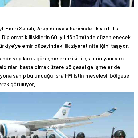
t Emiri Sabah, Arap dünyası haricinde ilk yurt dışı
. Diplomatik ilişkilerin 60. yıl dönümünde düzenlenecek
rkiye’ye emir düzeyindeki ilk ziyaret niteliğini taşıyor.
nde yapılacak görüşmelerde ikili ilişkilerin yanı sıra
aldırıları başta olmak üzere bölgesel gelişmeler de
isyona sahip bulunduğu İsrail-Filistin meselesi, bölgesel
arak görülüyor.