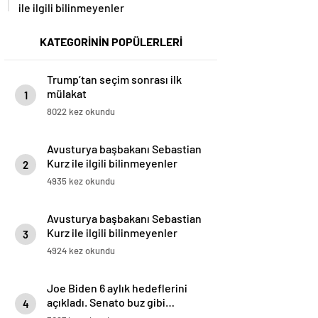
ile ilgili bilinmeyenler
KATEGORİNİN POPÜLERLERİ
Trump’tan seçim sonrası ilk
mülakat
1
8022 kez okundu
Avusturya başbakanı Sebastian
Kurz ile ilgili bilinmeyenler
2
4935 kez okundu
Avusturya başbakanı Sebastian
Kurz ile ilgili bilinmeyenler
3
4924 kez okundu
Joe Biden 6 aylık hedeflerini
açıkladı. Senato buz gibi…
4