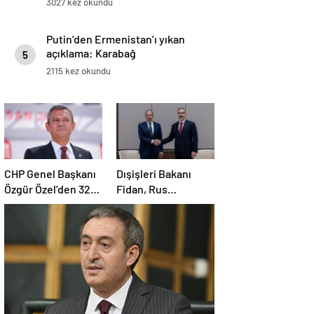
3027 kez okundu
Putin’den Ermenistan’ı yıkan
açıklama: Karabağ
5
Azerbaycan’ın ayrılmaz bir
2115 kez okundu
parçasıdır!
CHP Genel Başkanı
Dışişleri Bakanı
Özgür Özel’den 32
Fidan, Rus
anneye tebrik
mevkidaşı Lavrov’la
telefonu
görüştü