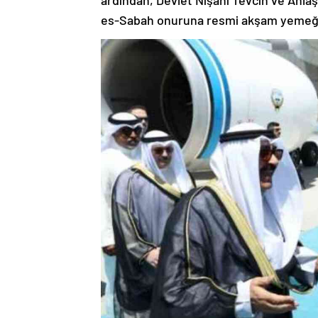
ardından, Devlet Nişanı Tevcih ve Anla
es-Sabah onuruna resmi akşam yemeği