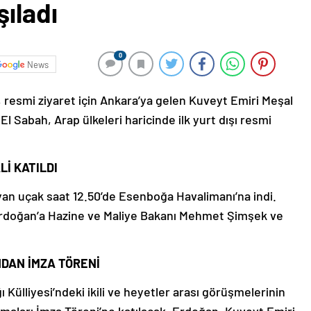
ıladı
0
News
esmi ziyaret için Ankara’ya gelen Kuveyt Emiri Meşal
El Sabah, Arap ülkeleri haricinde ilk yurt dışı resmi
İ KATILDI
an uçak saat 12.50’de Esenboğa Havalimanı’na indi.
Erdoğan’a Hazine ve Maliye Bakanı Mehmet Şimşek ve
DAN İMZA TÖRENİ
ülliyesi’ndeki ikili ve heyetler arası görüşmelerinin