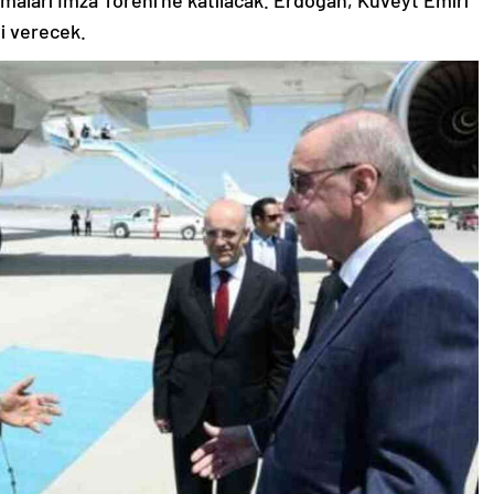
şmaları İmza Töreni’ne katılacak. Erdoğan, Kuveyt Emiri
 verecek.