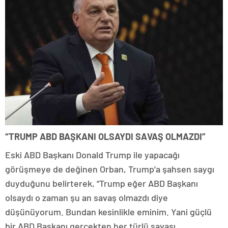
“TRUMP ABD BAŞKANI OLSAYDI SAVAŞ OLMAZDI”
Eski ABD Başkanı Donald Trump ile yapacağı
görüşmeye de değinen Orban, Trump’a şahsen saygı
duyduğunu belirterek, “Trump eğer ABD Başkanı
olsaydı o zaman şu an savaş olmazdı diye
düşünüyorum. Bundan kesinlikle eminim. Yani güçlü
bir ABD Başkanı gerçekten her türlü savaşı