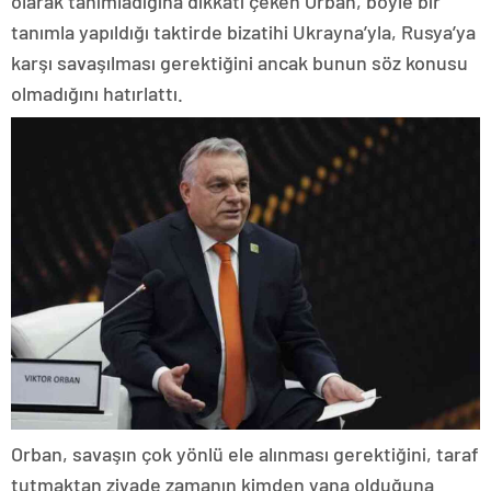
olarak tanımladığına dikkati çeken Orban, böyle bir
tanımla yapıldığı taktirde bizatihi Ukrayna’yla, Rusya’ya
karşı savaşılması gerektiğini ancak bunun söz konusu
olmadığını hatırlattı.
Orban, savaşın çok yönlü ele alınması gerektiğini, taraf
tutmaktan ziyade zamanın kimden yana olduğuna