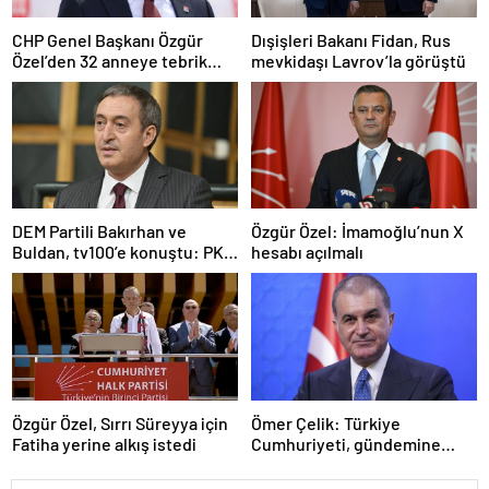
CHP Genel Başkanı Özgür
Dışişleri Bakanı Fidan, Rus
Özel’den 32 anneye tebrik
mevkidaşı Lavrov’la görüştü
telefonu
DEM Partili Bakırhan ve
Özgür Özel: İmamoğlu’nun X
Buldan, tv100’e konuştu: PKK
hesabı açılmalı
ne zaman kendini feshedecek
Özgür Özel, Sırrı Süreyya için
Ömer Çelik: Türkiye
Fatiha yerine alkış istedi
Cumhuriyeti, gündemine
hakimdir