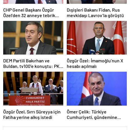
CHP Genel Başkanı Özgür
Dışişleri Bakanı Fidan, Rus
Özel’den 32 anneye tebrik
mevkidaşı Lavrov’la görüştü
telefonu
DEM Partili Bakırhan ve
Özgür Özel: İmamoğlu’nun X
Buldan, tv100’e konuştu: PKK
hesabı açılmalı
ne zaman kendini feshedecek
Özgür Özel, Sırrı Süreyya için
Ömer Çelik: Türkiye
Fatiha yerine alkış istedi
Cumhuriyeti, gündemine
hakimdir