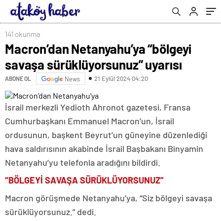
141 okunma
Macron’dan Netanyahu’ya “bölgeyi
savaşa sürüklüyorsunuz” uyarısı
21 Eylül 2024 04:20
ABONE OL
News
İsrail merkezli Yedioth Ahronot gazetesi, Fransa
Cumhurbaşkanı Emmanuel Macron’un, İsrail
ordusunun, başkent Beyrut’un güneyine düzenlediği
hava saldırısının akabinde İsrail Başbakanı Binyamin
Netanyahu’yu telefonla aradığını bildirdi.
“BÖLGEYİ SAVAŞA SÜRÜKLÜYORSUNUZ”
Macron görüşmede Netanyahu’ya, “Siz bölgeyi savaşa
sürüklüyorsunuz.” dedi.