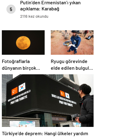
Putin’den Ermenistan’ı yıkan
açıklama: Karabağ
5
Azerbaycan’ın ayrılmaz bir
2116 kez okundu
parçasıdır!
Fotoğraflarla
Ryugu görevinde
dünyanın birçok
elde edilen bulgular
yerinden ‘Süper Ay’
suyun dünyaya
manzaraları
asteroitlerce
getirilmiş
olabileceğini
gösteriyor
Türkiye’de deprem: Hangi ülkeler yardım