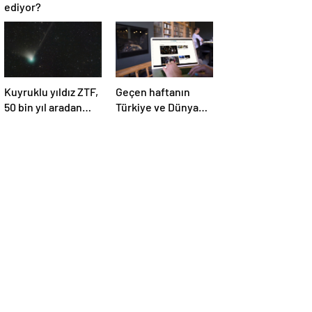
ediyor?
Kuyruklu yıldız ZTF,
Geçen haftanın
50 bin yıl aradan
Türkiye ve Dünya
sonra Dünya’ya ilk
gündemini takip
kez çok yaklaşacak
ettiniz mi?