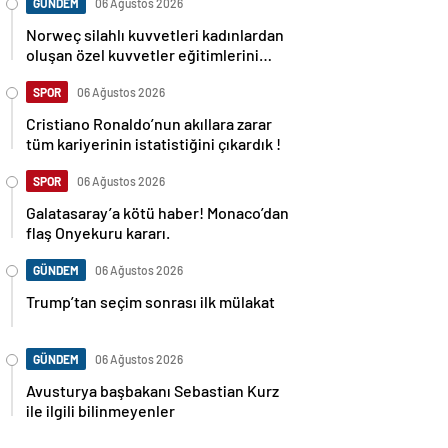
GÜNDEM
06 Ağustos 2026
Norweç silahlı kuvvetleri kadınlardan
oluşan özel kuvvetler eğitimlerini
başlattı.
SPOR
06 Ağustos 2026
Cristiano Ronaldo’nun akıllara zarar
tüm kariyerinin istatistiğini çıkardık !
SPOR
06 Ağustos 2026
Galatasaray’a kötü haber! Monaco’dan
flaş Onyekuru kararı.
GÜNDEM
06 Ağustos 2026
Trump’tan seçim sonrası ilk mülakat
GÜNDEM
06 Ağustos 2026
Avusturya başbakanı Sebastian Kurz
ile ilgili bilinmeyenler