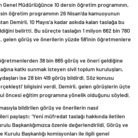
im Genel Müdürlüğünce 10 dersin öğretim programının,
rsin öğretim programının 26 Nisan’da kamuoyunun
an Demirli, 10 Mayıs’a kadar askıda kalan taslağa bu
iğini belirtti. Bu süreçte taslağın 1 milyon 662 bin 780
i, gelen görüş ve önerilerin yüzde 58’inin öğretmenlere
ğretmenlerden 38 bin 865 görüş ve öneri geldiğine
lağına katkı sunmak isteyen sivil toplum kuruluşları,
ydaşları ise 28 bin 419 görüş bildirdi. Söz konusu
çekleşti’ bilgisini verdi. Demirli, gelen görüşlerin üçte
 okul öncesi eğitim programına yönelik olduğunu söyledi.
sıyla bildirilen görüş ve önerilerin nasıl
leri paylaştı: ‘Yeni müfredat taslağı hakkında iletilen
urulu Başkanlığımızca özenle değerlendirildi. Görüş ve
 Kurulu Başkanlığı komisyonları ile ilgili genel