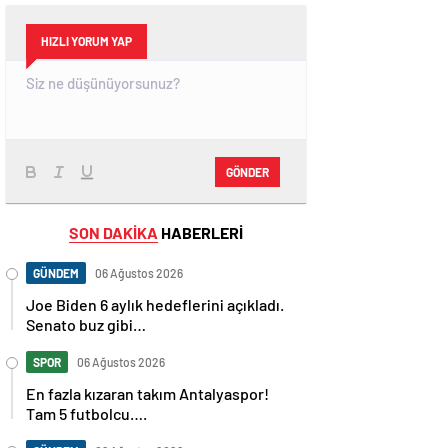
HIZLI YORUM YAP
GÖNDER
SON DAKİKA
HABERLERİ
GÜNDEM
06 Ağustos 2026
Joe Biden 6 aylık hedeflerini açıkladı.
Senato buz gibi…
SPOR
06 Ağustos 2026
En fazla kızaran takım Antalyaspor!
Tam 5 futbolcu….