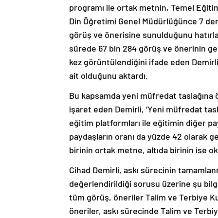
programı ile ortak metnin, Temel Eğit
Din Öğretimi Genel Müdürlüğünce 7 de
görüş ve önerisine sunulduğunu hatırlat
sürede 67 bin 284 görüş ve önerinin geld
kez görüntülendiğini ifade eden Demirl
ait olduğunu aktardı.
Bu kapsamda yeni müfredat taslağına ö
işaret eden Demirli, ‘Yeni müfredat tas
eğitim platformları ile eğitimin diğer pa
paydaşların oranı da yüzde 42 olarak ger
birinin ortak metne, altıda birinin ise
Cihad Demirli, askı sürecinin tamamlanma
değerlendirildiği sorusu üzerine şu bilgi
tüm görüş, öneriler Talim ve Terbiye K
öneriler, askı sürecinde Talim ve Terbiye