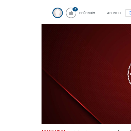
0
BEĞENDİM
ABONE OL