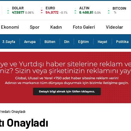
DOLAR
EURO
ALTIN
BITCOIN
47,5977
54,9772
6.498,81
%
0.06%
-0.1%
0,04
Ekonomi
Spor
Kadın
Foto Galeri
Videolar
3.Sayfa
Avrupa
Bülten
Din
Eğitim
Hayat
Politika
redatı Onayladı
ı Onayladı