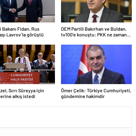
ri Bakanı Fidan, Rus
DEM Partili Bakırhan ve Buldan,
şı Lavrov’la görüştü
tv100’e konuştu: PKK ne zaman
kendini feshedecek
zel, Sırrı Süreyya için
Ömer Çelik: Türkiye Cumhuriyeti,
erine alkış istedi
gündemine hakimdir