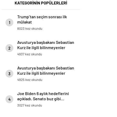
KATEGORİNİN POPÜLERLERİ
Trump’tan seçim sonrası ilk
mülakat
1
8023 kez okundu
Avusturya başbakanı Sebastian
Kurz ile ilgili bilinmeyenler
2
4937 kez okundu
Avusturya başbakanı Sebastian
Kurz ile ilgili bilinmeyenler
3
4925 kez okundu
Joe Biden 6 aylık hedeflerini
açıkladı. Senato buz gibi…
4
3027 kez okundu