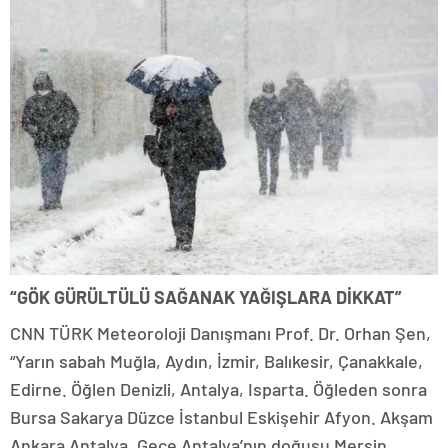
“GÖK GÜRÜLTÜLÜ SAĞANAK YAĞIŞLARA DİKKAT”
CNN TÜRK Meteoroloji Danışmanı Prof. Dr. Orhan Şen,
“Yarın sabah Muğla, Aydın, İzmir, Balıkesir, Çanakkale,
Edirne. Öğlen Denizli, Antalya, Isparta. Öğleden sonra
Bursa Sakarya Düzce İstanbul Eskişehir Afyon. Akşam
Ankara Antalya. Gece Antalya’nın doğusu Mersin