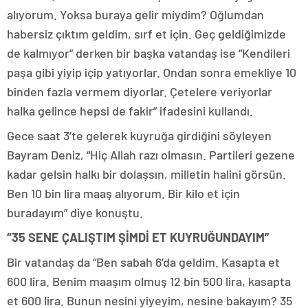
alıyorum. Yoksa buraya gelir miydim? Oğlumdan
habersiz çıktım geldim, sırf et için. Geç geldiğimizde
de kalmıyor” derken bir başka vatandaş ise “Kendileri
paşa gibi yiyip içip yatıyorlar. Ondan sonra emekliye 10
binden fazla vermem diyorlar. Çetelere veriyorlar
halka gelince hepsi de fakir” ifadesini kullandı.
Gece saat 3’te gelerek kuyruğa girdiğini söyleyen
Bayram Deniz, “Hiç Allah razı olmasın. Partileri gezene
kadar gelsin halkı bir dolaşsın, milletin halini görsün.
Ben 10 bin lira maaş alıyorum. Bir kilo et için
buradayım” diye konuştu.
“35 SENE ÇALIŞTIM ŞİMDİ ET KUYRUĞUNDAYIM”
Bir vatandaş da “Ben sabah 6’da geldim. Kasapta et
600 lira. Benim maaşım olmuş 12 bin 500 lira, kasapta
et 600 lira. Bunun nesini yiyeyim, nesine bakayım? 35