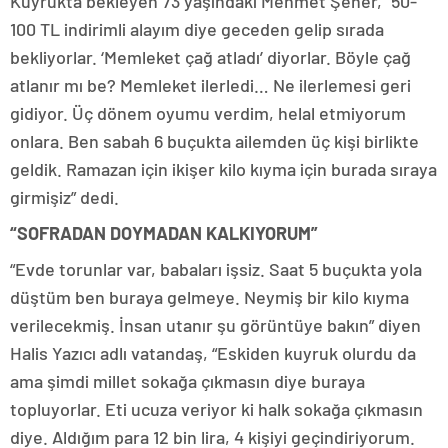
Kuyrukta bekleyen 73 yaşındaki Mehmet Şener, “50-
100 TL indirimli alayım diye geceden gelip sırada
bekliyorlar. ‘Memleket çağ atladı’ diyorlar. Böyle çağ
atlanır mı be? Memleket ilerledi… Ne ilerlemesi geri
gidiyor. Üç dönem oyumu verdim, helal etmiyorum
onlara. Ben sabah 6 buçukta ailemden üç kişi birlikte
geldik. Ramazan için ikişer kilo kıyma için burada sıraya
girmişiz” dedi.
“SOFRADAN DOYMADAN KALKIYORUM”
“Evde torunlar var, babaları işsiz. Saat 5 buçukta yola
düştüm ben buraya gelmeye. Neymiş bir kilo kıyma
verilecekmiş. İnsan utanır şu görüntüye bakın” diyen
Halis Yazıcı adlı vatandaş, “Eskiden kuyruk olurdu da
ama şimdi millet sokağa çıkmasın diye buraya
topluyorlar. Eti ucuza veriyor ki halk sokağa çıkmasın
diye. Aldığım para 12 bin lira, 4 kişiyi geçindiriyorum.