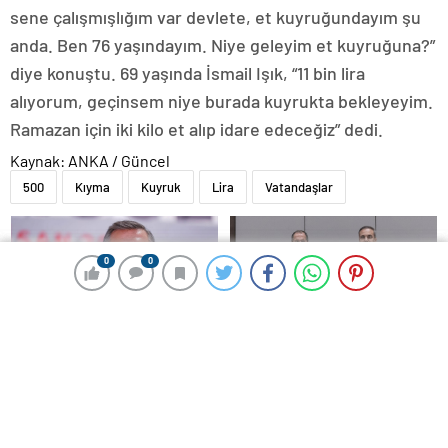
sene çalışmışlığım var devlete, et kuyruğundayım şu
anda. Ben 76 yaşındayım. Niye geleyim et kuyruğuna?”
diye konuştu. 69 yaşında İsmail Işık, “11 bin lira
alıyorum, geçinsem niye burada kuyrukta bekleyeyim.
Ramazan için iki kilo et alıp idare edeceğiz” dedi.
Kaynak: ANKA / Güncel
500
Kıyma
Kuyruk
Lira
Vatandaşlar
0
0
0
0
CHP Genel Başkanı Özgür
Dışişleri Bakanı Fidan, Rus
Özel’den 32 anneye tebrik
mevkidaşı Lavrov’la görüştü
telefonu