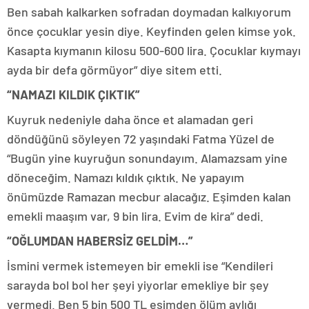
Ben sabah kalkarken sofradan doymadan kalkıyorum
önce çocuklar yesin diye. Keyfinden gelen kimse yok.
Kasapta kıymanın kilosu 500-600 lira. Çocuklar kıymayı
ayda bir defa görmüyor” diye sitem etti.
“NAMAZI KILDIK ÇIKTIK”
Kuyruk nedeniyle daha önce et alamadan geri
döndüğünü söyleyen 72 yaşındaki Fatma Yüzel de
“Bugün yine kuyruğun sonundayım. Alamazsam yine
döneceğim. Namazı kıldık çıktık. Ne yapayım
önümüzde Ramazan mecbur alacağız. Eşimden kalan
emekli maaşım var, 9 bin lira. Evim de kira” dedi.
“OĞLUMDAN HABERSİZ GELDİM…”
İsmini vermek istemeyen bir emekli ise “Kendileri
sarayda bol bol her şeyi yiyorlar emekliye bir şey
vermedi. Ben 5 bin 500 TL eşimden ölüm aylığı