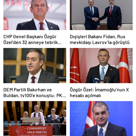
CHP Genel Başkanı Özgür
Dışişleri Bakanı Fidan, Rus
Özel’den 32 anneye tebrik
mevkidaşı Lavrov’la görüştü
telefonu
DEM Partili Bakırhan ve
Özgür Özel: İmamoğlu’nun X
Buldan, tv100’e konuştu: PKK
hesabı açılmalı
ne zaman kendini feshedecek