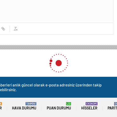
berleri anlık güncel olarak e-posta adresiniz üzerinden takip
ebilirsiniz.
K
TAHMİNİ
LİG
EKONOMİ
E
R
HAVA DURUMU
PUAN DURUMU
HISSELER
PARI