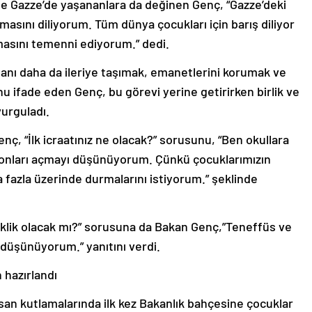
e Gazze’de yaşananlara da değinen Genç, “Gazze’deki
lmasını diliyorum. Tüm dünya çocukları için barış diliyor
masını temenni ediyorum.” dedi.
tanı daha da ileriye taşımak, emanetlerini korumak ve
u ifade eden Genç, bu görevi yerine getirirken birlik ve
vurguladı.
enç, “İlk icraatınız ne olacak?” sorusunu, “Ben okullara
onları açmayı düşünüyorum. Çünkü çocuklarımızın
 fazla üzerinde durmalarını istiyorum.” şeklinde
şiklik olacak mı?” sorusuna da Bakan Genç,”Teneffüs ve
u düşünüyorum.” yanıtını verdi.
 hazırlandı
san kutlamalarında ilk kez Bakanlık bahçesine çocuklar