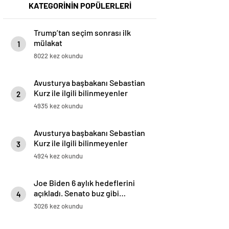
KATEGORİNİN POPÜLERLERİ
Trump’tan seçim sonrası ilk
mülakat
1
8022 kez okundu
Avusturya başbakanı Sebastian
Kurz ile ilgili bilinmeyenler
2
4935 kez okundu
Avusturya başbakanı Sebastian
Kurz ile ilgili bilinmeyenler
3
4924 kez okundu
Joe Biden 6 aylık hedeflerini
açıkladı. Senato buz gibi…
4
3026 kez okundu