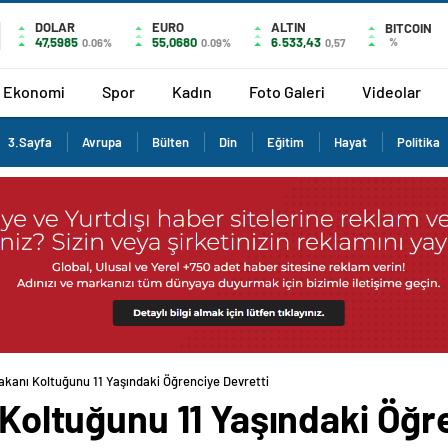
DOLAR
EURO
ALTIN
BITCOIN
47,5985
55,0680
6.533,43
%
0.06%
0.09%
0,57
Ekonomi
Spor
Kadın
Foto Galeri
Videolar
3.Sayfa
Avrupa
Bülten
Din
Eğitim
Hayat
Politika
Bakanı Koltuğunu 11 Yaşındaki Öğrenciye Devretti
ı Koltuğunu 11 Yaşındaki Öğr