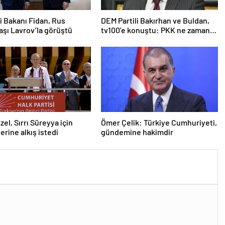
ri Bakanı Fidan, Rus
DEM Partili Bakırhan ve Buldan,
şı Lavrov’la görüştü
tv100’e konuştu: PKK ne zaman
kendini feshedecek
zel, Sırrı Süreyya için
Ömer Çelik: Türkiye Cumhuriyeti,
erine alkış istedi
gündemine hakimdir