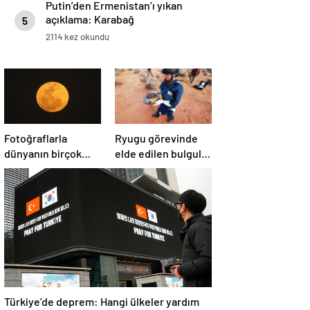
Putin’den Ermenistan’ı yıkan
açıklama: Karabağ
5
Azerbaycan’ın ayrılmaz bir
2114 kez okundu
parçasıdır!
Fotoğraflarla
Ryugu görevinde
dünyanın birçok
elde edilen bulgular
yerinden ‘Süper Ay’
suyun dünyaya
manzaraları
asteroitlerce
getirilmiş
olabileceğini
gösteriyor
Türkiye’de deprem: Hangi ülkeler yardım