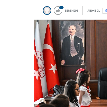
0
BEĞENDİM
ABONE OL