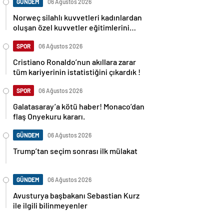
GÜNDEM
06 Ağustos 2026
Norweç silahlı kuvvetleri kadınlardan
oluşan özel kuvvetler eğitimlerini
başlattı.
SPOR
06 Ağustos 2026
Cristiano Ronaldo’nun akıllara zarar
tüm kariyerinin istatistiğini çıkardık !
SPOR
06 Ağustos 2026
Galatasaray’a kötü haber! Monaco’dan
flaş Onyekuru kararı.
GÜNDEM
06 Ağustos 2026
Trump’tan seçim sonrası ilk mülakat
GÜNDEM
06 Ağustos 2026
Avusturya başbakanı Sebastian Kurz
ile ilgili bilinmeyenler