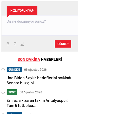
HIZLI YORUM YAP
GÖNDER
SON DAKİKA
HABERLERİ
GÜNDEM
06 Ağustos 2026
Joe Biden 6 aylık hedeflerini açıkladı.
Senato buz gibi…
SPOR
06 Ağustos 2026
En fazla kızaran takım Antalyaspor!
Tam 5 futbolcu….