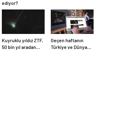
ediyor?
Kuyruklu yıldız ZTF,
Geçen haftanın
50 bin yıl aradan
Türkiye ve Dünya
sonra Dünya’ya ilk
gündemini takip
kez çok yaklaşacak
ettiniz mi?