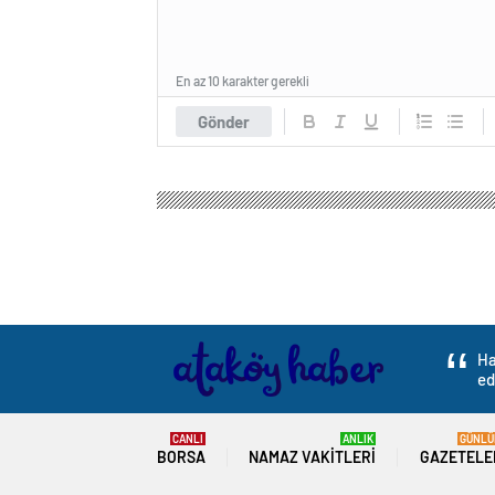
En az 10 karakter gerekli
Gönder
Ha
ed
CANLI
ANLIK
GÜNLÜ
BORSA
NAMAZ VAKITLERI
GAZETELE