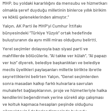
MHP, bu yoldaki kararlılığını da mensubu ve hizmetkarı
olmakla şeref duyduğu milletinin binlerce yıllık birikim
ve köklü geleneklerinden almıştır.”
Yalçın, AK Parti ile MHP’yi Cumhur İttifakı
bünyesindeki “Türkiye Yüzyılı” ortak hedefinde
buluşturanın da aynı milli miras olduğunu belirtti.
Yerel seçimler dolayısıyla bazı siyasi parti ve
mahfillerde bölücülerle, “Al takke ver külah”, “Al papazı
ver kızı” diyerek, belediye başkanlıkları ve belediye
meclis üyelikleri paylaşanları milletle birlikte ibretle
seyrettiklerini belirten Yalçın, “Genel seçimlerden
sonra masadan kalkıp farklı kulvarlara savrulan
muhalefet bağlaşıklarının, proje ve hizmetleriyle halka
kendilerini beğendirmek yerine sürekli algı çalışması
ve koltuk kapmaca hesapları peşinde olduğunu