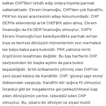
kalkan CHP’lileri tehdit edip onlara hışımla parmak
sallamaktadır. Ekrem İmamoğlu, CHP’den çok Kandil’in,
PKK’nın siyasi acentesinin adayı konumundadır. CHP
DEM’le eklemlenip artık CH(P)KK adını almış, Ekrem
İmamoğlu da Ek-DEM İmamoğlu olmuştur. CHP’li
Ekrem İmamoğlu’nun belediyecilikte parmak ısırtan
inşa ve kentsel dönüşüm hizmetlerinin son merhalesi
ise balya balya para kulesidir. PKK yalnızca terör
örgütünün kısaltması değildir. Bu baş harflerin CHP
zaviyesinden bir başka açılımı da para kulesi
kepazeliğidir. Artık istikametini yitirmiş olan CHP’nin
yeni siyasi kıblesi de Kandil’dir. CHP, ‘güneşi zapt etme’
iddiasından vazgeçip, Kandil’in kör ışığına fit olmuştur.
İstanbul gibi bir megakentte gerçekleştirilmesi icap
eden dönüşümün yerine, tebeddül eden CHP
olmuştur. Bu, çıkarcı bir zihniyet ve siyasi muhit