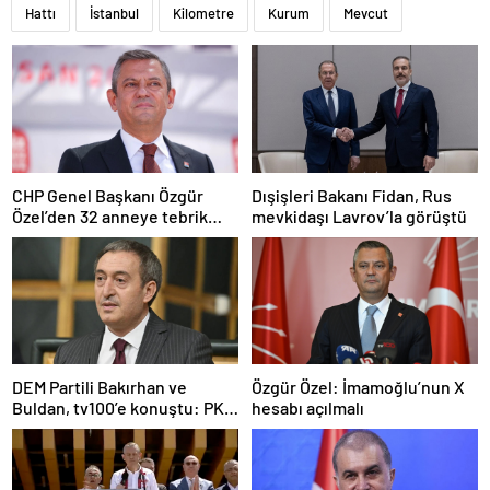
Hattı
İstanbul
Kilometre
Kurum
Mevcut
CHP Genel Başkanı Özgür
Dışişleri Bakanı Fidan, Rus
Özel’den 32 anneye tebrik
mevkidaşı Lavrov’la görüştü
telefonu
DEM Partili Bakırhan ve
Özgür Özel: İmamoğlu’nun X
Buldan, tv100’e konuştu: PKK
hesabı açılmalı
ne zaman kendini feshedecek