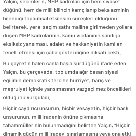
Yalçın, seçimlerin, MHP kadroları için hem siyaset
düğünü, hem de milli bilincin kamçılanıp beka azminin
bilendiği toplumsal etkileşim süreçleri olduğunu
belirterek, yerel seçim sathı mailine girilmeden yollara
düşen MHP kadrolarının, kamu vicdanının sandığa
eksiksiz yansıması, adalet ve hakkaniyetin kamilen
tecelli etmesi için çaba gösterdiğine dikkati çekti.
Bu gayretin halen canla başla sürdüğünü ifade eden
Yalçın, bu çerçevede, toplumda ağır basan siyasi
eğilimin demokratik tercihe hürriyet, barış ve
meşruiyet içinde yansımasının vazgeçilmez öncelikleri
olduğunu vurguladı.
Hiçbir caydırıcı unsurun, hiçbir vesayetin, hiçbir baskı
unsurunun, milli iradenin önüne çıkmasına
tahammüllerinin bulunmadığını belirten Yalçın, “Hiçbir
dinamik gücün milli iradeyi sınırlamasına veya ona etki