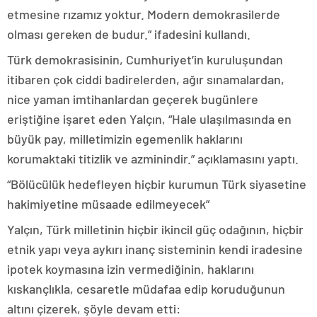
etmesine rızamız yoktur. Modern demokrasilerde
olması gereken de budur.” ifadesini kullandı.
Türk demokrasisinin, Cumhuriyet’in kuruluşundan
itibaren çok ciddi badirelerden, ağır sınamalardan,
nice yaman imtihanlardan geçerek bugünlere
eriştiğine işaret eden Yalçın, “Hale ulaşılmasında en
büyük pay, milletimizin egemenlik haklarını
korumaktaki titizlik ve azminindir.” açıklamasını yaptı.
“Bölücülük hedefleyen hiçbir kurumun Türk siyasetine
hakimiyetine müsaade edilmeyecek”
Yalçın, Türk milletinin hiçbir ikincil güç odağının, hiçbir
etnik yapı veya aykırı inanç sisteminin kendi iradesine
ipotek koymasına izin vermediğinin, haklarını
kıskançlıkla, cesaretle müdafaa edip koruduğunun
altını çizerek, şöyle devam etti: