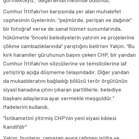
görmekteyiz.” değerlendirmesinde bulundu.
Cumhur İttifakı’nın karşısında yer alan muhalefet
cephesinin üyelerinin, “pejmürde, perişan ve dağınık”
bir fotoğraf verse de sanal hizmet sunumlarında,
hükümetle “önceki belediyelerin yatırım ve projelerine
çökme cambazlıklarında” yarıştığını belirten Yalçın, “Bu
kırk haramiler güruhunun başını çeken CHP, bir yandan
Cumhur İttifakı’nın sözcülerine ve temsilcilerine laf
yetiştirip açığa düşmeme telaşındadır. Diğer yandan
da mukadderatını bağladığı bölücü terör örgütünün
siyasi kanadına çıtını çıkaran partililerle, belediye
başkanı adaylarına ayar vermekle meşguldür.”
ifadelerini kullandı.
“İstikametini yitirmiş CHP’nin yeni siyasi kıblesi
Kandil’dir”
Yalçın, bunların, ramazan ayına rağmen iştiha ve