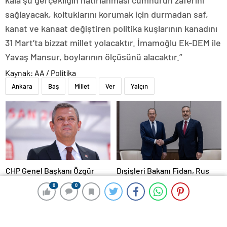
kala şu gerçekliğin hatırlanması cumhurun zaferini
sağlayacak, koltuklarını korumak için durmadan saf,
kanat ve kanaat değiştiren politika kuşlarının kanadını
31 Mart’ta bizzat millet yolacaktır. İmamoğlu Ek-DEM ile
Yavaş Mansur, boylarının ölçüsünü alacaktır.”
Kaynak: AA / Politika
Ankara
Baş
Millet
Ver
Yalçın
CHP Genel Başkanı Özgür
Dışişleri Bakanı Fidan, Rus
Özel’den 32 anneye tebrik
mevkidaşı Lavrov’la görüştü
0
0
0
0
telefonu