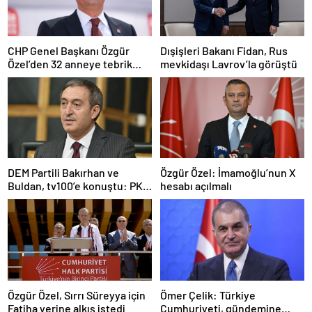
CHP Genel Başkanı Özgür
Dışişleri Bakanı Fidan, Rus
Özel’den 32 anneye tebrik
mevkidaşı Lavrov’la görüştü
telefonu
DEM Partili Bakırhan ve
Özgür Özel: İmamoğlu’nun X
Buldan, tv100’e konuştu: PKK
hesabı açılmalı
ne zaman kendini feshedecek
Özgür Özel, Sırrı Süreyya için
Ömer Çelik: Türkiye
Fatiha yerine alkış istedi
Cumhuriyeti, gündemine