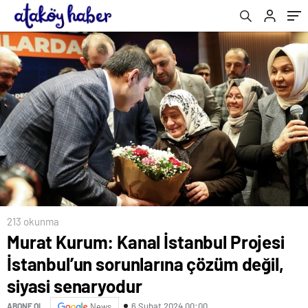
senaryodur
213 okunma
Murat Kurum: Kanal İstanbul Projesi
İstanbul’un sorunlarına çözüm değil,
siyasi senaryodur
6 Şubat 2024 00:00
ABONE OL
News