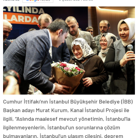
Cumhur İttifakı’nın İstanbul Büyükşehir Belediye (İBB)
Başkan adayı Murat Kurum, Kanal İstanbul Projesi ile
ilgili, “Aslında maalesef mevcut yönetimin, İstanbul’la
ilgilenmeyenlerin, İstanbul’un sorunlarına çözüm
bulmayanların, İstanbul’un ulaşım çilesini, deprem