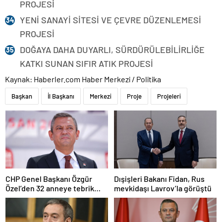
PROJESİ
YENİ SANAYİ SİTESİ VE ÇEVRE DÜZENLEMESİ
PROJESİ
DOĞAYA DAHA DUYARLI, SÜRDÜRÜLEBİLİRLİĞE
KATKI SUNAN SIFIR ATIK PROJESİ
Kaynak: Haberler.com Haber Merkezi / Politika
Başkan
İl Başkanı
Merkezi
Proje
Projeleri
CHP Genel Başkanı Özgür
Dışişleri Bakanı Fidan, Rus
Özel’den 32 anneye tebrik
mevkidaşı Lavrov’la görüştü
telefonu