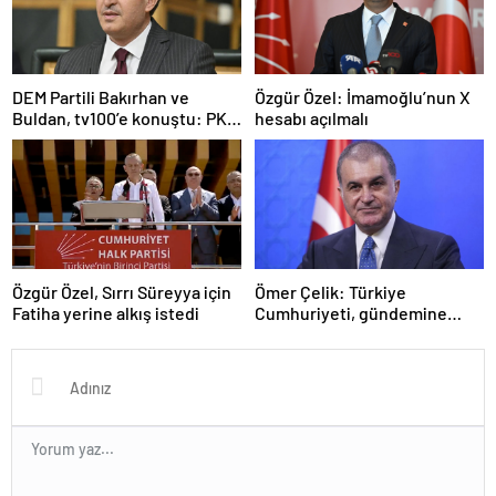
DEM Partili Bakırhan ve
Özgür Özel: İmamoğlu’nun X
Buldan, tv100’e konuştu: PKK
hesabı açılmalı
ne zaman kendini feshedecek
Özgür Özel, Sırrı Süreyya için
Ömer Çelik: Türkiye
Fatiha yerine alkış istedi
Cumhuriyeti, gündemine
hakimdir