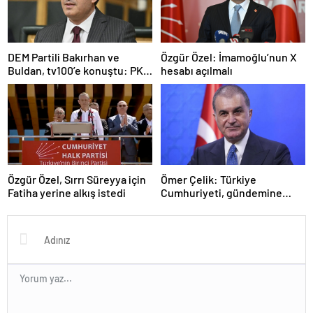
DEM Partili Bakırhan ve
Özgür Özel: İmamoğlu’nun X
Buldan, tv100’e konuştu: PKK
hesabı açılmalı
ne zaman kendini feshedecek
Özgür Özel, Sırrı Süreyya için
Ömer Çelik: Türkiye
Fatiha yerine alkış istedi
Cumhuriyeti, gündemine
hakimdir