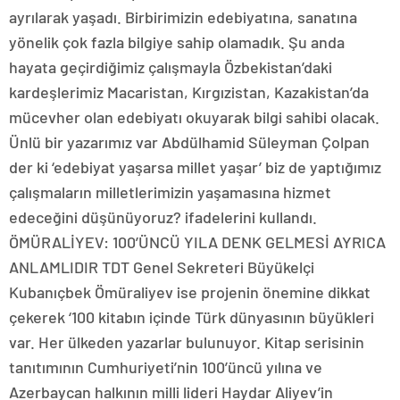
ayrılarak yaşadı. Birbirimizin edebiyatına, sanatına
yönelik çok fazla bilgiye sahip olamadık. Şu anda
hayata geçirdiğimiz çalışmayla Özbekistan’daki
kardeşlerimiz Macaristan, Kırgızistan, Kazakistan’da
mücevher olan edebiyatı okuyarak bilgi sahibi olacak.
Ünlü bir yazarımız var Abdülhamid Süleyman Çolpan
der ki ‘edebiyat yaşarsa millet yaşar’ biz de yaptığımız
çalışmaların milletlerimizin yaşamasına hizmet
edeceğini düşünüyoruz? ifadelerini kullandı.
ÖMÜRALİYEV: 100’ÜNCÜ YILA DENK GELMESİ AYRICA
ANLAMLIDIR TDT Genel Sekreteri Büyükelçi
Kubanıçbek Ömüraliyev ise projenin önemine dikkat
çekerek ‘100 kitabın içinde Türk dünyasının büyükleri
var. Her ülkeden yazarlar bulunuyor. Kitap serisinin
tanıtımının Cumhuriyeti’nin 100’üncü yılına ve
Azerbaycan halkının milli lideri Haydar Aliyev’in