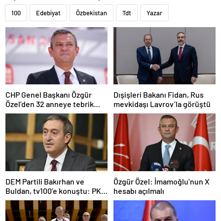
100
Edebiyat
Özbekistan
Tdt
Yazar
CHP Genel Başkanı Özgür
Dışişleri Bakanı Fidan, Rus
Özel’den 32 anneye tebrik
mevkidaşı Lavrov’la görüştü
telefonu
DEM Partili Bakırhan ve
Özgür Özel: İmamoğlu’nun X
Buldan, tv100’e konuştu: PKK
hesabı açılmalı
ne zaman kendini feshedecek