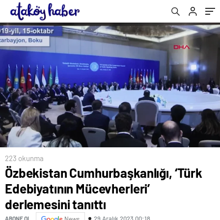
tanıttı
223 okunma
Özbekistan Cumhurbaşkanlığı, ‘Türk
Edebiyatının Mücevherleri’
derlemesini tanıttı
29 Aralık 2023 00:18
ABONE OL
News