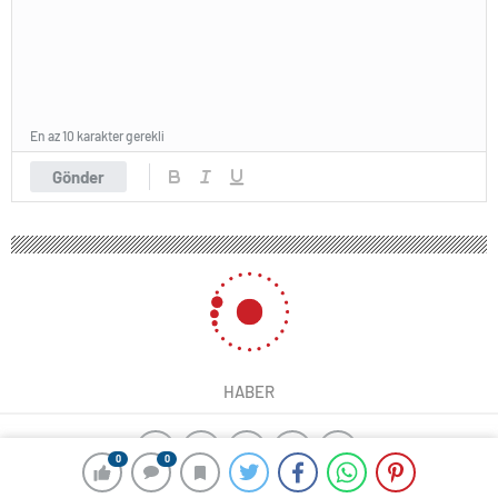
En az 10 karakter gerekli
Gönder
HABER
0
0
ajax alarm