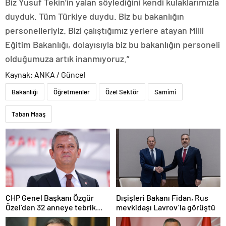
Biz Yusuf Tekin’in yalan söylediğini kendi kulaklarımızla
duyduk. Tüm Türkiye duydu. Biz bu bakanlığın
personelleriyiz. Bizi çalıştığımız yerlere atayan Milli
Eğitim Bakanlığı, dolayısıyla biz bu bakanlığın personeli
olduğumuza artık inanmıyoruz.”
Kaynak: ANKA / Güncel
Bakanlığı
Öğretmenler
Özel Sektör
Samimi
Taban Maaş
CHP Genel Başkanı Özgür
Dışişleri Bakanı Fidan, Rus
Özel’den 32 anneye tebrik
mevkidaşı Lavrov’la görüştü
telefonu