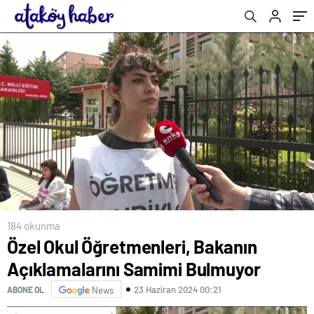
184 okunma
Özel Okul Öğretmenleri, Bakanın
Açıklamalarını Samimi Bulmuyor
23 Haziran 2024 00:21
ABONE OL
News