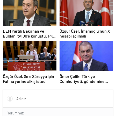
DEM Partili Bakırhan ve
Özgür Özel: İmamoğlu’nun X
Buldan, tv100’e konuştu: PKK
hesabı açılmalı
ne zaman kendini feshedecek
Özgür Özel, Sırrı Süreyya için
Ömer Çelik: Türkiye
Fatiha yerine alkış istedi
Cumhuriyeti, gündemine
hakimdir