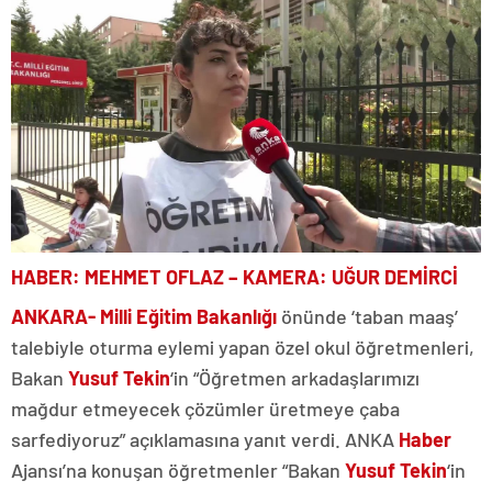
HABER: MEHMET OFLAZ – KAMERA: UĞUR DEMİRCİ
ANKARA-
Milli Eğitim Bakanlığı
önünde ‘taban maaş’
talebiyle oturma eylemi yapan özel okul öğretmenleri,
Bakan
Yusuf Tekin
‘in “Öğretmen arkadaşlarımızı
mağdur etmeyecek çözümler üretmeye çaba
sarfediyoruz” açıklamasına yanıt verdi. ANKA
Haber
Ajansı’na konuşan öğretmenler “Bakan
Yusuf Tekin
‘in