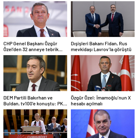
CHP Genel Başkanı Özgür
Dışişleri Bakanı Fidan, Rus
Özel’den 32 anneye tebrik
mevkidaşı Lavrov’la görüştü
telefonu
DEM Partili Bakırhan ve
Özgür Özel: İmamoğlu’nun X
Buldan, tv100’e konuştu: PKK
hesabı açılmalı
ne zaman kendini feshedecek