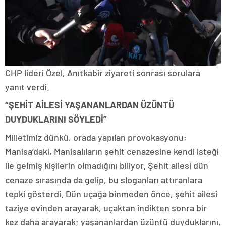
CHP lideri Özel, Anıtkabir ziyareti sonrası sorulara
yanıt verdi.
“ŞEHİT AİLESİ YAŞANANLARDAN ÜZÜNTÜ
DUYDUKLARINI SÖYLEDİ”
Milletimiz dünkü, orada yapılan provokasyonu;
Manisa’daki, Manisalıların şehit cenazesine kendi isteği
ile gelmiş kişilerin olmadığını biliyor. Şehit ailesi dün
cenaze sırasında da gelip, bu sloganları attıranlara
tepki gösterdi. Dün uçağa binmeden önce, şehit ailesi
taziye evinden arayarak, uçaktan indikten sonra bir
kez daha arayarak; yaşananlardan üzüntü duyduklarını,