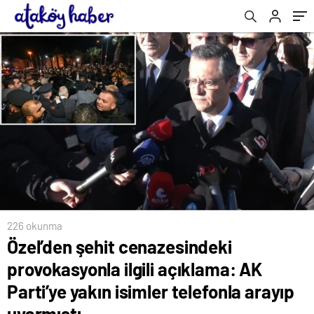
telefonla arayıp uyarmıştı
226 okunma
Özel’den şehit cenazesindeki
provokasyonla ilgili açıklama: AK
Parti’ye yakın isimler telefonla arayıp
uyarmıştı