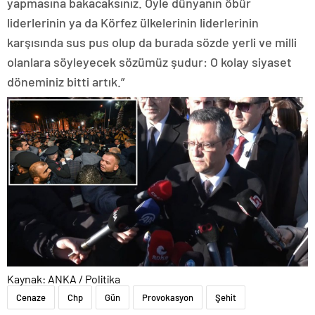
yapmasına bakacaksınız. Öyle dünyanın öbür
liderlerinin ya da Körfez ülkelerinin liderlerinin
karşısında sus pus olup da burada sözde yerli ve milli
olanlara söyleyecek sözümüz şudur: O kolay siyaset
döneminiz bitti artık.”
Kaynak: ANKA / Politika
Cenaze
Chp
Gün
Provokasyon
Şehit