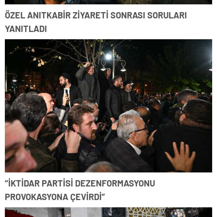
ÖZEL ANITKABİR ZİYARETİ SONRASI SORULARI
YANITLADI
“İKTİDAR PARTİSİ DEZENFORMASYONU
PROVOKASYONA ÇEVİRDİ”