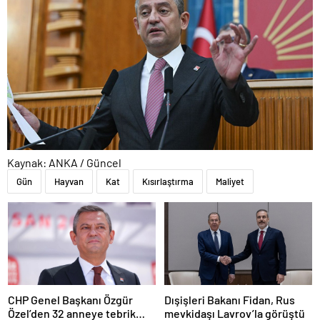
Kaynak: ANKA / Güncel
Gün
Hayvan
Kat
Kısırlaştırma
Maliyet
CHP Genel Başkanı Özgür
Dışişleri Bakanı Fidan, Rus
Özel’den 32 anneye tebrik
mevkidaşı Lavrov’la görüştü