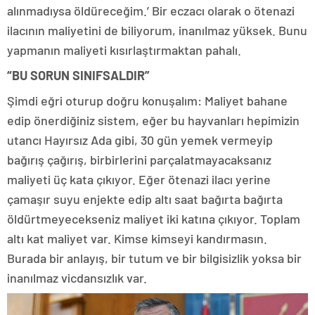
alınmadıysa öldüreceğim.’ Bir eczacı olarak o ötenazi
ilacının maliyetini de biliyorum, inanılmaz yüksek. Bunu
yapmanın maliyeti kısırlaştırmaktan pahalı.
“BU SORUN SINIFSALDIR”
Şimdi eğri oturup doğru konuşalım: Maliyet bahane
edip önerdiğiniz sistem, eğer bu hayvanları hepimizin
utancı Hayırsız Ada gibi, 30 gün yemek vermeyip
bağırış çağırış, birbirlerini parçalatmayacaksanız
maliyeti üç kata çıkıyor. Eğer ötenazi ilacı yerine
çamaşır suyu enjekte edip altı saat bağırta bağırta
öldürtmeyecekseniz maliyet iki katına çıkıyor. Toplam
altı kat maliyet var. Kimse kimseyi kandırmasın.
Burada bir anlayış, bir tutum ve bir bilgisizlik yoksa bir
inanılmaz vicdansızlık var.