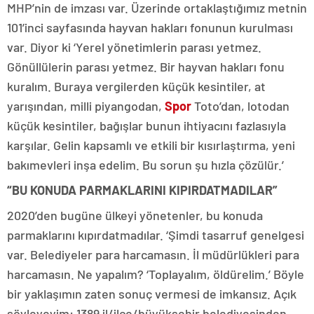
MHP’nin de imzası var. Üzerinde ortaklaştığımız metnin
101’inci sayfasında hayvan hakları fonunun kurulması
var. Diyor ki ‘Yerel yönetimlerin parası yetmez.
Gönüllülerin parası yetmez. Bir hayvan hakları fonu
kuralım. Buraya vergilerden küçük kesintiler, at
yarışından, milli piyangodan,
Spor
Toto’dan, lotodan
küçük kesintiler, bağışlar bunun ihtiyacını fazlasıyla
karşılar. Gelin kapsamlı ve etkili bir kısırlaştırma, yeni
bakımevleri inşa edelim. Bu sorun şu hızla çözülür.’
“BU KONUDA PARMAKLARINI KIPIRDATMADILAR”
2020’den bugüne ülkeyi yönetenler, bu konuda
parmaklarını kıpırdatmadılar. ‘Şimdi tasarruf genelgesi
var. Belediyeler para harcamasın. İl müdürlükleri para
harcamasın. Ne yapalım? ‘Toplayalım, öldürelim.’ Böyle
bir yaklaşımın zaten sonuç vermesi de imkansız. Açık
söyleyeyim: 1389 il/ilçe/büyükşehir belediyesinden