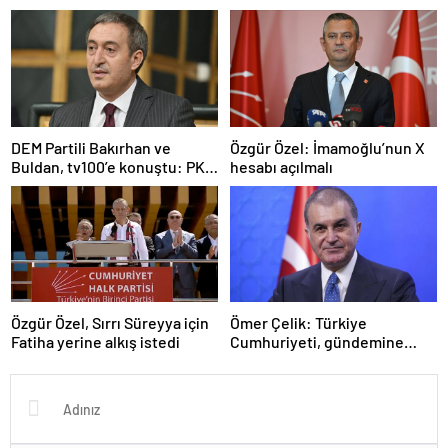
telefonu
DEM Partili Bakırhan ve
Özgür Özel: İmamoğlu’nun X
Buldan, tv100’e konuştu: PKK
hesabı açılmalı
ne zaman kendini feshedecek
Özgür Özel, Sırrı Süreyya için
Ömer Çelik: Türkiye
Fatiha yerine alkış istedi
Cumhuriyeti, gündemine
hakimdir