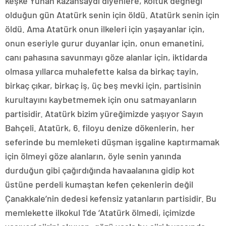
keşke Yunan kazansaydı diyenlere, koltuk değneği
olduğun gün Atatürk senin için öldü. Atatürk senin için
öldü. Ama Atatürk onun ilkeleri için yaşayanlar için,
onun eseriyle gurur duyanlar için, onun emanetini,
canı pahasına savunmayı göze alanlar için, iktidarda
olmasa yıllarca muhalefette kalsa da birkaç tayin,
birkaç çıkar, birkaç iş, üç beş mevki için, partisinin
kurultayını kaybetmemek için onu satmayanların
partisidir. Atatürk bizim yüreğimizde yaşıyor Sayın
Bahçeli. Atatürk, 6. filoyu denize dökenlerin, her
seferinde bu memleketi düşman işgaline kaptırmamak
için ölmeyi göze alanların, öyle senin yanında
durduğun gibi çağırdığında havaalanına gidip kot
üstüne perdeli kumaştan kefen çekenlerin değil
Çanakkale’nin dedesi kefensiz yatanların partisidir. Bu
memlekette ilkokul 1’de ‘Atatürk ölmedi, içimizde