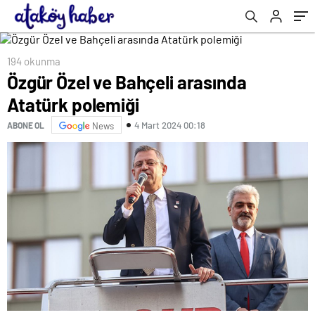
vaatler
194 okunma
Özgür Özel ve Bahçeli arasında
Atatürk polemiği
4 Mart 2024 00:18
ABONE OL
News