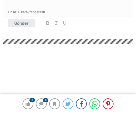
En az 10 karakter gerekli
Gönder
0
0
0
0
206 okunma