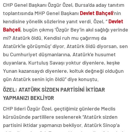
CHP Genel Başkanı Özgür Özel, Bursa’da aday tanıtım
toplantısında MHP Genel Başkanı
Devlet Bahçeli
‘nin
kendisine yönelik sözlerine yanıt verdi. Özel, ”
Devlet
Bahçeli
, bugün çıkmış ‘Özgür Bey’in akıl sağlığı yerinde
mi? Atatürk öldü. Kendisi ruh mu çağırmış da
Atatürk’le görüşmüş’ diyor. Atatürk öldü diyorsan, sen
bu Cumhuriyet düşmanlarına, Atatürk’e husumet
duyanlara, Kurtuluş Savaşı yoktur diyenlere, keşke
Yunan kazansaydı diyenlere, koltuk değneği olduğun
gün Atatürk senin için öldü” diye konuştu.
ÖZEL: ATATÜRK SİZDEN PARTİSİNİ İKTİDAR
YAPMANIZI BEKLİYOR
CHP lideri Özgür Özel, geçtiğimiz günlerde Meclis
kürsüsünde partililere seslenerek “Atatürk sizden
partisini iktidar yapmanızı bekliyor. Atatürk Sinop’a