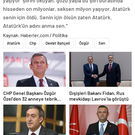
yaşıyor’ şiirini okuyan, gözü yaşla bu şiiri burasında
hisseden on milyonlar, seksen milyon yaşıyor. Atatürk
senin için öldü. Senin için ölsün zaten Atatürk.
Atatürk’ün adını anma sen.”
Kaynak: Haberler.com / Politika
Atatürk
Chp
Devlet Bahçeli
Özgür
Sen
CHP Genel Başkanı Özgür
Dışişleri Bakanı Fidan, Rus
Özel’den 32 anneye tebrik
mevkidaşı Lavrov’la görüştü
telefonu