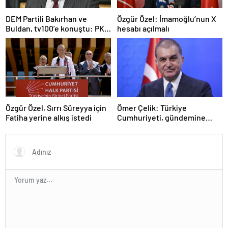
DEM Partili Bakırhan ve
Özgür Özel: İmamoğlu’nun X
Buldan, tv100’e konuştu: PKK
hesabı açılmalı
ne zaman kendini feshedecek
Özgür Özel, Sırrı Süreyya için
Ömer Çelik: Türkiye
Fatiha yerine alkış istedi
Cumhuriyeti, gündemine
hakimdir