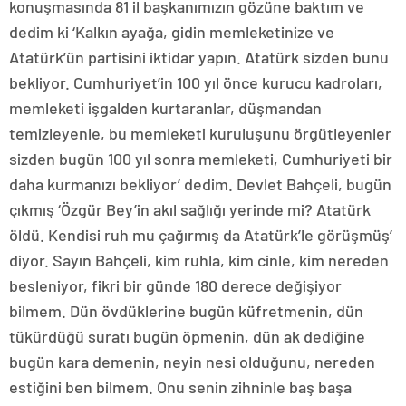
konuşmasında 81 il başkanımızın gözüne baktım ve
dedim ki ‘Kalkın ayağa, gidin memleketinize ve
Atatürk’ün partisini iktidar yapın. Atatürk sizden bunu
bekliyor. Cumhuriyet’in 100 yıl önce kurucu kadroları,
memleketi işgalden kurtaranlar, düşmandan
temizleyenle, bu memleketi kuruluşunu örgütleyenler
sizden bugün 100 yıl sonra memleketi, Cumhuriyeti bir
daha kurmanızı bekliyor’ dedim. Devlet Bahçeli, bugün
çıkmış ‘Özgür Bey’in akıl sağlığı yerinde mi? Atatürk
öldü. Kendisi ruh mu çağırmış da Atatürk’le görüşmüş’
diyor. Sayın Bahçeli, kim ruhla, kim cinle, kim nereden
besleniyor, fikri bir günde 180 derece değişiyor
bilmem. Dün övdüklerine bugün küfretmenin, dün
tükürdüğü suratı bugün öpmenin, dün ak dediğine
bugün kara demenin, neyin nesi olduğunu, nereden
estiğini ben bilmem. Onu senin zihninle baş başa