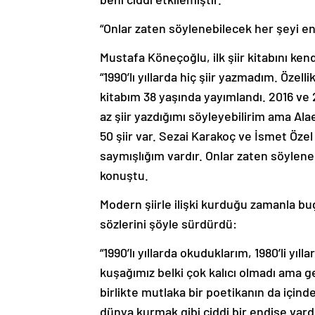
“Onlar zaten söylenebilecek her şeyi en
Mustafa Köneçoğlu, ilk şiir kitabını ke
“1990’lı yıllarda hiç şiir yazmadım. Özell
kitabım 38 yaşında yayımlandı. 2016 ve 2
az şiir yazdığımı söyleyebilirim ama A
50 şiir var. Sezai Karakoç ve İsmet Öze
saymışlığım vardır. Onlar zaten söylene
konuştu.
Modern şiirle ilişki kurduğu zamanla 
sözlerini şöyle sürdürdü:
“1990’lı yıllarda okuduklarım, 1980’li yıll
kuşağımız belki çok kalıcı olmadı ama ge
birlikte mutlaka bir poetikanın da içinde 
dünya kurmak gibi ciddi bir endişe vardı. 