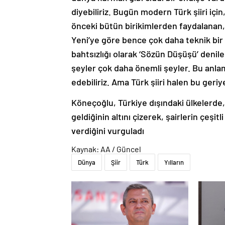
diyebiliriz. Bugün modern Türk şiiri için
önceki bütün birikimlerden faydalanan, ç
Yeni’ye göre bence çok daha teknik bir 
bahtsızlığı olarak ‘Sözün Düşüşü’ deni
şeyler çok daha önemli şeyler. Bu anl
edebiliriz. Ama Türk şiiri halen bu geriy
Köneçoğlu, Türkiye dışındaki ülkelerde,
geldiğinin altını çizerek, şairlerin çeşit
verdiğini vurguladı
Kaynak: AA / Güncel
Dünya
Şiir
Türk
Yılların