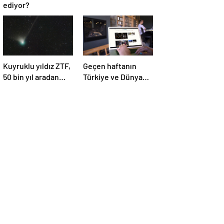
ediyor?
Kuyruklu yıldız ZTF,
Geçen haftanın
50 bin yıl aradan
Türkiye ve Dünya
sonra Dünya’ya ilk
gündemini takip
kez çok yaklaşacak
ettiniz mi?