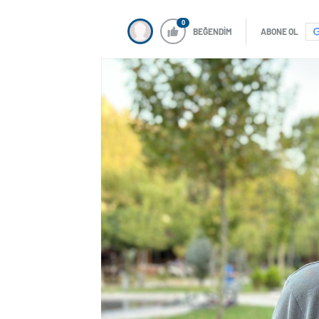
0
BEĞENDİM
ABONE OL