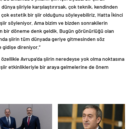
, dünya şiiriyle karşılaştırırsak, çok teknik, kendinden
ok estetik bir şiir olduğunu söyleyebiliriz. Hatta İkinci
şiir söyleniyor. Ama bizim ve bizden sonrakilerin
len bir döneme denk geldik. Bugün görünürlüğü olan
amda şiirin tüm dünyada geriye gitmesinden söz
e gidişe direniyor.”
 özellikle Avrupa’da şiirin neredeyse yok olma noktasına
li şiir etkinlikleriyle bir araya gelmelerine de önem