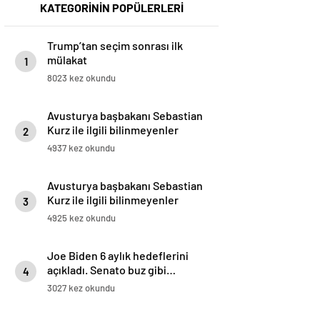
KATEGORİNİN POPÜLERLERİ
Trump’tan seçim sonrası ilk
mülakat
1
8023 kez okundu
Avusturya başbakanı Sebastian
Kurz ile ilgili bilinmeyenler
2
4937 kez okundu
Avusturya başbakanı Sebastian
Kurz ile ilgili bilinmeyenler
3
4925 kez okundu
Joe Biden 6 aylık hedeflerini
açıkladı. Senato buz gibi…
4
3027 kez okundu