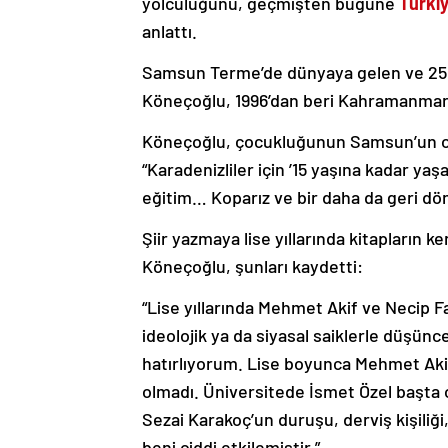
yolculuğunu, geçmişten bugüne
Türki
anlattı.
Samsun Terme’de dünyaya gelen ve 25 yı
Köneçoğlu, 1996’dan beri Kahramanmaraş
Köneçoğlu, çocukluğunun Samsun’un orm
“Karadenizliler için ’15 yaşına kadar yaş
eğitim… Koparız ve bir daha da geri döne
Şiir yazmaya lise yıllarında kitapların k
Köneçoğlu, şunları kaydetti:
“Lise yıllarında Mehmet Akif ve Necip Fa
ideolojik ya da siyasal saiklerle düşünc
hatırlıyorum. Lise boyunca Mehmet Akif
olmadı. Üniversitede İsmet Özel başta o
Sezai Karakoç’un duruşu, derviş kişiliği
beni ciddi etkilemiştir.”