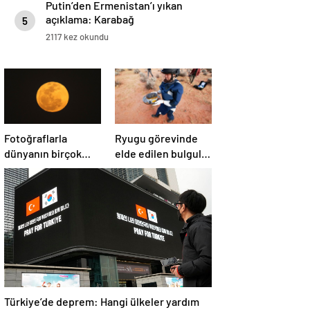
Putin’den Ermenistan’ı yıkan
açıklama: Karabağ
5
Azerbaycan’ın ayrılmaz bir
2117 kez okundu
parçasıdır!
Fotoğraflarla
Ryugu görevinde
dünyanın birçok
elde edilen bulgular
yerinden ‘Süper Ay’
suyun dünyaya
manzaraları
asteroitlerce
getirilmiş
olabileceğini
gösteriyor
Türkiye’de deprem: Hangi ülkeler yardım