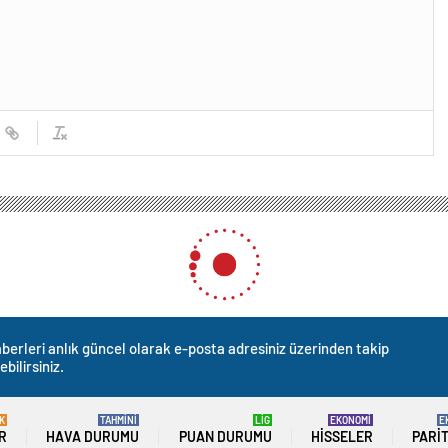
kültesine Çivril’deki arazi tahsis edildi
ine Çivril’deki arazi tahsis 
0
News
mukkale Üniversitesi (PAÜ) Ziraat Fakültesine 2
aziyle ilgili olarak yaşanan tahsis sorunu çözüldü.