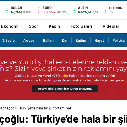
DOLAR
EURO
ALTIN
BITCOIN
47,7133
55,0224
6.525,51
%
0.16%
-0.02%
0,51
Ekonomi
Spor
Kadın
Foto Galeri
Videolar
3.Sayfa
Avrupa
Bülten
Din
Eğitim
Hayat
Politika
Köneçoğlu: Türkiye’de hala bir şiir ortamı var
oğlu: Türkiye’de hala bir şi