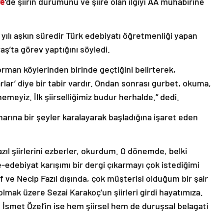
ye
‘de şiirin durumunu ve şiire olan ilgiyi AA muhabirine
lı aşkın süredir Türk edebiyatı öğretmenliği yapan
’ta görev yaptığını söyledi.
an köylerinden birinde geçtiğini belirterek,
arlar’ diye bir tabir vardır. Ondan sonrası gurbet, okuma,
meyiz. İlk şiirselliğimiz budur herhalde.” dedi.
enarına bir şeyler karalayarak başladığına işaret eden
zıl şiirlerini ezberler, okurdum. O dönemde, belki
e-edebiyat karışımı bir dergi çıkarmayı çok istediğimi
 ve Necip Fazıl dışında, çok müşterisi olduğum bir şair
lmak üzere Sezai Karakoç’un şiirleri girdi hayatımıza.
, İsmet Özel’in ise hem şiirsel hem de duruşsal belagati