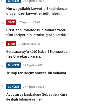
GÜNDEM
07 Ağustos 2026
Norweç silahlı kuvvetleri kadınlardan
oluşan özel kuvvetler eğitimlerini
başlattı.
SPOR
07 Ağustos 2026
Cristiano Ronaldo’nun akıllara zarar
tüm kariyerinin istatistiğini çıkardık !
SPOR
07 Ağustos 2026
Galatasaray’a kötü haber! Monaco’dan
flaş Onyekuru kararı.
GÜNDEM
07 Ağustos 2026
Trump’tan seçim sonrası ilk mülakat
GÜNDEM
07 Ağustos 2026
Avusturya başbakanı Sebastian Kurz
ile ilgili bilinmeyenler