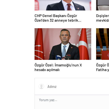
CHP Genel Başkanı Özgür
Dışişle
Özel’den 32 anneye tebrik
mevkida
telefonu
Özgür Özel: İmamoğlu’nun X
Özgür Ö
hesabı açılmalı
Fatiha y