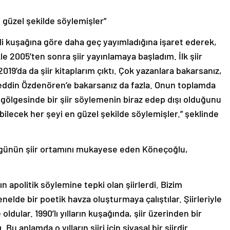
 güzel şekilde söylemişler”
ndi kuşağına göre daha geç yayımladığına işaret ederek,
ikle 2005’ten sonra şiir yayınlamaya başladım. İlk şiir
019’da da şiir kitaplarım çıktı. Çok yazanlara bakarsanız,
laeddin Özdenören’e bakarsanız da fazla. Onun toplamda
l gölgesinde bir şiir söylemenin biraz edep dışı olduğunu
bilecek her şeyi en güzel şekilde söylemişler.” şeklinde
bugünün şiir ortamını mukayese eden Köneçoğlu,
arın apolitik söylemine tepki olan şiirlerdi. Bizim
nelde bir poetik havza oluşturmaya çalıştılar. Şiirleriyle
oldular. 1990’lı yılların kuşağında, şiir üzerinden bir
Bu anlamda o yılların şiiri için siyasal bir şiirdir