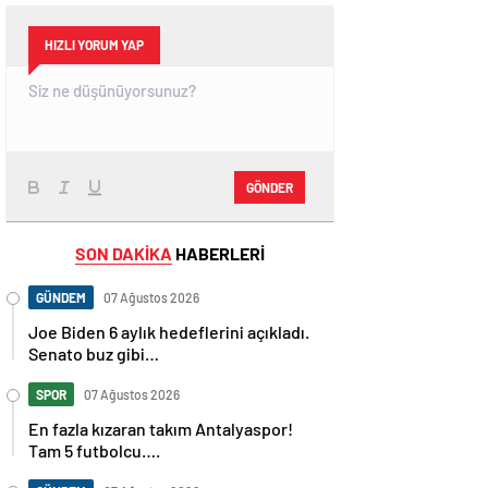
HIZLI YORUM YAP
GÖNDER
SON DAKİKA
HABERLERİ
GÜNDEM
07 Ağustos 2026
Joe Biden 6 aylık hedeflerini açıkladı.
Senato buz gibi…
SPOR
07 Ağustos 2026
En fazla kızaran takım Antalyaspor!
Tam 5 futbolcu….