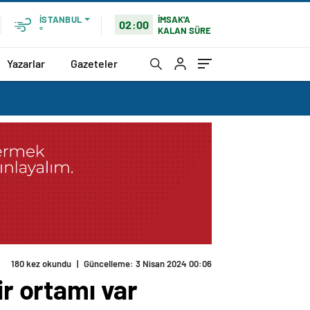
İMSAK'A
İSTANBUL
02:00
KALAN SÜRE
°
Yazarlar
Gazeteler
ir ortamı var