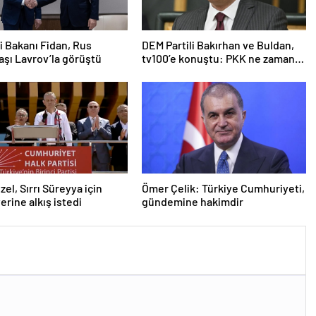
ri Bakanı Fidan, Rus
DEM Partili Bakırhan ve Buldan,
şı Lavrov’la görüştü
tv100’e konuştu: PKK ne zaman
kendini feshedecek
zel, Sırrı Süreyya için
Ömer Çelik: Türkiye Cumhuriyeti,
erine alkış istedi
gündemine hakimdir