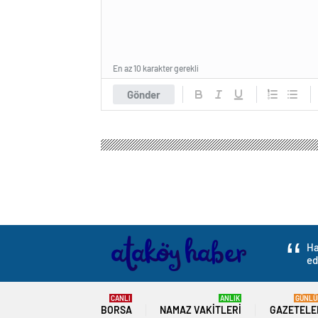
En az 10 karakter gerekli
Gönder
Ataköy Haber
Gündem
3.Sayfa
PAÜ Ziraat Fa
PAÜ Ziraat Fakültes
0
BEĞENDİM
ABONE OL
Tarım ve Orman Bakanlığı tarafından Pa
yıllığına verilen
Çivril
‘deki 1970 dekar ar