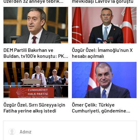
Özel’den 32 anneye tebrik
mevkidaşı Lavrov’la görüştü
telefonu
DEM Partili Bakırhan ve
Özgür Özel: İmamoğlu’nun X
Buldan, tv100’e konuştu: PKK
hesabı açılmalı
ne zaman kendini feshedecek
Özgür Özel, Sırrı Süreyya için
Ömer Çelik: Türkiye
Fatiha yerine alkış istedi
Cumhuriyeti, gündemine
hakimdir