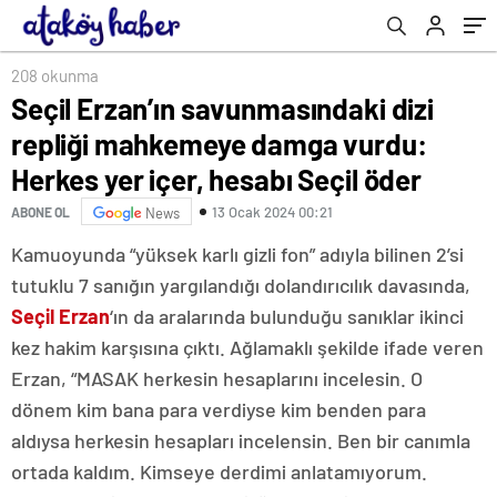
hesabı Seçil öder
208 okunma
Seçil Erzan’ın savunmasındaki dizi
repliği mahkemeye damga vurdu:
Herkes yer içer, hesabı Seçil öder
13 Ocak 2024 00:21
ABONE OL
News
Kamuoyunda “yüksek karlı gizli fon” adıyla bilinen 2’si
tutuklu 7 sanığın yargılandığı dolandırıcılık davasında,
Seçil Erzan
‘ın da aralarında bulunduğu sanıklar ikinci
kez hakim karşısına çıktı. Ağlamaklı şekilde ifade veren
Erzan, “MASAK herkesin hesaplarını incelesin. O
dönem kim bana para verdiyse kim benden para
aldıysa herkesin hesapları incelensin. Ben bir canımla
ortada kaldım. Kimseye derdimi anlatamıyorum.