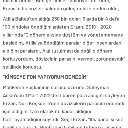
olanlar bunlar. Ben gerçekleri anlatıyorum” dedi.
Erzan’ın bu sözleri salonda gülüşmelere neden oldu.
Atilla Baltaş’tan aldığı 250 bin doları 3 ayda bir 4 defa
100 bindolar ödediğini anlatan Erzan, 2019 – 2020
yıllarında “O dönem eksiye düştüm ve yönetememeye
başladım. Atilla’ya ödediğim paralar diğer insanlardan
aldığım paralardı. Akıl tutulması da değil o dönem
korkuyordum, dövizcinin parasını vermek zorundaydık”
şeklinde konuştu.
“KİMSEYE FON YAPIYORUM DEMEDİM”
Mahkeme Başkanının sorusu üzerine, Süleyman
Aslan’dan 1 Mart 2022’de itibaren para aldığını söyleyen
Erzan, Nuri Köşkdere’den dövizcilerin parasını ödemek
için aldığını, tam olarak ne kadar aldığını
hatırlayamadığını söyledi. Seçil Erzan, “Ali, bana iki kez
5 milyon getirdi. Bunlardan 5 milyon tefeci parasıymış