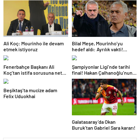
Ali Koç: Mourinho ile devam
Bilal Meşe, Mourinho’yu
etmek istiyoruz
hedef aldı: Ayrılık vakti!
Fenerbahçe’ye teknik
direktör önerisi
Fenerbahçe Başkanı Ali
Şampiyonlar Ligi’nde tarihi
Koç’tan istifa sorusuna net
final! Hakan Çalhanoğlu’nun
yanıt! Mourinho’ya gelen dev
takımı Inter’in rakibi belli oldu
teklifi açıkladı
Beşiktaş’ta mucize adam
Felix Uduokhai
Galatasaray’da Okan
Buruk’tan Gabriel Sara kararı!