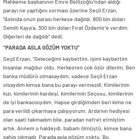
Mahkeme başkanının Emre Belözoğlu’ndan aldığı
parayı ne yaptığını sorması üzerine Seçil Erzan,
“Aslında onun parası herkese dağıldı. 800 bin doları
Semih Kaya’a, 300 bin doları Fırat Özdemir’e verdim.
Diğerleri de dağıldı” dedi.
“PARADA ASLA GÖZÜM YOKTU”
Seçil Erzan, “Geleceğimi kaybettim, işimi kaybettim
insanlar mağdur oldu. Herkesten çok özür dilerim. Ben
banka müdürü olmasaydım, sadece Seçil Erzan
olsaydım kimse bana bu parayı vermezdi. Kimilerinin
kızı, kimilerinin kardeşi, kimilerinin Seçosu, kimilerinin
de iyi bankacısıydım. Hapse girdiğimden beri kime ne
para verildi çıkarmaya çalışıyorum. Arda’nın hediyesi
olan saati takmadım bile, paradan nefret etmiştim
artık. Annem o haldeydi, babam ölmüştü, kimse bana
sahip çıkmadı. Parada asla gözüm yoktu. Bu