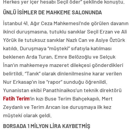
Herkes yer içer hesabı Seçil öder” şeklinde konuştu.
ÜNLÜ İSİMLER DE MAHKEME SALONUNDA
İstanbul 41. Ağır Ceza Mahkemesi’nde görülen davanın
ikinci duruşmasına, tutuklu sanıklar Seçil Erzan ve Ali
Yörük ile tutuksuz sanıklar Nazlı Can ve Asiye Öztürk
katıldı. Duruşmaya “müşteki” sıfatıyla katılması
beklenen Arda Turan, Emre Belözoğlu ve Selçuk
İnan’ın mahkemeye mazeret dilekçesi gönderdikleri
belirtildi. “Tanık” olarak dinlenilmesine karar verilen
Nur Erkasap’ın ise “rapor” sunduğu öğrenildi.
Yunanistan ekibi Panathinaikos’un teknik direktörü
Fatih Terim
‘in kızı Buse Terim Bahçekapılı, Mert
Zeydanlı ve Terim Arıcan ise duruşmaya ilk kez
müşteki olarak geldi.
BORSADA 1 MİLYON LİRA KAYBETMİŞ