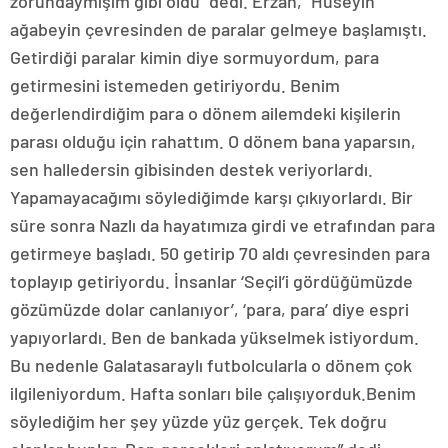
zorundaymışım gibi oldu” dedi. Erzan, “Hüseyin
ağabeyin çevresinden de paralar gelmeye başlamıştı.
Getirdiği paralar kimin diye sormuyordum, para
getirmesini istemeden getiriyordu. Benim
değerlendirdiğim para o dönem ailemdeki kişilerin
parası olduğu için rahattım. O dönem bana yaparsın,
sen halledersin gibisinden destek veriyorlardı.
Yapamayacağımı söylediğimde karşı çıkıyorlardı. Bir
süre sonra Nazlı da hayatımıza girdi ve etrafından para
getirmeye başladı. 50 getirip 70 aldı çevresinden para
toplayıp getiriyordu. İnsanlar ‘Seçil’i gördüğümüzde
gözümüzde dolar canlanıyor’, ‘para, para’ diye espri
yapıyorlardı. Ben de bankada yükselmek istiyordum.
Bu nedenle Galatasaraylı futbolcularla o dönem çok
ilgileniyordum. Hafta sonları bile çalışıyorduk.Benim
söylediğim her şey yüzde yüz gerçek. Tek doğru