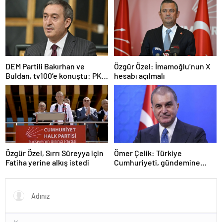
DEM Partili Bakırhan ve
Özgür Özel: İmamoğlu’nun X
Buldan, tv100’e konuştu: PKK
hesabı açılmalı
ne zaman kendini feshedecek
Özgür Özel, Sırrı Süreyya için
Ömer Çelik: Türkiye
Fatiha yerine alkış istedi
Cumhuriyeti, gündemine
hakimdir