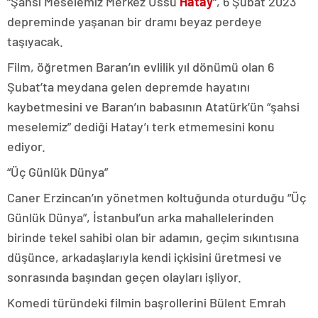
“Şahsi Meselemiz Merkez Üssü
Hatay
“, 6 Şubat 2023
depreminde yaşanan bir dramı beyaz perdeye
taşıyacak.
Film, öğretmen Baran’ın evlilik yıl dönümü olan 6
Şubat’ta meydana gelen depremde hayatını
kaybetmesini ve Baran’ın babasının Atatürk’ün “şahsi
meselemiz” dediği Hatay’ı terk etmemesini konu
ediyor.
“Üç Günlük Dünya”
Caner Erzincan’ın yönetmen koltuğunda oturduğu “Üç
Günlük Dünya”, İstanbul’un arka mahallelerinden
birinde tekel sahibi olan bir adamın, geçim sıkıntısına
düşünce, arkadaşlarıyla kendi içkisini üretmesi ve
sonrasında başından geçen olayları işliyor.
Komedi türündeki filmin başrollerini Bülent Emrah