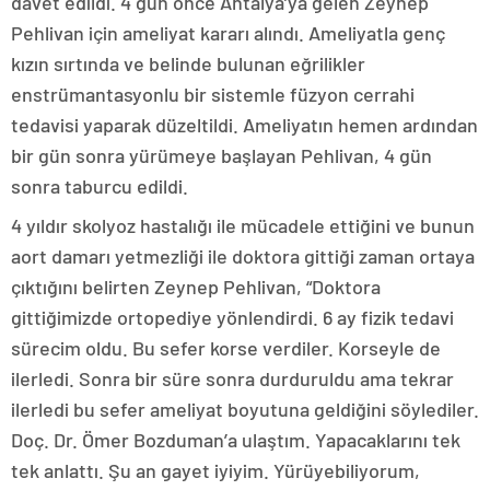
davet edildi. 4 gün önce Antalya’ya gelen Zeynep
Pehlivan için ameliyat kararı alındı. Ameliyatla genç
kızın sırtında ve belinde bulunan eğrilikler
enstrümantasyonlu bir sistemle füzyon cerrahi
tedavisi yaparak düzeltildi. Ameliyatın hemen ardından
bir gün sonra yürümeye başlayan Pehlivan, 4 gün
sonra taburcu edildi.
4 yıldır skolyoz hastalığı ile mücadele ettiğini ve bunun
aort damarı yetmezliği ile doktora gittiği zaman ortaya
çıktığını belirten Zeynep Pehlivan, “Doktora
gittiğimizde ortopediye yönlendirdi. 6 ay fizik tedavi
sürecim oldu. Bu sefer korse verdiler. Korseyle de
ilerledi. Sonra bir süre sonra durduruldu ama tekrar
ilerledi bu sefer ameliyat boyutuna geldiğini söylediler.
Doç. Dr. Ömer Bozduman’a ulaştım. Yapacaklarını tek
tek anlattı. Şu an gayet iyiyim. Yürüyebiliyorum,