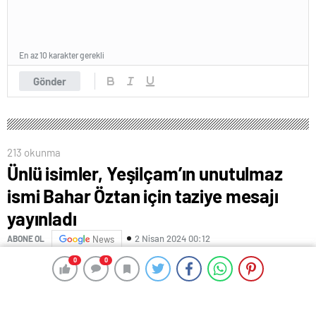
En az 10 karakter gerekli
Gönder
213 okunma
Ünlü isimler, Yeşilçam’ın unutulmaz
ismi Bahar Öztan için taziye mesajı
yayınladı
2 Nisan 2024 00:12
ABONE OL
News
0
0
0
0