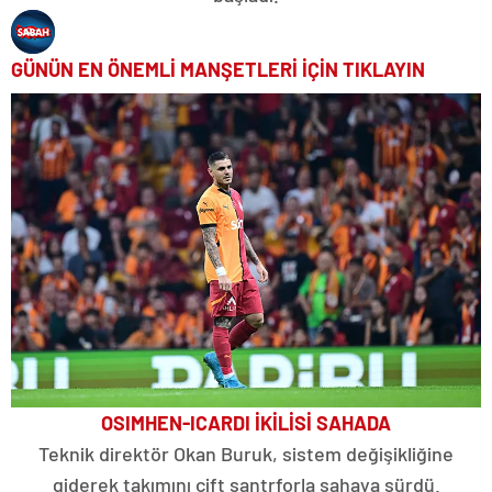
GÜNÜN EN ÖNEMLİ MANŞETLERİ İÇİN TIKLAYIN
OSIMHEN-ICARDI İKİLİSİ SAHADA
Teknik direktör Okan Buruk, sistem değişikliğine
giderek takımını çift santrforla sahaya sürdü.