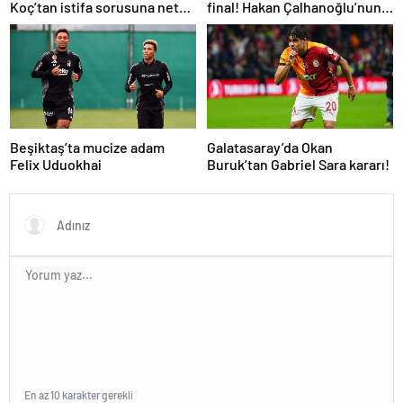
Koç’tan istifa sorusuna net
final! Hakan Çalhanoğlu’nun
yanıt! Mourinho’ya gelen dev
takımı Inter’in rakibi belli oldu
teklifi açıkladı
Beşiktaş’ta mucize adam
Galatasaray’da Okan
Felix Uduokhai
Buruk’tan Gabriel Sara kararı!
En az 10 karakter gerekli