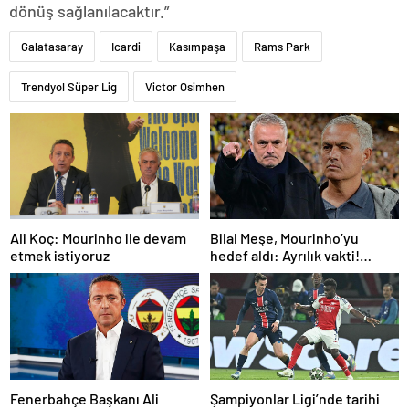
dönüş sağlanılacaktır.”
Galatasaray
Icardi
Kasımpaşa
Rams Park
Trendyol Süper Lig
Victor Osimhen
Ali Koç: Mourinho ile devam
Bilal Meşe, Mourinho’yu
etmek istiyoruz
hedef aldı: Ayrılık vakti!
Fenerbahçe’ye teknik
direktör önerisi
Fenerbahçe Başkanı Ali
Şampiyonlar Ligi’nde tarihi