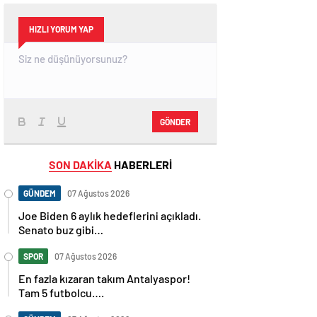
HIZLI YORUM YAP
GÖNDER
SON DAKİKA
HABERLERİ
GÜNDEM
07 Ağustos 2026
Joe Biden 6 aylık hedeflerini açıkladı.
Senato buz gibi…
SPOR
07 Ağustos 2026
En fazla kızaran takım Antalyaspor!
Tam 5 futbolcu….