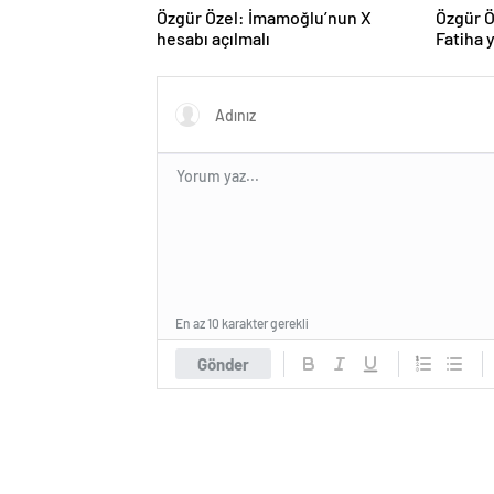
Özgür Özel: İmamoğlu’nun X
Özgür Ö
hesabı açılmalı
Fatiha y
En az 10 karakter gerekli
Gönder