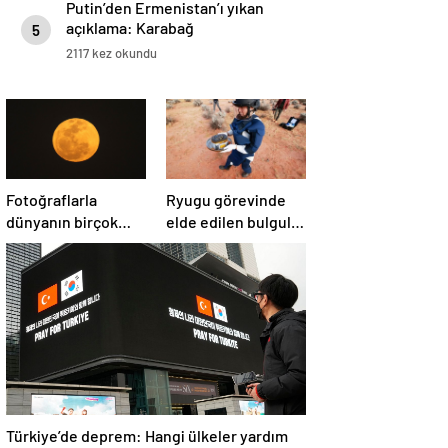
Putin’den Ermenistan’ı yıkan
açıklama: Karabağ
5
Azerbaycan’ın ayrılmaz bir
2117 kez okundu
parçasıdır!
Fotoğraflarla
Ryugu görevinde
dünyanın birçok
elde edilen bulgular
yerinden ‘Süper Ay’
suyun dünyaya
manzaraları
asteroitlerce
getirilmiş
olabileceğini
gösteriyor
Türkiye’de deprem: Hangi ülkeler yardım