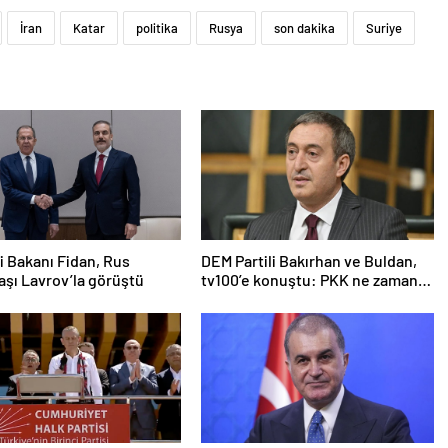
İran
Katar
politika
Rusya
son dakika
Suriye
ri Bakanı Fidan, Rus
DEM Partili Bakırhan ve Buldan,
şı Lavrov’la görüştü
tv100’e konuştu: PKK ne zaman
kendini feshedecek