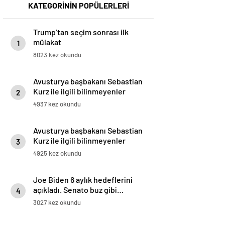
KATEGORİNİN POPÜLERLERİ
Trump’tan seçim sonrası ilk
mülakat
1
8023 kez okundu
Avusturya başbakanı Sebastian
Kurz ile ilgili bilinmeyenler
2
4937 kez okundu
Avusturya başbakanı Sebastian
Kurz ile ilgili bilinmeyenler
3
4925 kez okundu
Joe Biden 6 aylık hedeflerini
açıkladı. Senato buz gibi…
4
3027 kez okundu