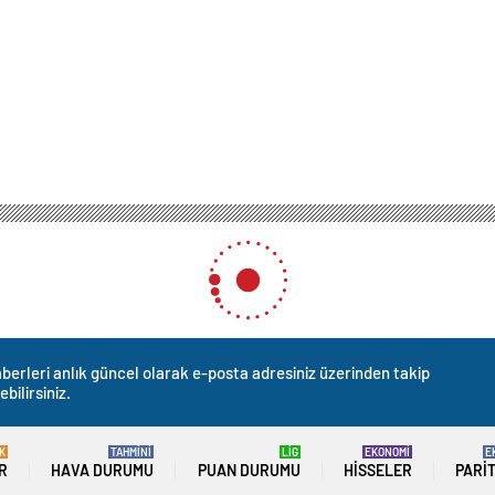
m’a ilerlerken Erdoğan’dan kritik mesaj: Bir çakıl taşında bile gözümüz yok
erlerken Erdoğan’dan kritik
müz yok