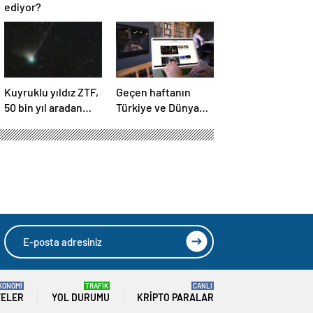
ediyor?
Kuyruklu yıldız ZTF,
Geçen haftanın
50 bin yıl aradan
Türkiye ve Dünya
sonra Dünya’ya ilk
gündemini takip
kez çok yaklaşacak
ettiniz mi?
 mesaj: Bir çakıl
HIZLI YORUM YAP