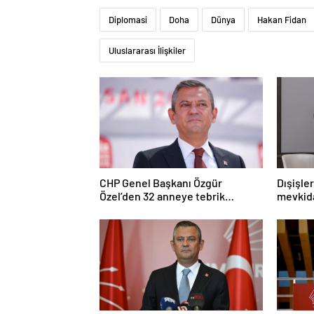
Diplomasi
Doha
Dünya
Hakan Fidan
Uluslararası İlişkiler
CHP Genel Başkanı Özgür
Dışişle
Özel’den 32 anneye tebrik
mevkida
telefonu