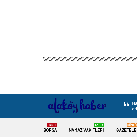
Ataköy Haber
Gündem
3.Sayfa
Muhalifler Şa
Muhalifler Şam’a il
taşında bile gözü