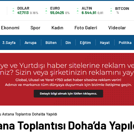
DOLAR
EURO
ALTIN
BITCOIN
47,7113
55,0425
6.544,91
%
0.16%
0%
0,81
Ekonomi
Spor
Kadın
Foto Galeri
Videolar
3.Sayfa
Avrupa
Bülten
Din
Eğitim
Hayat
Politika
 Astana Toplantısı Doha’da Yapıldı
na Toplantısı Doha’da Yapıl