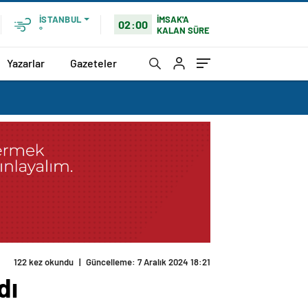
İMSAK'A
İSTANBUL
02:00
KALAN SÜRE
°
Yazarlar
Gazeteler
dı