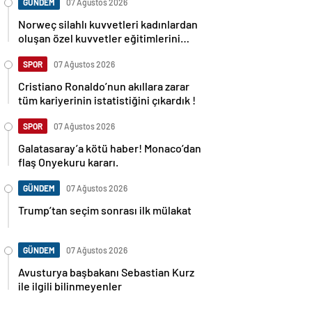
GÜNDEM
07 Ağustos 2026
Norweç silahlı kuvvetleri kadınlardan
oluşan özel kuvvetler eğitimlerini
başlattı.
SPOR
07 Ağustos 2026
Cristiano Ronaldo’nun akıllara zarar
tüm kariyerinin istatistiğini çıkardık !
SPOR
07 Ağustos 2026
Galatasaray’a kötü haber! Monaco’dan
flaş Onyekuru kararı.
GÜNDEM
07 Ağustos 2026
Trump’tan seçim sonrası ilk mülakat
GÜNDEM
07 Ağustos 2026
Avusturya başbakanı Sebastian Kurz
ile ilgili bilinmeyenler