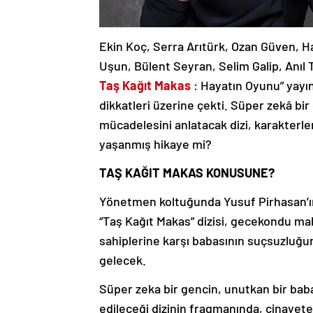
Ekin Koç, Serra Arıtürk, Ozan Güven, H
Uşun, Bülent Seyran, Selim Galip, Anıl 
Taş Kağıt Makas
: Hayatın Oyunu” yayın
dikkatleri üzerine çekti. Süper zekâ bir
mücadelesini anlatacak dizi, karakterle
yaşanmış hikaye mi?
TAŞ KAĞIT MAKAS KONUSUNE?
Yönetmen koltuğunda Yusuf Pirhasan’ı
“Taş Kağıt Makas” dizisi, gecekondu m
sahiplerine karşı babasının suçsuzluğun
gelecek.
Süper zeka bir gencin, unutkan bir baba
edileceği dizinin fragmanında, cinayete