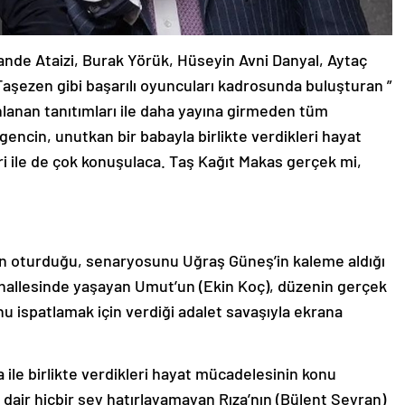
ande Ataizi, Burak Yörük, Hüseyin Avni Danyal, Aytaç
Taşezen gibi başarılı oyuncuları kadrosunda buluşturan ”
lanan tanıtımları ile daha yayına girmeden tüm
 gencin, unutkan bir babayla birlikte verdikleri hayat
ri ile de çok konuşulaca. Taş Kağıt Makas gerçek mi,
n oturduğu, senaryosunu Uğraş Güneş’in kaleme aldığı
ahallesinde yaşayan Umut’un (Ekin Koç), düzenin gerçek
u ispatlamak için verdiği adalet savaşıyla ekrana
 ile birlikte verdikleri hayat mücadelesinin konu
 dair hiçbir şey hatırlayamayan Rıza’nın (Bülent Seyran)