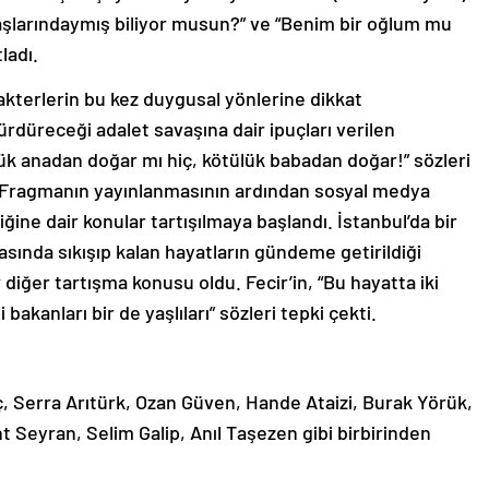
başlarındaymış biliyor musun?” ve “Benim bir oğlum mu
ladı.
akterlerin bu kez duygusal yönlerine dikkat
ürdüreceği adalet savaşına dair ipuçları verilen
lük anadan doğar mı hiç, kötülük babadan doğar!” sözleri
edi. Fragmanın yayınlanmasının ardından sosyal medya
ine dair konular tartışılmaya başlandı. İstanbul’da bir
sında sıkışıp kalan hayatların gündeme getirildiği
ir diğer tartışma konusu oldu. Fecir’in, “Bu hayatta iki
akanları bir de yaşlıları” sözleri tepki çekti.
, Serra Arıtürk, Ozan Güven, Hande Ataizi, Burak Yörük,
 Seyran, Selim Galip, Anıl Taşezen gibi birbirinden