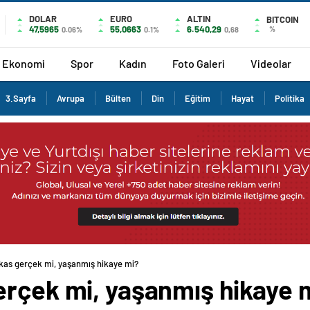
DOLAR
EURO
ALTIN
BITCOIN
47,5965
55,0663
6.540,29
%
0.06%
0.1%
0,68
Ekonomi
Spor
Kadın
Foto Galeri
Videolar
3.Sayfa
Avrupa
Bülten
Din
Eğitim
Hayat
Politika
kas gerçek mi, yaşanmış hikaye mi?
erçek mi, yaşanmış hikaye 