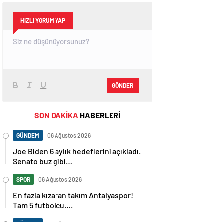
HIZLI YORUM YAP
GÖNDER
SON DAKİKA
HABERLERİ
GÜNDEM
06 Ağustos 2026
Joe Biden 6 aylık hedeflerini açıkladı.
Senato buz gibi…
SPOR
06 Ağustos 2026
En fazla kızaran takım Antalyaspor!
Tam 5 futbolcu….