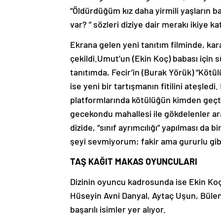
“Öldürdüğüm kız daha yirmili yaşların 
var? ” sözleri diziye dair merakı ikiye kat
Ekrana gelen yeni tanıtım filminde, kar
çekildi.Umut’un (Ekin Koç) babası için s
tanıtımda, Fecir’in (Burak Yörük) “Kötü
ise yeni bir tartışmanın fitilini ateşl
platformlarında kötülüğün kimden geçtiğ
gecekondu mahallesi ile gökdelenler ara
dizide, “sınıf ayrımcılığı” yapılması da b
şeyi sevmiyorum; fakir ama gururlu gibi b
TAŞ KAĞIT MAKAS OYUNCULARI
Dizinin oyuncu kadrosunda ise Ekin Koç
Hüseyin Avni Danyal, Aytaç Uşun, Bülent
başarılı isimler yer alıyor.