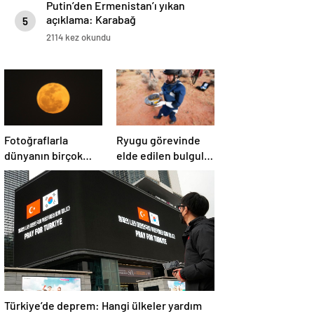
Putin’den Ermenistan’ı yıkan
açıklama: Karabağ
5
Azerbaycan’ın ayrılmaz bir
2114 kez okundu
parçasıdır!
Fotoğraflarla
Ryugu görevinde
dünyanın birçok
elde edilen bulgular
yerinden ‘Süper Ay’
suyun dünyaya
manzaraları
asteroitlerce
getirilmiş
olabileceğini
gösteriyor
Türkiye’de deprem: Hangi ülkeler yardım