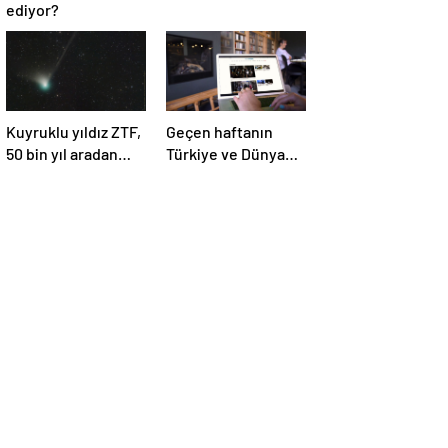
ediyor?
Kuyruklu yıldız ZTF,
Geçen haftanın
50 bin yıl aradan
Türkiye ve Dünya
sonra Dünya’ya ilk
gündemini takip
kez çok yaklaşacak
ettiniz mi?