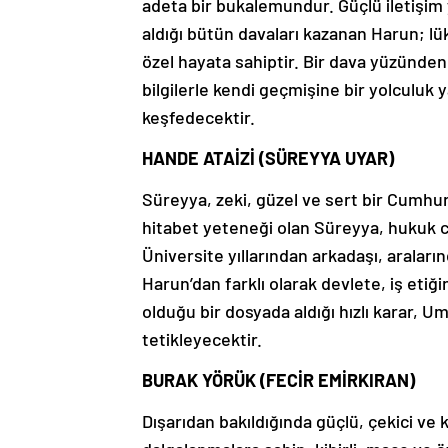
adeta bir bukalemundur. Güçlü iletişim 
aldığı bütün davaları kazanan Harun; lüks 
özel hayata sahiptir. Bir dava yüzünde
bilgilerle kendi geçmişine bir yolculuk 
keşfedecektir.
HANDE ATAİZİ (SÜREYYA UYAR)
Süreyya, zeki, güzel ve sert bir Cumhuri
hitabet yeteneği olan Süreyya, hukuk ca
Üniversite yıllarından arkadaşı, aralar
Harun’dan farklı olarak devlete, iş etiğ
olduğu bir dosyada aldığı hızlı karar, Um
tetikleyecektir.
BURAK YÖRÜK (FECİR EMİRKIRAN)
Dışarıdan bakıldığında güçlü, çekici ve 