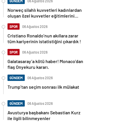
GÜNDEM
06 Ağustos 2026
Norweç silahlı kuvvetleri kadınlardan
oluşan özel kuvvetler eğitimlerini
başlattı.
SPOR
06 Ağustos 2026
Cristiano Ronaldo’nun akıllara zarar
tüm kariyerinin istatistiğini çıkardık !
SPOR
06 Ağustos 2026
Galatasaray’a kötü haber! Monaco’dan
flaş Onyekuru kararı.
GÜNDEM
06 Ağustos 2026
Trump’tan seçim sonrası ilk mülakat
GÜNDEM
06 Ağustos 2026
Avusturya başbakanı Sebastian Kurz
ile ilgili bilinmeyenler