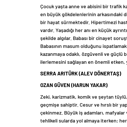
Çocuk yaşta anne ve abisini bir trafik 
en büyük gökdelenlerinin arkasındaki 
bir hayat sürmektedir. Hipertimezi hast
vardır. Yaşadığı her anı en küçük ayrıntı
şekilde algılar. Babası bir cinayet sor
Babasının masum olduğunu ispatlamak ve
kazanmaya odaklı, özgüvenli ve güçlü bir
ilerlemesini sağlayan en önemli etken, 
SERRA ARITÜRK (ALEV DÖNERTAŞ)
OZAN GÜVEN (HARUN YAKAR)
Zeki, karizmatik, komik ve şeytan tüylü,
geçmişe sahiptir. Cesur ve hırslı bir y
çekinmez. Büyük iş adamları, mafyalar ve
tehlikeli sularda yol almaya iterken; h