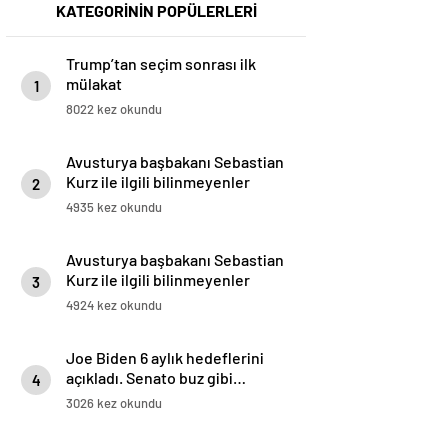
KATEGORİNİN POPÜLERLERİ
Trump’tan seçim sonrası ilk
mülakat
1
8022 kez okundu
Avusturya başbakanı Sebastian
Kurz ile ilgili bilinmeyenler
2
4935 kez okundu
Avusturya başbakanı Sebastian
Kurz ile ilgili bilinmeyenler
3
4924 kez okundu
Joe Biden 6 aylık hedeflerini
açıkladı. Senato buz gibi…
4
3026 kez okundu