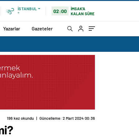
İMSAK'A
İSTANBUL
02:00
KALAN SÜRE
°
Yazarlar
Gazeteler
196 kez okundu
|
Güncelleme: 2 Mart 2024 00:36
mi?