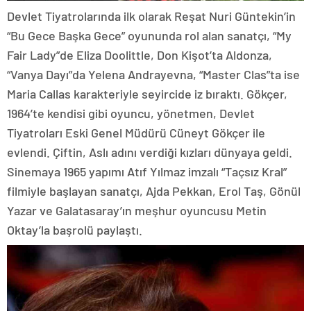
Devlet Tiyatrolarında ilk olarak Reşat Nuri Güntekin’in
“Bu Gece Başka Gece” oyununda rol alan sanatçı, “My
Fair Lady”de Eliza Doolittle, Don Kişot’ta Aldonza,
“Vanya Dayı”da Yelena Andrayevna, “Master Clas”ta ise
Maria Callas karakteriyle seyircide iz bıraktı. Gökçer,
1964’te kendisi gibi oyuncu, yönetmen, Devlet
Tiyatroları Eski Genel Müdürü Cüneyt Gökçer ile
evlendi. Çiftin, Aslı adını verdiği kızları dünyaya geldi.
Sinemaya 1965 yapımı Atıf Yılmaz imzalı “Taçsız Kral”
filmiyle başlayan sanatçı, Ajda Pekkan, Erol Taş, Gönül
Yazar ve Galatasaray’ın meşhur oyuncusu Metin
Oktay’la başrolü paylaştı.