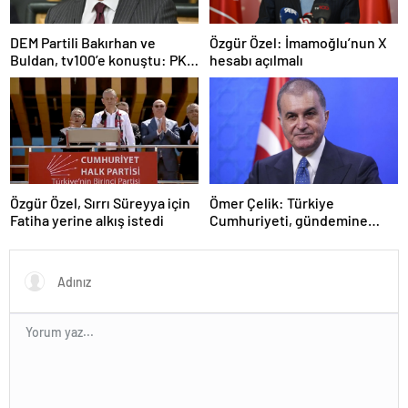
DEM Partili Bakırhan ve
Özgür Özel: İmamoğlu’nun X
Buldan, tv100’e konuştu: PKK
hesabı açılmalı
ne zaman kendini feshedecek
Özgür Özel, Sırrı Süreyya için
Ömer Çelik: Türkiye
Fatiha yerine alkış istedi
Cumhuriyeti, gündemine
hakimdir