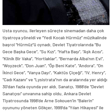
Usta oyuncu, ilerleyen süreçte sinemadan daha çok
tiyatroya yöneldi ve “Yedi Kocalı Hürmüz” müzikalinde
başrol “Hürmüz”ü oynadı. Devlet Tiyatrolarında “Bu
Gece Başka Gece”, “Su Kızı”, “Hafta Başı”, “Aşk Acısı”,
“Klinik Bir Vaka”, “Hortlaklar”, “Bernarda Alba’nın Evi”,
“Woyzeck”, “Don Juan”, “Öp Beni Kate”, “Andora”, “On
İkinci Gece”, “Vanya Dayı”, “Kaktüs Çiçeği”, “IV. Henry”,
“Cadı Kazanı” ve “Lysistrata”nın da aralarında yer aldığı
30’dan fazla oyunda yer aldı. Sanatçı, 1988’de “Devlet
Sanatçısı” unvanına sahip oldu. Ankara Devlet
Tiyatrosunda 1998’de Arne Sokouen’in “Balerin”
oyununu yöneten Gökçer, 1999’da “Yılan Hikayesi” ile